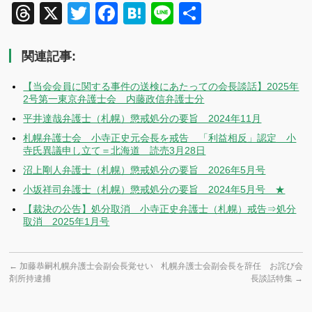
Threads
X
Twitter
Facebook
Hatena
Line
共
有
関連記事:
【当会会員に関する事件の送検にあたっての会長談話】2025年
2号第一東京弁護士会 内藤政信弁護士分
平井達哉弁護士（札幌）懲戒処分の要旨 2024年11月
札幌弁護士会 小寺正史元会長を戒告 「利益相反」認定 小
寺氏異議申し立て＝北海道 読売3月28日
沼上剛人弁護士（札幌）懲戒処分の要旨 2026年5月号
小坂祥司弁護士（札幌）懲戒処分の要旨 2024年5月号 ★
【裁決の公告】処分取消 小寺正史弁護士（札幌）戒告⇒処分
取消 2025年1月号
←
加藤恭嗣札幌弁護士会副会長覚せい
札幌弁護士会副会長を辞任 お詫び会
剤所持逮捕
長談話特集
→