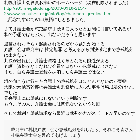
札幌弁護士会役員お揃いのホームページ（現在削除されました）
http://s03.megalodon.jp/2009-0918-2154-
25/www.satsuben.or.jp/info/top/chairman_greeting.html
（記念ですのでWEB魚拓にしときました）
さて弁護士会が懲戒請求手続きに入ったと新聞には書いてあるが
私の予想ではたぶん、出ないだろうと思います
逮捕されおそらく起訴されるのだから裁判が始まる
弁護士会は裁判中は
推定無罪
と考えるから判決確定まで懲戒処分
は出さない
判決が出れば、弁護士資格はく奪となる可能性がある
弁護士資格がなくなれば会員ではないから懲戒は出さない
また、自ら弁護士登録を抹消したら弁護士ではない
塀の向こうに行った弁護士の懲戒処分はほとんどないのが実態
大阪の元検察幹部の弁護士も刑務所に入った事件は懲戒処分はなし
でした
元弁護士には懲戒はしないという判断です
もうよその人、弁護士会には関係ないという対応
そして裁判と懲戒請求なら最近は裁判の方がスピードが早いのです
裁判中に札幌弁護士会が懲戒処分を出したら、それこそ皆さん

札幌弁護士会を誉めてあげましょう　