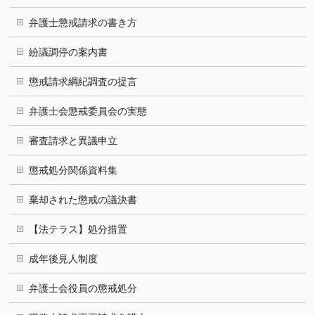
弁護士懲戒請求の書き方
紛議調停の案内書
懲戒請求綱紀調査の提言
弁護士会懲戒委員会の実態
審査請求と異議申立
懲戒処分関係資料集
棄却された懲戒の議決書
【法テラス】処分措置
成年後見人制度
弁護士会役員の懲戒処分