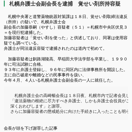
札幌弁護士会副会長を逮捕 覚せい剤所持容疑
札幌中央署と道警薬物銃器対策課は１８日、覚せい剤取締法違反
（所持）の疑いで、札幌弁護士会
副会長の加藤恭嗣（やすし）容疑者（５１）＝札幌市中央区伏見３
＝を現行犯逮捕した。
加藤容疑者は「覚せい剤を使った」と供述しており、同署は使用容
疑でも調べている。
弁護士が同法違反容疑で逮捕されたのは道内で初めて。
加藤容疑者は釧路湖陵高、早稲田大学法学部を卒業し、１９９０
年に司法試験に合格。
９３年に弁護士登録し、９６年に同区内に法律事務所を開設した。
主に自己破産や離婚などの民事事件を扱い、
今年４月、４人いる札幌弁護士会副会長の一人に就任した。
　札幌弁護士会の高崎暢会長は１８日夜、札幌市内で記者会見し、
「違法薬物の根絶に尽力すべき弁護士、しかも弁護士会役員がこの
深くおわびします」と謝罪。

さらに加藤容疑者の懲戒処分に向けた手続きに入ったことも明らか
会長が頭を下げ謝罪した記事