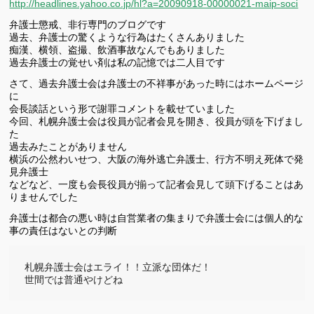
http://headlines.yahoo.co.jp/hl?a=20090918-00000021-maip-soci
弁護士懲戒、非行専門のブログです
過去、弁護士の驚くような行為はたくさんありました
痴漢、横領、盗撮、飲酒事故なんでもありました
過去弁護士の覚せい剤は私の記憶では二人目です
さて、過去弁護士会は弁護士の不祥事があった時にはホームページ
に
会長談話という形で謝罪コメントを載せていました
今回、札幌弁護士会は役員が記者会見を開き、役員が頭を下げまし
た
過去みたことがありません
横浜の公然わいせつ、大阪の海外逃亡弁護士、行方不明え死体で発
見弁護士
などなど、一度も会長役員が揃って記者会見して頭下げることはあ
りませんでした
弁護士は都合の悪い時は自営業者の集まりで弁護士会には個人的な
事の責任はないとの判断
札幌弁護士会はエライ！！立派な団体だ！

世間では普通やけどね 