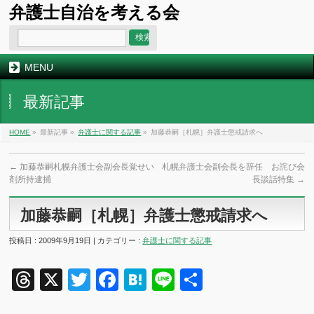
弁護士自治を考える会
MENU
最新記事
HOME
»
最新記事 »
弁護士に関する記事
»
加藤恭嗣［札幌］弁護士懲戒請求へ
←
加藤恭嗣札幌弁護士会副会長覚せい
札幌弁護士会副会長を辞任 お詫び会
剤所持逮捕
長談話特集
→
加藤恭嗣［札幌］弁護士懲戒請求へ
投稿日 : 2009年9月19日 | カテゴリー :
弁護士に関する記事
Threads
X
Twitter
Facebook
Hatena
Line
共
有