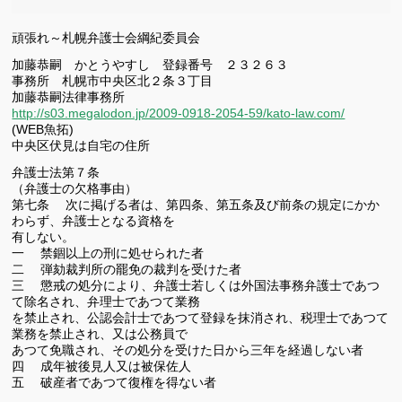
頑張れ～札幌弁護士会綱紀委員会
加藤恭嗣 かとうやすし 登録番号 ２３２６３
事務所 札幌市中央区北２条３丁目
加藤恭嗣法律事務所
http://s03.megalodon.jp/2009-0918-2054-59/kato-law.com/
(WEB魚拓)
中央区伏見は自宅の住所
弁護士法第７条
（弁護士の欠格事由）
第七条 次に掲げる者は、第四条、第五条及び前条の規定にかか
わらず、弁護士となる資格を
有しない。
一 禁錮以上の刑に処せられた者
二 弾劾裁判所の罷免の裁判を受けた者
三 懲戒の処分により、弁護士若しくは外国法事務弁護士であつ
て除名され、弁理士であつて業務
を禁止され、公認会計士であつて登録を抹消され、税理士であつて
業務を禁止され、又は公務員で
あつて免職され、その処分を受けた日から三年を経過しない者
四 成年被後見人又は被保佐人
五 破産者であつて復権を得ない者