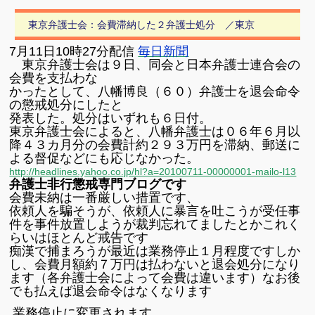
有
東京弁護士会：会費滞納した２弁護士処分 ／東京
7月11日10時27分配信
毎日新聞
東京弁護士会は９日、同会と日本弁護士連合会の
会費を支払わな
かったとして、八幡博良（６０）弁護士を退会命令
の懲戒処分にしたと
発表した。処分はいずれも６日付。
東京弁護士会によると、八幡弁護士は０６年６月以
降４３カ月分の会費計約２９３万円を滞納、郵送に
よる督促などにも応じなかった。
http://headlines.yahoo.co.jp/hl?a=20100711-00000001-mailo-l13
弁護士非行懲戒専門ブログです
会費未納は一番厳しい措置です、
依頼人を騙そうが、依頼人に暴言を吐こうが
受任事
件を事件放置しようが
裁判忘れてましたとか
これく
らいはほとんど戒告です
痴漢で捕まろうが最近は業務停止１月程度です
しか
し、会費月額約７万円は払わないと退会処分になり
ます
（各弁護士会によって会費は違います）
なお後
でも払えば退会命令はなくなります
業務停止に変更されます