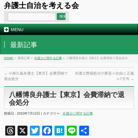
弁護士自治を考える会
MENU
最新記事
HOME
»
最新記事 »
弁護士に関する記事
»
八幡博良弁護士【東京】会費滞納で退会処分
←
小林久義弁護士【東京】会費滞納で
弁護士懲戒処分の要旨≪自由と正義
退会処分
≫7月号
→
八幡博良弁護士【東京】会費滞納で退
会処分
投稿日 : 2010年7月12日 | カテゴリー :
弁護士に関する記事
Threads
X
Twitter
Facebook
Hatena
Line
共