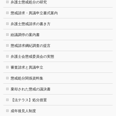
弁護士懲戒処分の研究
懲戒請求・異議申立書式案内
弁護士懲戒請求の書き方
紛議調停の案内書
懲戒請求綱紀調査の提言
弁護士会懲戒委員会の実態
審査請求と異議申立
懲戒処分関係資料集
棄却された懲戒の議決書
【法テラス】処分措置
成年後見人制度