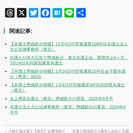
Threads
X
Twitter
Facebook
Hatena
Line
共
有
関連記事:
【弁護士懲戒処分情報】12月4日付官報通算108件目弁護士法人
大公法律事務所（東京）
弁護士が誇大広告で懲戒処分 東京弁護士会、業務停止6ヶ月
3月24日共同高田康章弁護士
【弁護士懲戒処分情報】2月24日付官報通算15件目金子愛弁護
士（熊本）3回目
【弁護士懲戒処分情報】1月4日付官報通算3件目岩田賢弁護士
（東京）
水上博喜弁護士（東京）懲戒処分の要旨 2025年9月号
弁護士法人大公法律事務所（東京）懲戒処分の要旨 2024年4
月号
←
小林久義弁護士【東京】会費滞納で
弁護士懲戒処分の要旨≪自由と正義