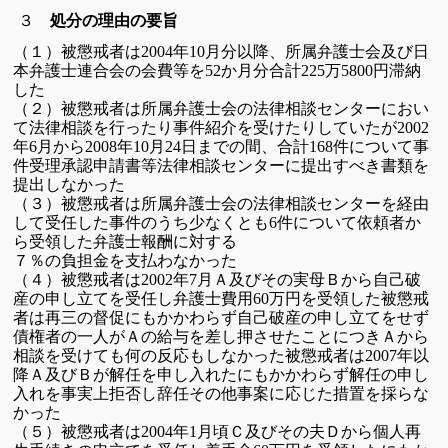
３
処分の理由の要旨
（１）
被懲戒者は
年
月分以降、所属弁護士会及び日
2004
10
本弁護士連合会の
会費等を
か月分合計
万
円滞納
52
225
5800
した
（２）
被懲戒者は所属弁護士会の法律相談センターにおい
て法律相談を
行ったり事件紹介を受けたりしていたが
2002
年
月から
年
月
日
までの間、合計
件について事
6
2008
10
24
168
件受理承認申請書等法律相談センターに
提出すべき書類を
提出しなかった
（３）
被懲戒者は所属弁護士会の法律相談センターを経由
して受任した事件の
うち少なくとも
件について依頼者か
6
ら受領した弁護士報酬に対する
７％の負担金を支払わなかった
（４）
被懲戒者は
年
月Ａ及びその実母Ｂから自己破
2002
7
産の申し立てを受任し
弁護士費用
万円を受領した
被懲戒
60
者は再三の督促にもかかわらず自己破産の申し立てをせず
債権者の一人がＡの
給与を差し押させたことにつきＡから
相談を
受けても何の反応もしなかった
被懲戒者は
年以
2007
降Ａ及びＢが解任を申し入れたにもかかわらず
解任の申し
入れを事実上拒否し辞任その他事案に応じた措置を
採らな
かった
（５）
被懲戒者は
年
月頃Ｃ及びその夫Ｄから個人再
2004
1