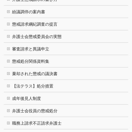
紛議調停の案内書
懲戒請求綱紀調査の提言
弁護士会懲戒委員会の実態
審査請求と異議申立
懲戒処分関係資料集
棄却された懲戒の議決書
【法テラス】処分措置
成年後見人制度
弁護士会役員の懲戒処分
職務上請求不正請求弁護士