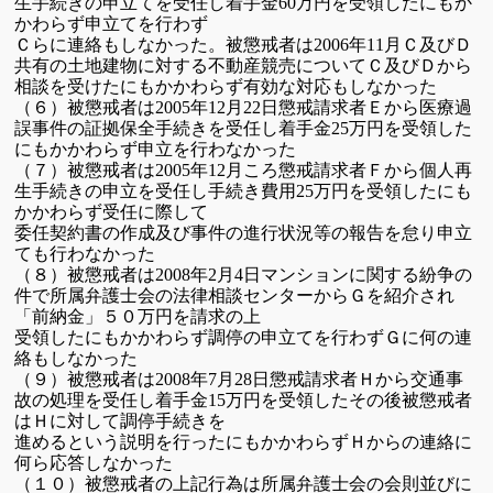
生手続きの申立てを
受任し着手金
万円を受領したにもか
60
かわらず申立てを行わず
Ｃらに連絡もしなかった。
被懲戒者は
年
月Ｃ及びＤ
2006
11
共有の土地建物に対する不動産競売に
ついてＣ及びＤから
相談を受けたにもかかわらず有効な対応もしなかった
（６）
被懲戒者は
年
月
日懲戒請求者Ｅから医療過
2005
12
22
誤事件の証拠保全
手続きを受任し
着手金
万円を受領した
25
にもかかわらず申立を行わなかった
（７）
被懲戒者は
年
月ころ懲戒請求者Ｆから個人再
2005
12
生手続きの申立を
受任し手続き費用
万円を受領したにも
25
かかわらず受任に際して
委任契約書の作成及び事件の進行状況等の報告を怠り申立
ても
行わなかった
（８）
被懲戒者は
年
月
日マンションに関する紛争の
2008
2
4
件で所属弁護士会の
法律相談センターからＧを紹介され
「前納金」５０万円を請求の上
受領したにもかかわらず調停の申立てを行わずＧに何の連
絡もしなかった
（９）
被懲戒者は
年
月
日懲戒請求者Ｈから交通事
2008
7
28
故の処理を受任し
着手金
万円を受領したその後被懲戒者
15
はＨに対して調停手続きを
進めるという説明を行ったにもかかわらずＨからの連絡に
何ら応答
しなかった
（１０）
被懲戒者の上記行為は所属弁護士会の会則並びに