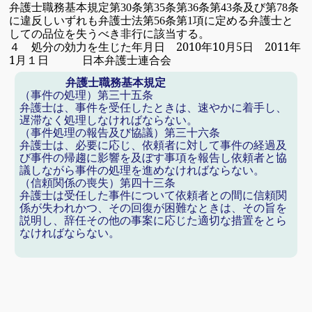
弁護士職務基本規定
第
条
第
条第
条第
条及び第
条
30
35
36
43
78
に違反しいずれも弁護士法第
条第
項に定める弁護士と
56
1
しての品位を失うべき非行に該当する。
４ 処分の効力を生じた年月日
2010年10月5日 2011
年
1月１日 日本弁護士連合会
弁護士職務基本規定
（事件の処理）
第三十五条
弁護士は、事件を受任したときは、速やかに着手し、
遅滞なく処理
しなけれ
ばならない。
（事件処理の報告及び協議）
第三十六条
弁護士は、必要に応じ、依頼者に対して事件の経過及
び事件の帰趨に影響を及ぼす事項を報告し依頼者と協
議しながら事件の処理を進めなければならない。
（信頼関係の喪失）
第四十三条
弁護士は受任した事件について依頼者との間に信頼関
係が失われ
かつ、その回復が困難なときは、その旨を
説明し、辞任その他の事案に応じた適切な措置をとら
なければならない。
弁