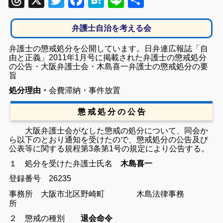
Threads
X
Twitter
Facebook
Hatena
Line
共
有
弁護士自治を考える会
弁護士の懲戒処分を公開しています。日弁連広報誌「自
由と正義」2011年1月号に掲載された弁護士の懲戒処分
の公告・大阪弁護士会・木島喜一弁護士の懲戒処分の要
旨
処分理由・
会費滞納・事件放置
懲 戒 処 分 の 公 告
大阪弁護士会がなした懲戒の処分について、同会か
ら以下のとおり通知を受けたので、懲戒処分の公告及び
公表等に関する規程第3条第1号の規定により公告する。
１ 処分を受けた弁護士
氏名
木島喜一
登録番号 26235
事務所
大阪市北区野崎町 木島法律事務
所
２ 懲戒の種別
退会命令