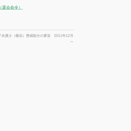
（退会命令）
弁護士（横浜）懲戒処分の要旨 2011年12月
→