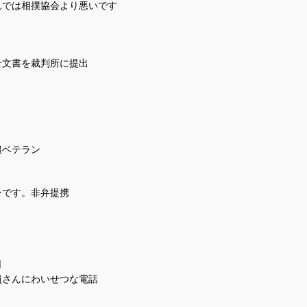
れでは相撲協会より悪いです
文書を裁判所に提出
超ベテラン
ンです。非弁提携
月
員さんにわいせつな電話