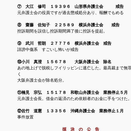
⑦ 大江 修司 １９３９６ 山形県弁護士会 戒告
元弁護士会の役員ですが過去懲戒処分あり、報酬でもめる
⑧ 齋藤 佐知子 ２２５８９ 横浜弁護士会 戒告
控訴期間を誤信し控訴期間満了後に控訴を提起。
⑨ 武川 哲朗 ２７７７６ 横浜弁護士会 戒告
誹謗中傷系 すごいし怖いが戒告
⑩小川 真澄 １５６７８ 大阪弁護士会 除名
あの地上げで脱税しフイリッピンに逃亡した。最高裁まで無
く
大阪弁護士会が除名処分。
⑪楠見 宗弘 １５１７８ 和歌山弁護士会 業務停止５月
元弁護士会長。借金の返済のため依頼者のお金に手をつけた
⑫佐竹 道憲 １３３５６ 沖縄弁護士会 業務停止１月
事件放置
採 決 の 公 告