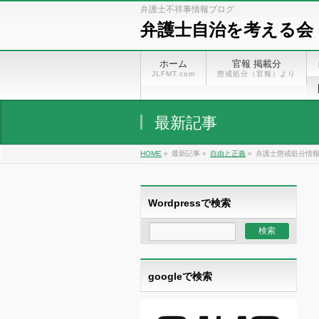
弁護士不祥事情報ブログ
弁護士自治を考える会
ホーム
官報 掲載分
JLFMT.com
懲戒処分（官報）より
最新記事
HOME
»
最新記事 »
自由と正義
»
弁護士懲戒処分情
Wordpressで検索
googleで検索