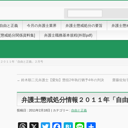
自由と正義
今月の弁護士業界
弁護士懲戒処分の要旨
弁護士懲
[懲戒処分関係資料集]
弁護士職務基本規程(外部pdf)
報２０１１年「自由と正義」２月号
←
鈴木順二元弁護士【愛知】懲役2年執行猶予4年の判決
齋藤佐知子
弁護士懲戒処分情報２０１１年「自
投稿日 : 2011年2月18日 | カテゴリー :
自由と正義
Threads
X
Twitter
Facebook
Hatena
Line
共