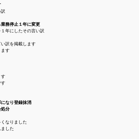
す
い訳
ら業務停止１年に変更
１年にしたその言い訳
言い訳を掲載します
きます
ます
です
罪になり登録抹消
会処分
多くなりました
れました