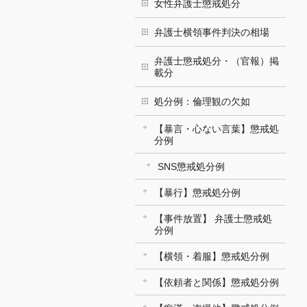
女性弁護士懲戒処分
弁護士横領事件判決の相場
弁護士懲戒処分・（官報）掲
載分
処分例：倫理観の欠如
【暴言・心ない言葉】懲戒処
分例
SNS懲戒処分例
【暴行】懲戒処分例
【事件放置】 弁護士懲戒処
分例
【横領・着服】懲戒処分例
【依頼者と関係】懲戒処分例