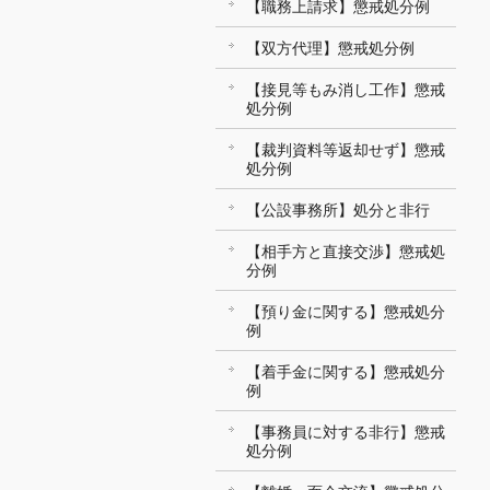
【職務上請求】懲戒処分例
【双方代理】懲戒処分例
【接見等もみ消し工作】懲戒
処分例
【裁判資料等返却せず】懲戒
処分例
【公設事務所】処分と非行
【相手方と直接交渉】懲戒処
分例
【預り金に関する】懲戒処分
例
【着手金に関する】懲戒処分
例
【事務員に対する非行】懲戒
処分例