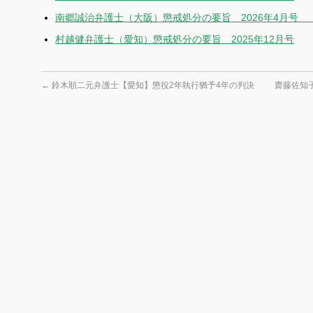
南郷誠治弁護士（大阪）懲戒処分の要旨 2026年4月号 
村越健弁護士（愛知）懲戒処分の要旨 2025年12月号
←
鈴木順二元弁護士【愛知】懲役2年執行猶予4年の判決
齋藤佐知子