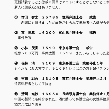
更新試験するとか懲戒３回目はアウトにするとかしないとこ
新人に懲戒処分はありません。
① 増田 智之 ２５７８５ 群馬弁護士会 戒告
新聞にも載りましたが辞任させられて依頼者への嫌がらせ
② 東 博幸 １６２００ 富山県弁護士会 戒告
事件放置
③ 小林 茂実 ７５１９ 東京弁護士会 戒告
報酬５００万円 事件放置 ７５１９ まだいらっしゃった
④ 保持 清 ９１６９ 東京弁護士会 業務停止１年
もうおなじみの方です。９１６９といえばこの方も超ベテラ
⑤ 吉川 彰吾 １３１０５ 東京弁護士会 業務停止２月
遺言執行者として手抜き
⑥ 清川 光秋 １６９５６ 長崎県弁護士会 業務停止１
中国の新聞にも紹介された。酒に酔って弁護士会の女性事務
酒の失敗は２回目