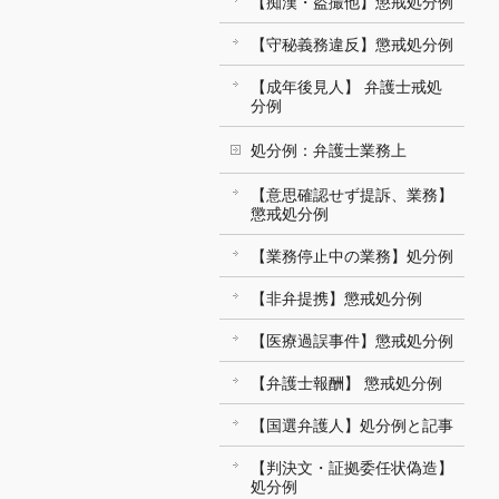
【痴漢・盗撮他】懲戒処分例
【守秘義務違反】懲戒処分例
【成年後見人】 弁護士戒処
分例
処分例：弁護士業務上
【意思確認せず提訴、業務】
懲戒処分例
【業務停止中の業務】処分例
【非弁提携】懲戒処分例
【医療過誤事件】懲戒処分例
【弁護士報酬】 懲戒処分例
【国選弁護人】処分例と記事
【判決文・証拠委任状偽造】
処分例