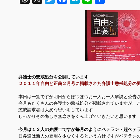
有
弁護士の懲戒処分を公開しています
２０１１年自由と正義２月号に掲載された弁護士懲戒処分の
本日は一覧ですが明日からぼつぼつお一人お一人解説と公告
今月もたくさんの弁護士の懲戒処分が掲載されていますが、
懲戒請求者は大変な思いをしています
しっかりその悔しさ無念さをくみ上げていきたいと思います
今月は１２人の弁護士ですが毎月のようにベテラン・超ベテ
日弁連は新人の登用を少なくするという方針ですがベテラン