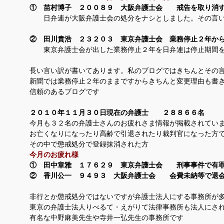
① 苗村博子 ２００８９ 大阪弁護士会 戒告を取り消
日弁連が大阪弁護士会の処分をナシとしました。その言
② 田川貴浩 ２３２０３ 東京弁護士会 業務停止２年か
東京弁護士会が出した業務停止２年を日弁連は停止期間を
長い言い訳が書いてあります。私のブログではきちんとその
新聞では業務停止２年のままですからきちんと変更理由も書
信頼のあるブログです
２０１０年１１月３０日現在の弁護士 ２８８６６名
今月も３２名の弁護士さんのお疲れさま情報が掲載されてい
お亡くなりになったり高齢で引退されたり裁判官になった方
その中で懲戒処分で登録抹消された方
今月のお疲れ様
① 田中章雅 １７６２９ 東京弁護士会 刑事事件で有
② 香川公一 ９４９３ 大阪弁護士会 会費未納等で退
非行とか懲戒処分ではないですが弁護士法人にする事務所が
東京の弁護士法人りべるて・えがりて法律事務所も法人にさ
有名な中野麻美先生や寺井一弘先生の事務所です