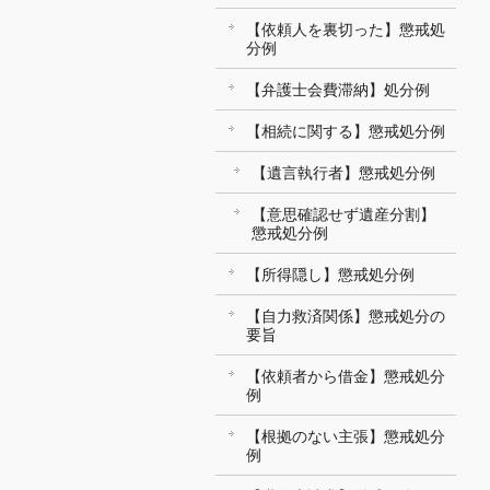
【依頼人を裏切った】懲戒処
分例
【弁護士会費滞納】処分例
【相続に関する】懲戒処分例
【遺言執行者】懲戒処分例
【意思確認せず遺産分割】
懲戒処分例
【所得隠し】懲戒処分例
【自力救済関係】懲戒処分の
要旨
【依頼者から借金】懲戒処分
例
【根拠のない主張】懲戒処分
例