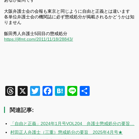
あるが疑問です
大阪弁護士会の会報も東京と同じように自由と正義とは違います
各単位弁護士会の機関誌に必ず懲戒処分が掲載されるかどうかは知
りません
飯田秀人弁護士5回目の懲戒処分
https://jlfmt.com/2011/11/18/28843/
Threads
X
Twitter
Facebook
Hatena
Line
共
有
関連記事:
「自由と正義」2024年1月号VOL204 弁護士懲戒処分の要旨…
村田正人弁護士（三重）懲戒処分の要旨 2025年4月号★