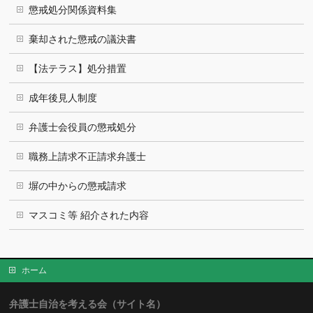
懲戒処分関係資料集
棄却された懲戒の議決書
【法テラス】処分措置
成年後見人制度
弁護士会役員の懲戒処分
職務上請求不正請求弁護士
塀の中からの懲戒請求
マスコミ等 紹介された内容
ホーム
弁護士自治を考える会（サイト名）