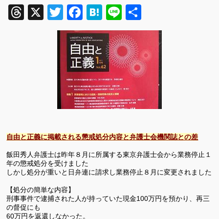
Threads
X
Twitter
Facebook
Hatena
Line
共
有
自由と正義に掲載される懲戒処分内容と弁護士会機関誌との差
飯田秀人弁護士は昨年８月に所属する東京弁護士会から業務停止１
年の懲戒処分を受けました
しかし処分が重いと日弁連に請求し業務停止８月に変更されました
【処分の簡単な内容】
刑事事件で逮捕された人が持っていた現金
100
万円を預かり、再三
の督促にも
60
万円を返還しなかった。