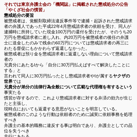
それでは東京弁護士会の「機関誌」に掲載された懲戒処分の公告
「やくざ社会の慣習」
懲戒処分の要旨
被懲戒者は、覚醒剤取締法違反事件等で逮捕・起訴された懲戒請求
者の弁護人であった平成
22
年
4
月懲戒請求者の依頼を受け、同人が
逮捕時に所持していた現金
100
万円の還付を受けたが、そのうち
20
万円を懲戒請求者に差し入れ、内
20
万円を被懲戒者の後任の弁護
士に送金したのみで残余の
60
万円については懲戒請求者の再三に
わたる督促にもかかわらず返還しなかった。
被懲戒者は預り金を懲戒請求者に返還しない理由について懲戒請求
者の
兄貴分にあたる
I
から「自分に
30
万円払えばすべて解決したことに
する」と
言われて同人に
30
万円払ったとし懲戒請求者や
I
が属する
ヤクザの
世界
では
兄貴分が弟分の法律行為全般について広範な代理権を有するという
事実たる
慣習が存するので、これより懲戒請求者に対する弁済の効力が生じ
たと主張し、
現時点においても返還する意思がないことを明言している。
被懲戒者のこのような行動は依頼者のために誠実に依頼事務を処理
すべき
弁護士の基本的職務に違反する事は明白であり、弁護士としての品
位を失うべき
非行にあたる。