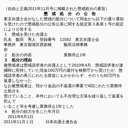
（自由と正義
2011
年
11
月号に掲載された懲戒処分の要旨）
懲 戒 処 分 の 公 告
東京弁護士会がなした懲戒の処分について同会から以下の通り通知
を受けたので懲戒処分の公告公表に関する規定第３条第１号の規定
により公告する
１ 懲戒を受けた弁護士
氏名 飯田 秀人 登録番号
11582
東京弁護士会
事務所 東京都港区西新橋 飯田法律事務
所
２ 処分の内容 業務停止
1
年
３ 処分の理由
被懲戒者は懲戒請求者の弁護人として
2010
年
4
月、懲戒請求者が逮
捕時に所持していた現金
100
万円の還付を検察庁から受けたが、懲
戒請求者の再三にわたる督促にもかかわらず、そのうち
60
万円を
返還しなかった
なお被懲戒者は、預かり金品の不返還の事案で
4
回にわたり業務停
止処分を
受けていること、本件においても不合理な主張を繰り返して返還を
拒んで
いること等を考慮し業務停止
1
年とした
４ 処分の効力を生じた年月日
2011
年
8
月
1
日
2011
年
11
月１日 日本弁護士連合会