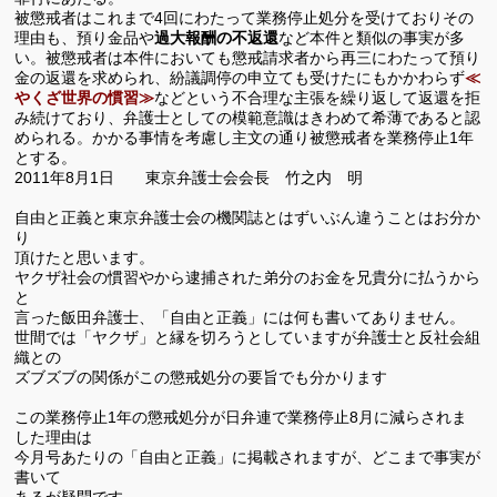
被懲戒者はこれまで
4
回にわたって業務停止処分を受けておりその
理由も、預り金品や
過大報酬の不返還
など本件と類似の事実が多
い。被懲戒者は本件においても懲戒請求者から再三にわたって預り
金の返還を求められ、紛議調停の申立ても受けたにもかかわらず
≪
やくざ世界の慣習≫
などという不合理な主張を繰り返して返還を拒
み続けており、弁護士としての模範意識はきわめて希薄であると認
められる。かかる事情を考慮し主文の通り被懲戒者を業務停止
1
年
とする。
2011
年
8
月
1
日 東京弁護士会会長 竹之内 明
自由と正義と東京弁護士会の機関誌とはずいぶん違うことはお分か
り
頂けたと思います。
ヤクザ社会の慣習やから逮捕された弟分のお金を兄貴分に払うから
と
言った飯田弁護士、「自由と正義」には何も書いてありません。
世間では「ヤクザ」と縁を切ろうとしていますが弁護士と反社会組
織との
ズブズブの関係がこの懲戒処分の要旨でも分かります
この業務停止
1
年の懲戒処分が日弁連で業務停止
8
月に減らされま
した理由は
今月号あたりの「自由と正義」に掲載されますが、どこまで事実が
書いて