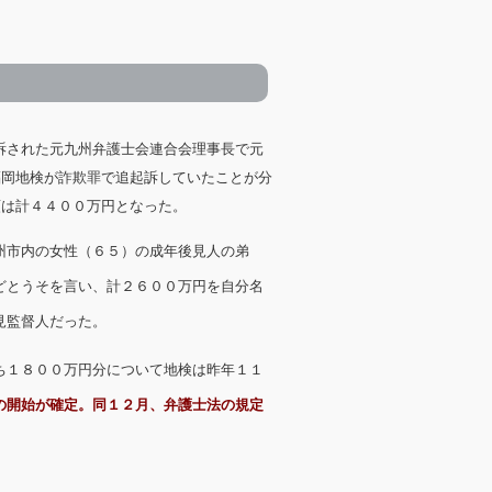
訴された元九州弁護士会連合会理事長で元
福岡地検が詐欺罪で追起訴していたことが分
額は計４４００万円となった。
州市内の女性（６５）の成年後見人の弟
どとうそを言い、計２６００万円を自分名
見監督人だった。
ち１８００万円分について地検は昨年１１
の開始が確定。同１２月、弁護士法の規定