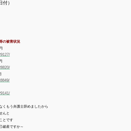
日付）
等の被害状況
円
29127/
円
28820/
円
28849/
29141/
なく
もう弁護士辞めましたから
せんと
ことです
己破産ですか～