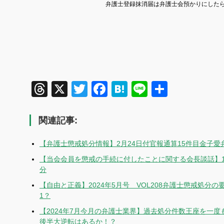
弁護士登録抹消届は弁護士会預かりにした
Threads
X
Twitter
Facebook
Hatena
Line
共
有
関連記事:
【弁護士懲戒処分情報】2月24日付官報通算15件目金子愛
【当会会員を懲戒の手続に付したことに関する会長談話】1
分
【自由と正義】2024年5月号 VOL208弁護士懲戒処分の
1？
【2024年7月今月の弁護士業界】過去処分件数王座を一度
後半大逆転はあるか！？