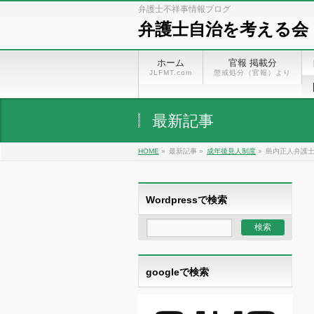
弁護士不祥事情報ブログ
弁護士自治を考える会
ホーム
官報 掲載分
JLFMT.com
懲戒処分（官報）より
最新記事
HOME
»
最新記事 »
成年後見人制度
»
島内正人弁護
Wordpressで検索
googleで検索