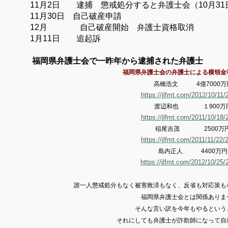
11月2日 逮捕 懲戒処分すると弁護士会（10月31
11月30日 自己破産申請
12月 自己破産開始 弁護士資格取消
1月11日 追起訴
福岡県弁護士会で一昨年から逮捕された弁護士
福岡県弁護士会の弁護士による横領金
高橋浩文
4
億
7000
万
https://jlfmt.com/2012/10/11/
渡辺和也 １
900
万
https://jlfmt.com/2011/10/18/
稲尾吉茂
2500
万
https://jlfmt.com/2011/11/22/
島内正人
4400
万円
https://jlfmt.com/2012/10/25/
誰一人懲戒処分もなく被害救済もなく、反省も対応策も
福岡県弁護士会とは関係ありま
そんな言い訳を今年もやるという
それにしても弁護士が詐欺師になって自