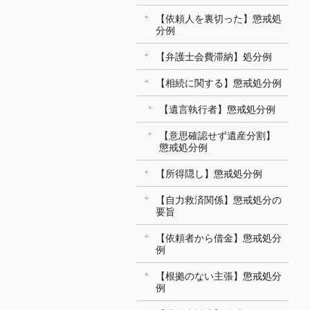
【依頼人を裏切った】懲戒処
分例
【弁護士会費滞納】処分例
【相続に関する】懲戒処分例
【遺言執行者】懲戒処分例
【意思確認せず遺産分割】
懲戒処分例
【所得隠し】懲戒処分例
【自力救済関係】懲戒処分の
要旨
【依頼者から借金】懲戒処分
例
【根拠のない主張】懲戒処分
例