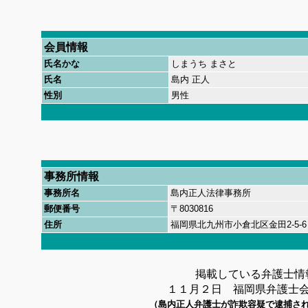
会員情報
氏名かな
しまうち まさと
氏名
島内 正人
性別
男性
事務所情報
事務所名
島内正人法律事務所
郵便番号
〒
8030816
住所
福岡県北九州市小倉北区金田
2-5-
掲載している弁護士情
１１月２日 福岡県弁護士
（島内正人弁護士が詐欺容疑で逮捕さ