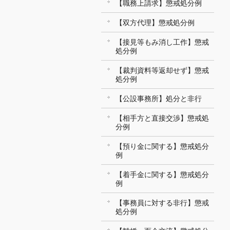
【職務上請求】懲戒処分例
【双方代理】懲戒処分例
【接見等もみ消し工作】懲戒
処分例
【裁判資料等返却せず】懲戒
処分例
【公設事務所】処分と非行
【相手方と直接交渉】懲戒処
分例
【預り金に関する】懲戒処分
例
【着手金に関する】懲戒処分
例
【事務員に対する非行】懲戒
処分例