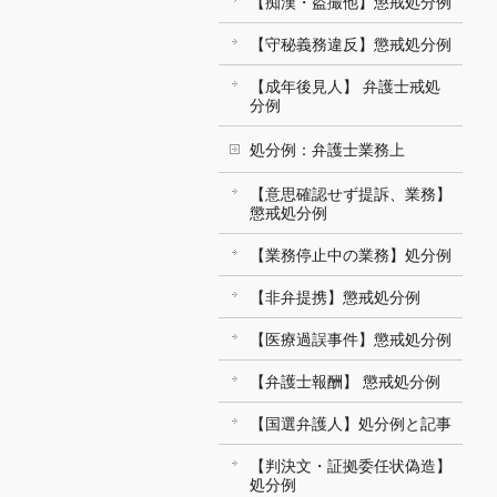
【痴漢・盗撮他】懲戒処分例
【守秘義務違反】懲戒処分例
【成年後見人】 弁護士戒処
分例
処分例：弁護士業務上
【意思確認せず提訴、業務】
懲戒処分例
【業務停止中の業務】処分例
【非弁提携】懲戒処分例
【医療過誤事件】懲戒処分例
【弁護士報酬】 懲戒処分例
【国選弁護人】処分例と記事
【判決文・証拠委任状偽造】
処分例