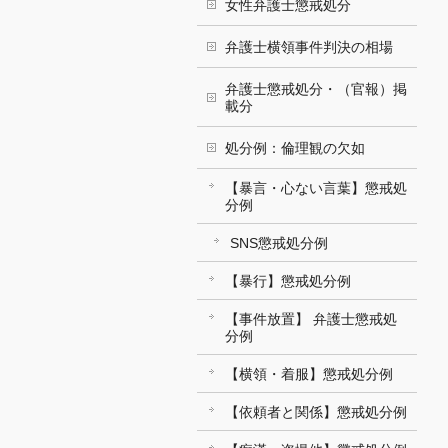
女性弁護士懲戒処分
弁護士横領事件判決の相場
弁護士懲戒処分・（官報）掲
載分
処分例：倫理観の欠如
【暴言・心ない言葉】懲戒処
分例
SNS懲戒処分例
【暴行】懲戒処分例
【事件放置】 弁護士懲戒処
分例
【横領・着服】懲戒処分例
【依頼者と関係】懲戒処分例