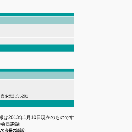
6
喜多第
2
ビル
201
報は
2013
年
1
月
10
日現在のものです
会会長談話
れて会長の談話）