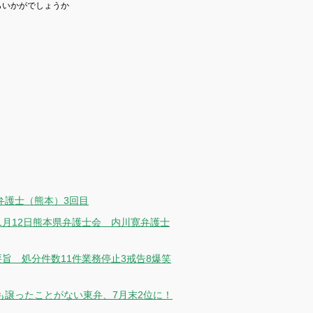
らいかがでしょうか
弁護士（熊本）3回目
月12日熊本県弁護士会 内川寛弁護士
要旨 処分件数11件業務停止3戒告8爆笑
も譲ったことがない東弁、7月末2位に！