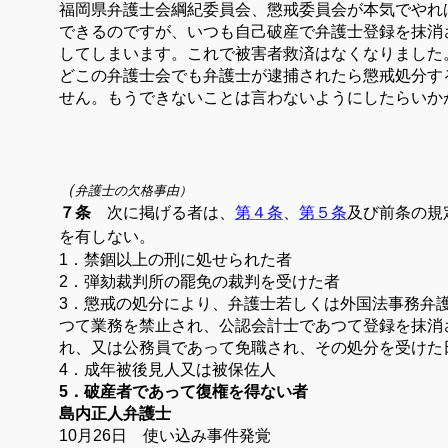
福岡県弁護士会綱紀委員会、懲戒委員会が本気でやれ
できるのですが、いつも自己破産で弁護士登録を抹消
してしまいます。これで被害者救済はなくなりまし
どこの弁護士会でも弁護士が逮捕されたら懲戒処分す
せん。もうできないことは言わないよう
（
弁護士の欠格事由）
第７条
次に掲げる者は、
第４条
、
第５条
及び前条の規
を有しない。
1
．禁錮以上の刑に処せられた者
2
．弾劾裁判所の罷免の裁判を受けた者
3
．懲戒の処分により、弁護士若しくは外国法事務弁
つて業務を禁止され、公認会計士であつて登録を抹消
れ、又は公務員であって免職され、その処分を受けた
4
．成年被後見人又は被保佐人
5
．破産者であって復権を得ない者
島内正人弁護士
10月26日 使い込み事件発覚