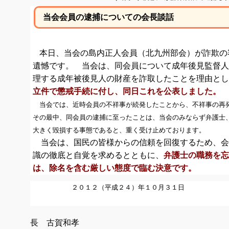
当会会員の逮捕についての会長談話
本日、当会の島内正人会員（北九州部会）が詐欺の
遺憾です。 当会は、同会員について成年後見監督人
理する成年被後見人の財産を詐取したことを理由とし
立件で懲戒手続に付し、同日これを公表しました。
当会では、近時会員の不祥事が続発したことから、不祥事の再
その最中、同会員の逮捕に至ったことは、当会のみならず弁護士
大きく毀損する事態であると、重く受け止めております。
当会は、国民の皆様からの信頼を回復するため、会
識の徹底と自覚を求めるとともに、
弁護士の職務を忘
は、除名を含む厳しい態度で臨む決意です。
２０１２（平成２４
長 古賀和孝