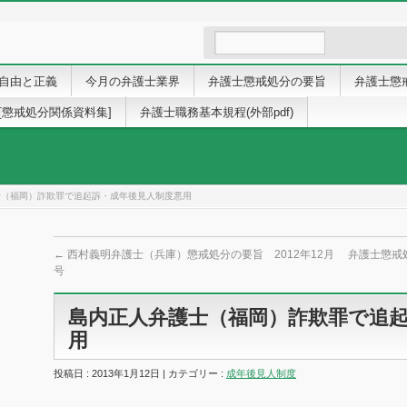
自由と正義
今月の弁護士業界
弁護士懲戒処分の要旨
弁護士懲
[懲戒処分関係資料集]
弁護士職務基本規程(外部pdf)
士（福岡）詐欺罪で追起訴・成年後見人制度悪用
←
西村義明弁護士（兵庫）懲戒処分の要旨 2012年12月
弁護士懲戒
号
島内正人弁護士（福岡）詐欺罪で追
用
投稿日 : 2013年1月12日 | カテゴリー :
成年後見人制度