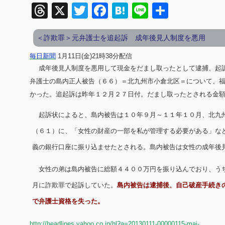
Threads
X
Twitter
Facebook
Hatena
Line
共
有
＜詐欺罪＞元弁護士を追起訴 成年後見人制度を悪用
毎日新聞
1
月
11
日
(
金
)21
時
38
分配信
成年後見人制度を悪用して現金をだまし取ったとして逮捕、起
弁護士の島内正人被告（６６）＝北九州市小倉北区＝について、
かった。追起訴は昨年１２月２７日付。だまし取ったとされる金
起訴状によると、島内被告は１０年９月～１１年１０月、北九
（６１）に、「女性の財産の一部を私が管理する必要がある」な
義の銀行口座に振り込ませたとされる。島内被告は女性の成年後
女性の弟は島内被告に総額４４００万円を振り込んでおり、う
月に詐欺罪で起訴していた。
島内被告は逮捕後、自己破産手続き
で弁護士資格を失った。
http://headlines.yahoo.co.jp/hl?a=20130111-00000115-mai-