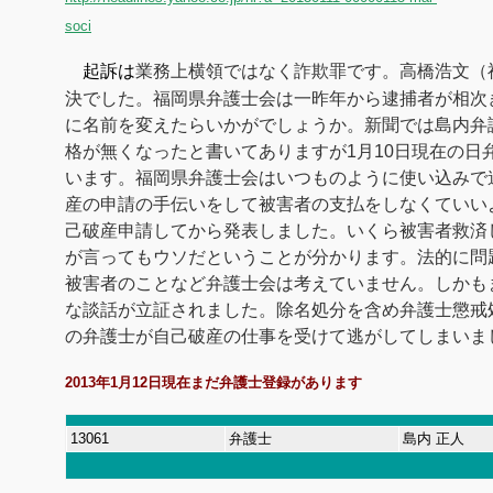
soci
起訴は
業務上横領ではなく詐欺罪です。高橋浩文（福
決でした。
福岡県弁護士会は一昨年から逮捕者が相次
に名前を変えたらいかがでしょうか。新聞では島内弁
格が無くなったと書いてありますが1月10日現在の日
います。福岡県弁護士会はいつものように使い込みで
産の申請の手伝いをして被害者の支払をしなくていい
己破産申請してから発表しました。いくら被害者救済
が言ってもウソだということが分かります。法的に問
被害者のことなど弁護士会は考えていません。しかも
な談話が立証されました。除名処分を含め弁護士懲戒
の弁護士が自己破産の仕事を受けて逃がしてしまいま
2013年1月12日現在まだ弁護士登録があります
13061
弁護士
島内 正人