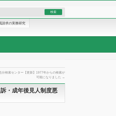
戒請求の実務研究
処分検索センター【更新】1977年からの検索が
可能になりました
→
起訴・成年後見人制度悪