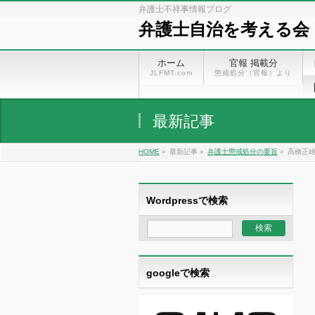
弁護士不祥事情報ブログ
弁護士自治を考える会
ホーム
官報 掲載分
JLFMT.com
懲戒処分（官報）より
最新記事
HOME
»
最新記事 »
弁護士懲戒処分の要旨
»
高橋正雄
Wordpressで検索
googleで検索