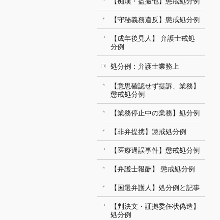
【痴漢・盗撮他】懲戒処分例
【守秘義務違反】懲戒処分例
【成年後見人】 弁護士戒処
分例
処分例：弁護士業務上
【意思確認せず提訴、業務】
懲戒処分例
【業務停止中の業務】処分例
【非弁提携】懲戒処分例
【医療過誤事件】懲戒処分例
【弁護士報酬】 懲戒処分例
【国選弁護人】処分例と記事
【判決文・証拠委任状偽造】
処分例