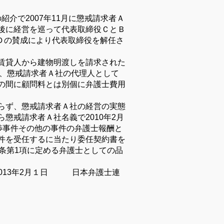
の紹介で
2007
年
11
月に懲戒請求者Ａ
後に経営を巡って代表取締役ＣとＢ
Ｄの賛成により代表取締役を解任さ
賃貸人から建物明渡しを請求された
、懲戒請求者Ａ社の代理人として
の間に顧問料とは別個に弁護士費用
らず、懲戒請求者Ａ社の経営の実態
ら懲戒請求者Ａ社名義で
2010
年
2
月
渉事件その他の事件の弁護士報酬と
件を受任するに当たり委任契約書を
条第
1
項に定める弁護士としての品
013
年
2
月１日 日本弁護士連