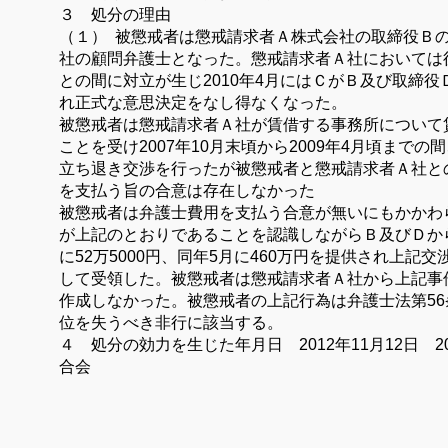
３ 処分の理由
（１）
被懲戒者は懲戒請求者Ａ株式会社の取締役Ｂ
社の顧問弁護士となった。懲戒請求者Ａ社においては
との間に対立が生じ
2010
年
4
月にはＣがＢ及び取締役
れ正式な意思決定をなし得なくなった。
被懲戒者は懲戒請求者Ａ社が賃借する事務所について
ことを受け
2007
年
10
月末頃から
2009
年
4
月頃までの間
立ち退き交渉を行ったが被懲戒者と懲戒請求者Ａ社と
を支払う旨の合意は存在しなかった
被懲戒者は弁護士費用を支払う合意が無いにもかかわ
が上記のとおりであることを認識しながらＢ及びＤか
に
52
万
5000
円、同年
5
月に
460
万円を提供され上記交
して受領した。被懲戒者は懲戒請求者Ａ社から上記事
作成しなかった。被懲戒者の上記行為は弁護士法第
56
位を失うべき非行に該当する。
４ 処分の効力を生じた年月日
2012
年
11
月
12
日
2
合会