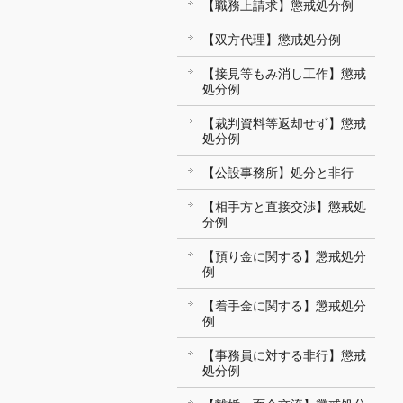
【職務上請求】懲戒処分例
【双方代理】懲戒処分例
【接見等もみ消し工作】懲戒
処分例
【裁判資料等返却せず】懲戒
処分例
【公設事務所】処分と非行
【相手方と直接交渉】懲戒処
分例
【預り金に関する】懲戒処分
例
【着手金に関する】懲戒処分
例
【事務員に対する非行】懲戒
処分例