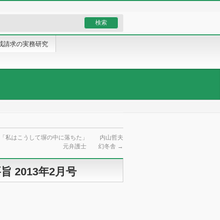
戒請求の実務研究
士「私はこうして塀の中に落ちた」 内山哲夫
元弁護士 幻冬舎
→
2013年2月号