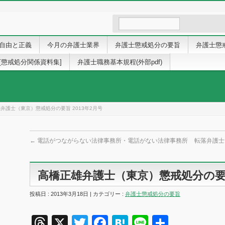
自由と正義
今月の弁護士業界
弁護士懲戒処分の要旨
弁護士懲
[懲戒処分関係資料集]
弁護士職務基本規程(外部pdf)
弁護士（東京）懲戒処分の要旨 2013年2月号
←
電話がつながらない法律事務所・電話がない法律事務所
転落弁護
高橋正雄弁護士（東京）懲戒処分の要旨 
投稿日 : 2013年3月18日 | カテゴリー :
弁護士懲戒処分の要旨
Threads
X
Twitter
Facebook
Hatena
Line
共