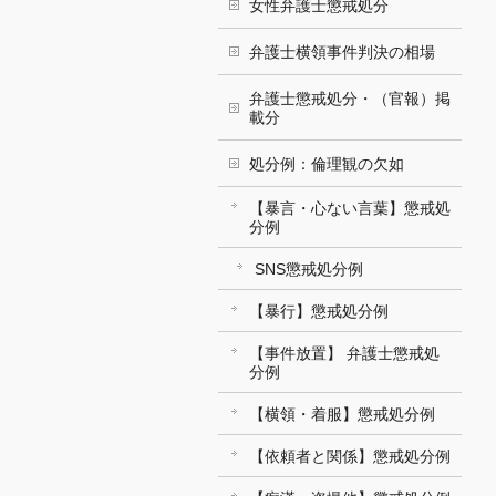
女性弁護士懲戒処分
弁護士横領事件判決の相場
弁護士懲戒処分・（官報）掲
載分
処分例：倫理観の欠如
【暴言・心ない言葉】懲戒処
分例
SNS懲戒処分例
【暴行】懲戒処分例
【事件放置】 弁護士懲戒処
分例
【横領・着服】懲戒処分例
【依頼者と関係】懲戒処分例