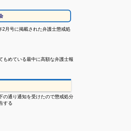
会
年
2
月号に掲載された弁護士懲戒処
てもめている最中に高額な
弁護士報
下の通り通知を受けたので懲戒処分
告する