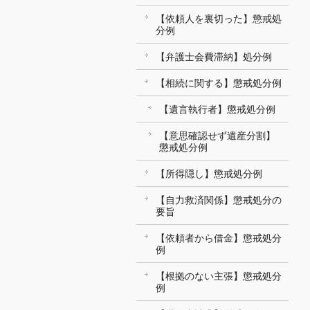
【依頼人を裏切った】懲戒処
分例
【弁護士会費滞納】処分例
【相続に関する】懲戒処分例
【遺言執行者】懲戒処分例
【意思確認せず遺産分割】
懲戒処分例
【所得隠し】懲戒処分例
【自力救済関係】懲戒処分の
要旨
【依頼者から借金】懲戒処分
例
【根拠のない主張】懲戒処分
例