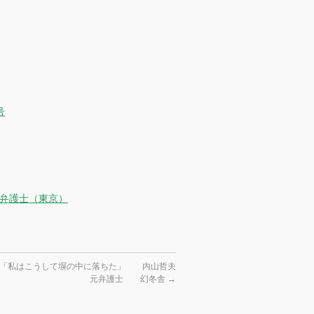
号
雄弁護士（東京）
士「私はこうして塀の中に落ちた」 内山哲夫
元弁護士 幻冬舎
→