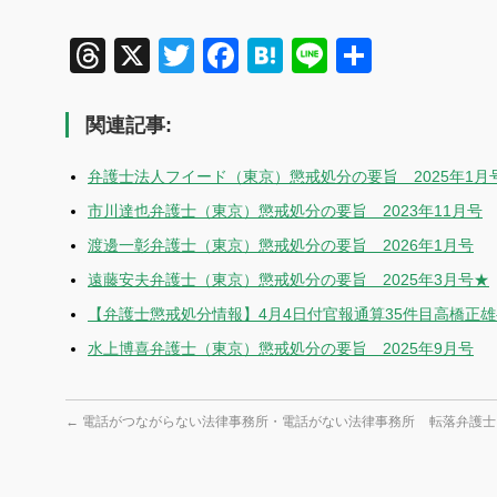
Threads
X
Twitter
Facebook
Hatena
Line
共
有
関連記事:
弁護士法人フイード（東京）懲戒処分の要旨 2025年1月
市川達也弁護士（東京）懲戒処分の要旨 2023年11月号
渡邊一彰弁護士（東京）懲戒処分の要旨 2026年1月号
遠藤安夫弁護士（東京）懲戒処分の要旨 2025年3月号★
【弁護士懲戒処分情報】4月4日付官報通算35件目高橋正
水上博喜弁護士（東京）懲戒処分の要旨 2025年9月号
←
電話がつながらない法律事務所・電話がない法律事務所
転落弁護