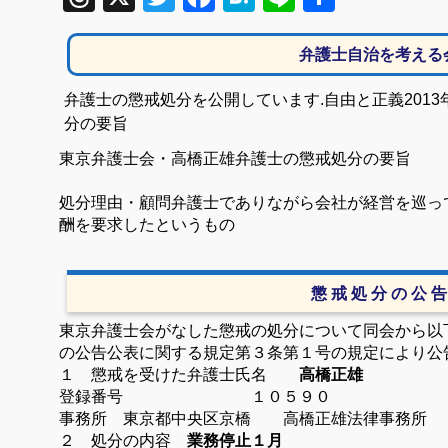
有
弁護士自治を考える
弁護士の懲戒処分を公開しています.自由と正義
2013
分の要旨
東京弁護士会・高橋正雄弁護士の懲戒処分の要旨
処分理由・顧問弁護士でありながら会社が経営を巡っ
酬を要求したというもの
懲 戒 処 分 の 公 告
東京弁護士会がなした懲戒の処分について同会から以
の公告公表に関する規定第３条第１号の規定により公
１ 懲戒を受けた弁護士
氏名
高橋正雄
登録番号 １０５９０
事務所 東京都中央区京橋
高橋正雄法律事務所
２ 処分の内容
業務停止１月