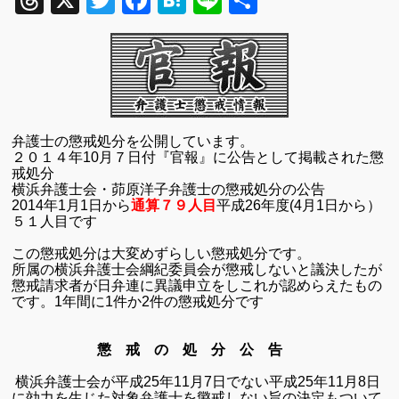
Threads
X
Twitter
Facebook
Hatena
Line
共
有
弁護士の懲戒処分を公開しています。
２０１４年
10
月７日付『官報』に公告として掲載された懲
戒処分
横浜弁護士会
・茆原洋子弁護士の懲戒処分の公告
2014
年
1
月
1
日から
通算７９人目
平成
26
年度
(4
月
1
日から）
５１人目です
この懲戒処分は大変めずらしい懲戒処分です。
所属の横浜弁護士会綱紀委員会が懲戒しないと議決したが
懲戒請求者が日弁連に異議申立をしこれが認めらえたもの
です。
1年間に1件か2件の懲戒処分です
懲 戒 の 処 分 公 告
横浜弁護士会が平成
25
年
11
月
7
日でない平成
25
年
11
月
8
日
に効力を生じた対象弁護士を懲戒しない旨の決定もついて