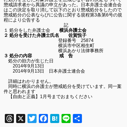
懲戒請求者から異議の申立があった。
日本弁護士会連合会
はこの決定を取り消して以下のとおり懲戒処分をしたので
懲戒処分の公表ならびに公告に関する規程第
3
条第
6
号の規
程により公告する
記
１ 処分をした弁護士会
横浜
弁護士会
２ 処分を受けた弁護士氏名 佐賀悦子
登録番号 25874
横浜市中区相生町
横浜あかり法律事務所
３ 処分の内容 戒 告
処分の効力が生じた日
2014
年
9
月
13
日
2014
年
9
月
13
日 日本弁護士連合会
詳細はわかりません。
同時に横浜の弁護士が懲戒処分を受けています。同一案
件と思われます
【自由と正義】1月号までおまちください
Threads
X
Twitter
Facebook
Hatena
Line
共