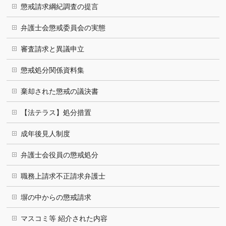
懲戒請求綱紀調査の提言
弁護士会懲戒委員会の実態
審査請求と異議申立
懲戒処分関係資料集
棄却された懲戒の議決書
【法テラス】処分措置
成年後見人制度
弁護士会役員の懲戒処分
職務上請求不正請求弁護士
塀の中からの懲戒請求
マスコミ等 紹介された内容