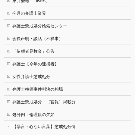
東弁会報「LIBRA」
今月の弁護士業界
弁護士懲戒処分検索センター
会長声明・談話（不祥事）
「依頼者見舞金」公告
弁護士【今年の逮捕者】
女性弁護士懲戒処分
弁護士横領事件判決の相場
弁護士懲戒処分・（官報）掲載分
処分例：倫理観の欠如
【暴言・心ない言葉】懲戒処分例