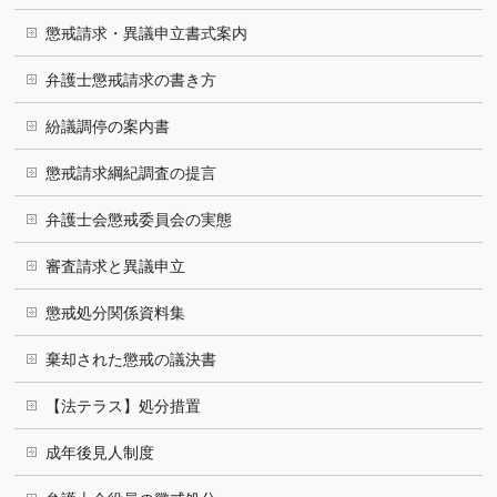
懲戒請求・異議申立書式案内
弁護士懲戒請求の書き方
紛議調停の案内書
懲戒請求綱紀調査の提言
弁護士会懲戒委員会の実態
審査請求と異議申立
懲戒処分関係資料集
棄却された懲戒の議決書
【法テラス】処分措置
成年後見人制度