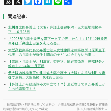
Threads
X
Twitter
Facebook
Hatena
Line
共
有
関連記事:
北川健太郎弁護士（大阪）弁護士登録取消・元大阪地検検事
正 10月28日
『2023年弁護士業界を漢字一文字で表したら！』12月12日発表
今年は『弁護士自治を考える会』
大阪高裁判事にあの弁護士法人女性協同法律事務所（原田直子
代表）の弁護士が就任！関西の子どもに会えない当事…
【書庫・弁護士が、判決文、委任状、陳述書偽造 懲戒処分と
報道】2024年11月更新
元大阪地検検事正の北川健太郎弁護士（大阪）を準強制性交容
疑で逮捕…大阪高検 6月25日読売
【弁護士から紛議調停の申立て！？】最近増えてきた弁護士か
らの紛議調停！？
←
最高裁判決・刑訴法に基づく過料の
弁護士懲戒処分情報5月29日付官報通
制裁は憲法に違反しないとの決定
算30人目龍博弁護士
→