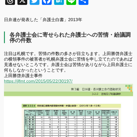
Threads
X
Twitter
Facebook
Hatena
Line
共
有
日弁連が発表した「弁護士白書」2013年
各弁護士会に寄せられた弁護士への苦情・紛議調
停の件数
注目は札幌です。苦情の件数の多さが目立ちます。上田勝啓弁護士
の横領事件の被害者が札幌弁護士会に苦情を申し立てたのであれば
見逃せないところです。弁護士会は苦情がありながら上田弁護士に
何もしなかったということです。
上田勝啓弁護士事件
https://jlfmt.com/2015/05/22/30197/