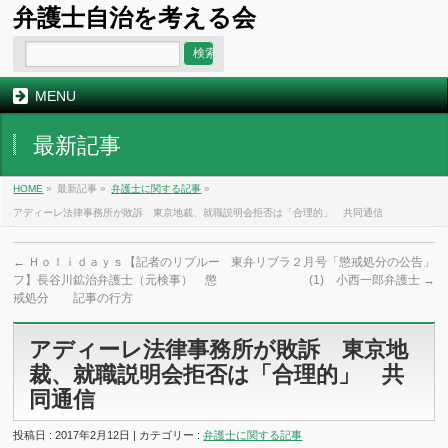
弁護士自治を考える会
MENU
最新記事
HOME
»
最新記事 »
弁護士に関する記事
»
アディーレ法律事務所が敗訴 東京地裁、就職説明会拒否は「合理的」 共同通信
←
Ｈｏｌｉｄａｙｓ【記者のリプルー
東弁リブラ２月号「懲戒処分の公告」
フ】長谷川鉱治弁護士（元検事） 懲
(1) 小西一郎弁護士
→
戒処分 記事の行方
アディーレ法律事務所が敗訴 東京地
裁、就職説明会拒否は「合理的」 共
同通信
投稿日 : 2017年2月12日 | カテゴリー :
弁護士に関する記事