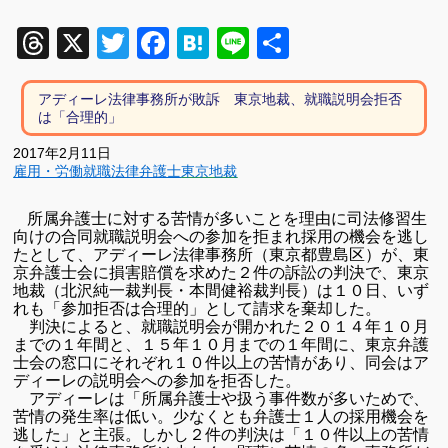
Threads
X
Twitter
Facebook
Hatena
Line
共
有
アディーレ法律事務所が敗訴 東京地裁、就職説明会拒否
は「合理的」
2017年2月11日
雇用・労働
就職
法律
弁護士
東京地裁
所属弁護士に対する苦情が多いことを理由に司法修習生
向けの合同就職説明会への参加を拒まれ採用の機会を逃し
たとして、アディーレ法律事務所（東京都豊島区）が、東
京弁護士会に損害賠償を求めた２件の訴訟の判決で、東京
地裁（北沢純一裁判長・本間健裕裁判長）は１０日、いず
れも「参加拒否は合理的」として請求を棄却した。
判決によると、就職説明会が開かれた２０１４年１０月
までの１年間と、１５年１０月までの１年間に、東京弁護
士会の窓口にそれぞれ１０件以上の苦情があり、同会はア
ディーレの説明会への参加を拒否した。
アディーレは「所属弁護士や扱う事件数が多いためで、
苦情の発生率は低い。少なくとも弁護士１人の採用機会を
逃した」と主張。しかし２件の判決は「１０件以上の苦情