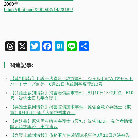
2009年
https://jlfmt.com/2009/02/14/28182/
Threads
X
Twitter
Facebook
Hatena
Line
共
有
関連記事:
【裁判情報】弁護士法違反・詐欺事件 シェルト㈱W Iアゼット
パートナーズ㈱外 8月22日地裁刑事審理813号
【弁護士裁判情報】損害賠償請求事件 8月10日13時判決 610
号 被告太田恭平弁護士
【弁護士裁判情報】損害賠償請求事件・原告金竜介弁護士（東
京）9月6日弁論「大量懲戒事件」
【判決書】原告岡村晴美弁護士（愛知）被告KDDI 発信者情報
開示請求訴訟 東京地裁
【弁護士裁判情報】債務不存在確認請求事件8月10日判決被告