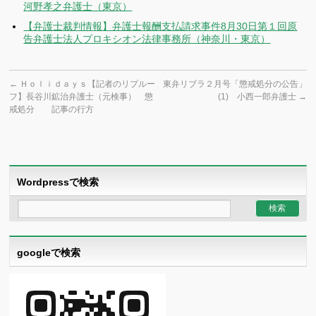
河野孝之弁護士（東京）
【弁護士裁判情報】弁護士報酬支払請求事件8月30日第１回原
告弁護士法人プロキシオン法律事務所（神奈川・東京）
←
Ｈｏｌｉｄａｙｓ【記者のリプルー
東弁リブラ２月号「懲戒処分の公告」
フ】長谷川鉱治弁護士（元検事） 懲
(1) 小西一郎弁護士
→
戒処分 記事の行方
Wordpressで検索
googleで検索