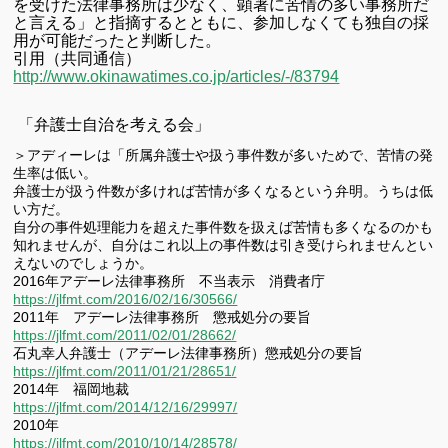
を受けた法律事務所は少なく、顕著に苦情の多い事務所だ
と言える」と指摘するとともに、参加しなくても独自の採
用が可能だったと判断した。
引用（共同通信）
http://www.okinawatimes.co.jp/articles/-/83794
「弁護士自治を考える会」
＞アディーレは「所属弁護士や扱う事件数が多いためで、苦情の発
生率は低い。
弁護士が扱う件数が多ければ苦情が多くなるという弁明。うちは低
い方だ。
自分の事件処理能力を超えた事件数を扱えば苦情も多くなるのかも
知れませんが、自分はこれ以上の事件数は引き受けられませんとい
えないのでしょうか。
2016年アデーレ法律事務所 不当表示 消費者庁
https://jlfmt.com/2016/02/16/30566/
2011年 アデーレ法律事務所 懲戒処分の要旨
https://jlfmt.com/2011/02/01/28662/
石丸幸人弁護士（アデーレ法律事務所）懲戒処分の要旨
https://jlfmt.com/2011/01/21/28651/
2014年 福岡地裁
https://jlfmt.com/2014/12/16/29997/
2010年
https://jlfmt.com/2010/10/14/28578/