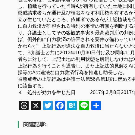
し、植栽を行っていた当時Aが所有していた土地に関
懲戒請求者らが通行及び植栽をなす利用権を有するか
立が生じていたところ、依頼者であるAが上記植栽を
に自力救済が許容される特別の事情の有無を判断する
り、弁護士としてその客観的事実を最高裁判所の判例
ば、例外的に自力救済の許容される要件が備わってい
かわらず、上記行為が違法な自力救済に当たらないと
て、B弁護士と共に2013年10月30日付け及び同年1
者らに対して、上記土地の利用状態を解消しなければ
上記行為を行うことを通告し、また上記法的見解をA
採等のAの違法な自力救済行為を推進し助長した。
被懲戒者の上記行為は弁護士法第56条第1項に定める
に該当する。
４ 処分が効力を生じた日 2017年3月8日
201
Threads
X
Twitter
Facebook
Hatena
Line
共
有
関連記事: