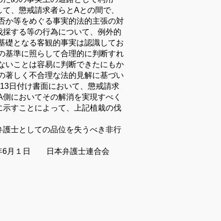
して、懲戒請求者らとAとの間で、
否か等をめぐる事実的法的主張の対
伐採する等の行為について、例外的
基礎となる客観的事実は認識してお
の基準に照らして合理的に判断すれ
ないことは容易に判断できたにもか
の著しく不合理な法的見解に基づい
1月13日付け書面において、懲戒請求
A側においてその解消を実現すべく
に示すことによって、上記植栽の伐
弁護士としての品位を失うべき非行
7年6月１日 日本弁護士連合会