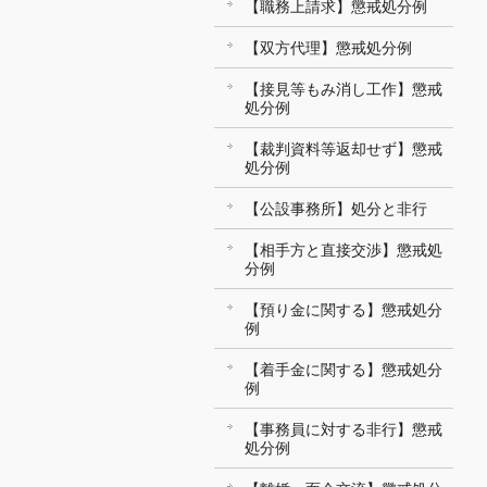
【職務上請求】懲戒処分例
【双方代理】懲戒処分例
【接見等もみ消し工作】懲戒
処分例
【裁判資料等返却せず】懲戒
処分例
【公設事務所】処分と非行
【相手方と直接交渉】懲戒処
分例
【預り金に関する】懲戒処分
例
【着手金に関する】懲戒処分
例
【事務員に対する非行】懲戒
処分例