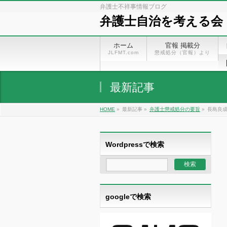
弁護士不祥事情報ブログ
弁護士自治を考える会
ホーム
官報 掲載分
JLFMT.com
懲戒処分（官報）より
最新記事
HOME
»
最新記事 »
弁護士懲戒処分の要旨
»
長島良成
Wordpressで検索
googleで検索