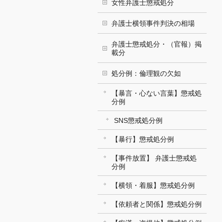
女性弁護士懲戒処分
弁護士横領事件判決の相場
弁護士懲戒処分・（官報）掲
載分
処分例：倫理観の欠如
【暴言・心ない言葉】懲戒処
分例
SNS懲戒処分例
【暴行】懲戒処分例
【事件放置】 弁護士懲戒処
分例
【横領・着服】懲戒処分例
【依頼者と関係】懲戒処分例