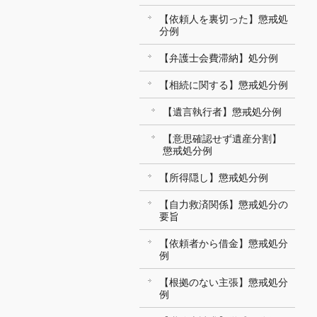
【依頼人を裏切った】懲戒処
分例
【弁護士会費滞納】処分例
【相続に関する】懲戒処分例
【遺言執行者】懲戒処分例
【意思確認せず遺産分割】
懲戒処分例
【所得隠し】懲戒処分例
【自力救済関係】懲戒処分の
要旨
【依頼者から借金】懲戒処分
例
【根拠のない主張】懲戒処分
例