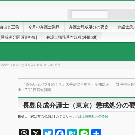
自由と正義
今月の弁護士業界
弁護士懲戒処分の要旨
弁護士懲
[懲戒処分関係資料集]
弁護士職務基本規程(外部pdf)
弁護士（東京）懲戒処分の要旨2017年6月号
←
『過払い金バブル続く？』大手法律事務所・高知に進
野澤裕昭弁
出・7月1日高知新聞
長島良成弁護士（東京）懲戒処分の要旨
投稿日 : 2017年7月15日 | カテゴリー :
弁護士懲戒処分の要旨
Threads
X
Twitter
Facebook
Hatena
Line
共