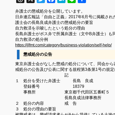
有
弁護士の懲戒処分を公開しています。
日弁連広報誌「自由と正義」2017年6月号に掲載さ
護士会の長島良成弁護士の懲戒処分の要旨
自力救済を示唆したという処分の理由
長島弁護士がボス弁で所属弁護士（文中B弁護士）も
自力救済の処分例
https://jlfmt.com/category/business-violation/self-help/
懲戒処分の公告
東京弁護士会がなした懲戒の処分について、同会から
戒処分の公告及び公表に関する規程第3条第1号の規
記
１ 処分を受けた弁護士 長島 良成
登録番号 18379
事務所 東京都千代田区五番町５
長島良成法律事務所
２ 処分の内容 戒 告
３ 処分の理由の要旨
被懲戒者は、懲戒請求者らがAから賃借している土地