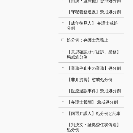
【痴漢・盗撮他】懲戒処分例
【守秘義務違反】懲戒処分例
【成年後見人】 弁護士戒処
分例
処分例：弁護士業務上
【意思確認せず提訴、業務】
懲戒処分例
【業務停止中の業務】処分例
【非弁提携】懲戒処分例
【医療過誤事件】懲戒処分例
【弁護士報酬】 懲戒処分例
【国選弁護人】処分例と記事
【判決文・証拠委任状偽造】
処分例