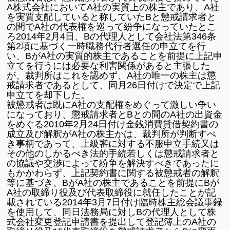
A株式会社においてA社の実質上の株主であり、A社
を実質支配していると称していたBと懲戒請求者と
の間でA社の代表権を巡って紛争になっていたとこ
ろ2014年2月4日、Bの代理人として会社法第346条
第2項に基づく一時職務代行者選任の申立てを行
い、BがA社の実質的株主であることを前提に上記申
立てを行うには必要な利害関係があると主張した
が、裁判所はこれを認めず、A社の唯一の株主は懲
戒請求者であるとして、同月26日付けで決定で上記
申立てを却下した。
被懲戒者は既にA社の支配権をめぐって激しい争い
になっており、懲戒請求者とBとの間のA社の出資金
をめぐる2010年2月24日付け金銭消費貸借契約書の
成立及び解釈がA社の株主かは、裁判所が判断すべ
き事柄であって、上級審に対する不服申立手続又は
その他のしかるべき法的手続若しくは懲戒請求者と
の協議や交渉によって紛争を解決すべきであったに
もかかわらず、上記契約書に関する被懲戒者の解釈
等に基づき、BがA社の株主であることを前提にBが
A社の取締り役及び代表取締役に就任したことが記
載されている2014年3月7日付け臨時株主総会議事録
を使用して、同日法務局に対しBの代理人として株
式会社変更登記申請書を提出して登記簿上のA社の