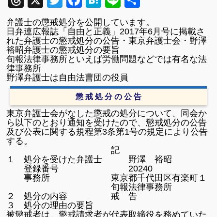
Threads
X
Twitter
Facebook
Hatena
Line
共
有
弁護士の懲戒処分を公開しています。
日弁連広報誌「自由と正義」2017年6月号に掲載さ
れた弁護士の懲戒処分の公告・東京弁護士会・野澤
裕昭弁護士の懲戒処分の要旨
旬報法律事務所といえば労働問題などでは有名な法
律事務所
野澤弁護士は自由法曹団の役員
懲 戒 処 分 の 公 告
東京弁護士会がなした懲戒の処分について、同会か
ら以下のとおり通知を受けたので、懲戒処分の公告
及び公表に関する規程第3条第1号の規定により公告
する。
記
１ 処分を受けた弁護士 野澤 裕昭
登録番号 20240
事務所 東京都千代田区有楽町１
旬報法律事務所
２ 処分の内容 戒 告
３ 処分の理由の要旨
被懲戒者は、懲戒請求者が代表取締役を務めていた