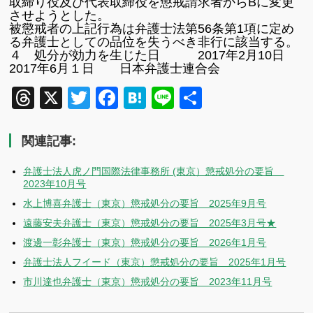
取締り役及び代表取締役を懲戒請求者からBに変更
させようとした。
被懲戒者の上記行為は弁護士法第56条第1項に定め
る弁護士としての品位を失うべき非行に該当する。
４ 処分が効力を生じた日 2017年2月10日
2017年6月１日 日本弁護士連合会
Threads
X
Twitter
Facebook
Hatena
Line
共
有
関連記事:
弁護士法人虎ノ門国際法律事務所 (東京）懲戒処分の要旨
2023年10月号
水上博喜弁護士（東京）懲戒処分の要旨 2025年9月号
遠藤安夫弁護士（東京）懲戒処分の要旨 2025年3月号★
渡邊一彰弁護士（東京）懲戒処分の要旨 2026年1月号
弁護士法人フイード（東京）懲戒処分の要旨 2025年1月号
市川達也弁護士（東京）懲戒処分の要旨 2023年11月号