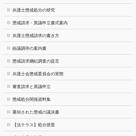
弁護士懲戒処分の研究
懲戒請求・異議申立書式案内
弁護士懲戒請求の書き方
紛議調停の案内書
懲戒請求綱紀調査の提言
弁護士会懲戒委員会の実態
審査請求と異議申立
懲戒処分関係資料集
棄却された懲戒の議決書
【法テラス】処分措置