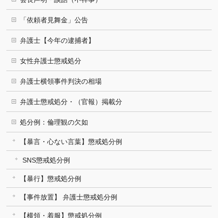
「依頼者見舞金」公告
弁護士【今年の逮捕者】
女性弁護士懲戒処分
弁護士横領事件判決の相場
弁護士懲戒処分・（官報）掲載分
処分例：倫理観の欠如
【暴言・心ない言葉】懲戒処分例
SNS懲戒処分例
【暴行】懲戒処分例
【事件放置】 弁護士懲戒処分例
【横領・着服】懲戒処分例