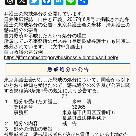
Threads
X
Twitter
Facebook
Hatena
Line
共
有
弁護士の懲戒処分を公開しています。
日弁連広報誌「自由と正義」2017年6月号に掲載された弁
護士の懲戒処分の公告・東京弁護士会の米林 清弁護士の
懲戒処分の要旨
自力救済を示唆したという処分の理由
所属している事務所のボス弁（長島良成弁護士）も同時に
処分されています。（文中B弁護士）
自力救済の処分例
https://jlfmt.com/category/business-violation/self-help/
懲 戒 処 分 の 公 告
東京弁護士会がなした懲戒の処分について、同会から以下
のとおり通知を受けたので、懲戒処分の公告及び公表に関
する規程第3条第1号の規定により公告する。
記
１ 処分を受けた弁護士 米林 清
登録番号 32965
事務所 東京都千代田区五番町５
長島良成法律事務所
２ 処分の内容 戒 告
３ 処分の理由の要旨
被懲戒者は、懲戒請求者らがAから賃借している土地のた