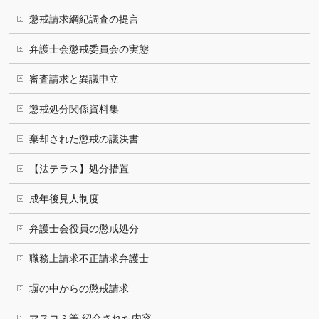
懲戒請求綱紀調査の提言
弁護士会懲戒委員会の実態
審査請求と異議申立
懲戒処分関係資料集
棄却された懲戒の議決書
【法テラス】処分措置
成年後見人制度
弁護士会役員の懲戒処分
職務上請求不正請求弁護士
塀の中からの懲戒請求
マスコミ等 紹介された内容