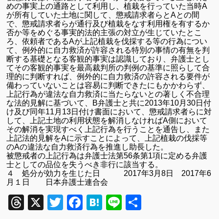
めの事実上の通路として利用し、植栽を行っていた当時A
が所有していた土地に関して、懲戒請求者らとAとの間
で、懲戒請求者らが通行及び植栽をなす利用権を有するか
否か等をめぐる事実的法的主張の対立が生じていたとこ
ろ、依頼者であるAが上記植栽を伐採する等の行為につい
て、例外的に自力救済が許容される特別の事情の有無を判
断する基礎となる客観的事実は認識しており、弁護士とし
てその客観的事実を最高裁判所の判例の基準に照らして合
理的に判断すれば、例外的に自力救済の許容される要件が
備わっていないことは容易に判断できたにもかかわらず、
上記行為が違法な自力救済に当たらないとの著しく不合理
な法的見解に基づいて、B弁護士と共に2013年10月30日付
け及び同年11月13日付け書面において、懲戒請求者らに対
して、上記土地の利用状態を解消しなければA側において
その解消を実現すべく上記行為を行うことを通告し、また
上記法的見解をAに示すことによって、上記植栽の伐採等
のAの違法な自力救済行為を推進し助長した。
被懲戒者の上記行為は弁護士法第56条第1項に定める弁護
士としての品位を失うべき非行に該当する。
４ 処分が効力を生じた日 2017年3月8日
2017年6
月１日 日本弁護士連合会
Threads
X
Twitter
Facebook
Hatena
Line
共
有