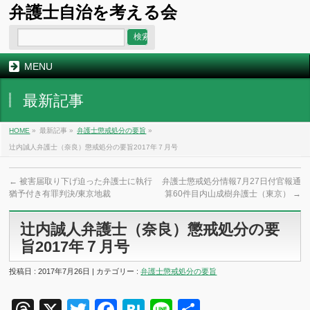
弁護士自治を考える会
MENU
最新記事
HOME
»
最新記事 »
弁護士懲戒処分の要旨
»
辻内誠人弁護士（奈良）懲戒処分の要旨2017年７月号
←
被害届取り下げ迫った弁護士に執行
弁護士懲戒処分情報7月27日付官報通
猶予付き有罪判決/東京地裁
算60件目内山成樹弁護士（東京）
→
辻内誠人弁護士（奈良）懲戒処分の要
旨2017年７月号
投稿日 : 2017年7月26日 | カテゴリー :
弁護士懲戒処分の要旨