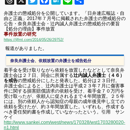
Threads
X
Twitter
Facebook
Hatena
Line
共
有
弁護士の懲戒処分を公開しています。
「日弁連広報誌・自
由と正義」
2017
年７
月号に掲載された弁護士の懲戒処分の
公告・奈良弁護士会・辻内誠人弁護士の懲戒処分の要旨
【処分の理由】
事件放置
事件放置の研究
https://jlfmt.com/2014/05/26/29752/
報道がありました。
奈良弁護士会、依頼放置の弁護士を戒告処分
着手金を受け取りながら依頼を放置したなどとして奈良弁
護士会は２７日、同会に所属する
辻内誠人弁護士（４６）
を戒告
の懲戒処分にしたと発表した。処分は２３日付。
弁護士会によると、辻内弁護士は平成２３年７月に傷害事
件に関する損害賠償請求の依頼を受け、着手金７０万円を
受け取ったが、依頼人に促されるまで４年間放置。２５年
には、別の依頼人から認知症の母親の成年後見申し立ての
依頼を受けたが、約３年間放置した。いずれも、作成する
べき委任契約書を作成していなかったという。
引用 サン
ケイ
http://www.sankei.com/west/news/170328/wst1703280020-
n1.html