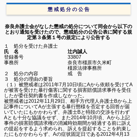
懲 戒 処 分 の 公 告
奈
良弁護士会がなした懲戒の処分について同会から以下の
とおり通知を受けたので、懲戒処分の公告公表に関する規
定第３条第１号の規定により公告する
１ 処分を受けた弁護士
氏 名 辻内誠人
登録番号 33807
事務所 奈良市橿原市久米町
橿原法律事務所
２ 処分の内容 戒 告
３ 処分の理由の要旨
（１）被懲戒者は2011年7月10日頃にAから依頼を受けてA
が被害を受けた暴行傷害に関する損害賠償請求事件を受任
したが委任契約書を作成しなかった。
被懲戒者は2012年11月29日、相手方代理人弁護士Bから上
記事件についてAが主張する暴行態様を否定する回答が届
いていたにもかかわらず、弁護士Bと特段の交渉を行わず
Aとも十分な協議をせず、また2014年10月頃、Aから上記
事件の損害賠償請求権の消滅時効期間が経過する前に訴え
の提起をするよう求められ、訴えを提起することを約束し
たにもかかわららず、Aの症状固定日である2012年4月13