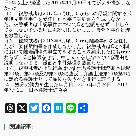
日3年以上が経過した2015年11月30日まで訴えを提起しな
かった。
（２）被懲戒者は2013年6月頃、CからCの母親に関する成
年後見申立事件を受任したが委任契約書を作成しなかっ
た。被懲戒者は上記事件についてCと協議をせず、申し立
てをしないでいる理由も説明しないまま、漫然と事件処理
を放置した。
（３）被懲戒者は2013年6月頃、Cから離婚事件を受任し
たが、委任契約書を作成しなかった。被懲戒者はCとの間
において離婚調停の申立てをすることを約束したにもかか
わらず、Cと協議をせず、申し立てをしないでいる理由も
説明しないまま、漫然と事件処理を放置した。
（４）
被懲戒者の上記行為はいずれも弁護士職務基本規程
第30条、第35条及び第36条に違反し弁護士法第
56
条第
1
項
に定める弁護士として品位を失うべき非行に該当する。
４ 処分の効力を生じた年月日
2017
年3月24日
2017
年7月
1
日 日本弁護士連合会
Threads
X
Twitter
Facebook
Hatena
Line
共
有
関連記事: