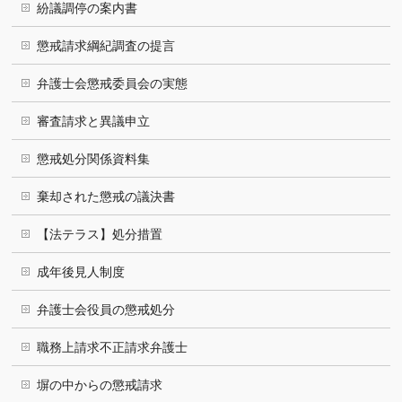
紛議調停の案内書
懲戒請求綱紀調査の提言
弁護士会懲戒委員会の実態
審査請求と異議申立
懲戒処分関係資料集
棄却された懲戒の議決書
【法テラス】処分措置
成年後見人制度
弁護士会役員の懲戒処分
職務上請求不正請求弁護士
塀の中からの懲戒請求