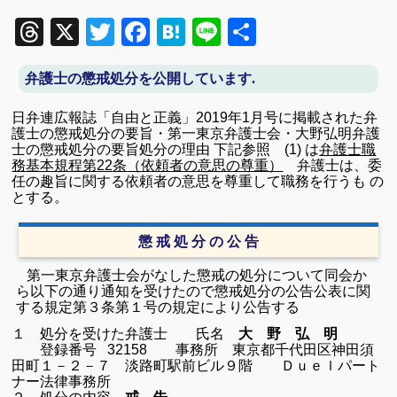
Threads
X
Twitter
Facebook
Hatena
Line
共
有
弁護士の懲戒処分を公開しています.
日弁連広報誌「自由と正義」
2019
年
1
月号に掲載された弁
護士の懲戒処分の要旨・第一東京弁護士会・大野弘明弁護
士の懲戒処分の要旨
処分の理由 下記参照 (1) は
弁護士職
務基本規程第
22
条
（依頼者の意思の尊重）
弁護士は、委
任の趣旨に関する依頼者の意思を尊重して職務を行うも の
とする。
懲 戒 処 分 の 公 告
第一東京弁護士会がなした懲戒の処分について同会か
ら以下の通り通知を受けたので懲戒処分の公告公表に関
する規定第３条第１号の規定により公告する
１ 処分を受けた弁護士 氏名
大
野 弘 明
登録番号
32158
事務所
東京都千代田区神田須
田町１－２－７ 淡路町駅前ビル９階
Ｄｕｅｌパート
ナー法律事務所