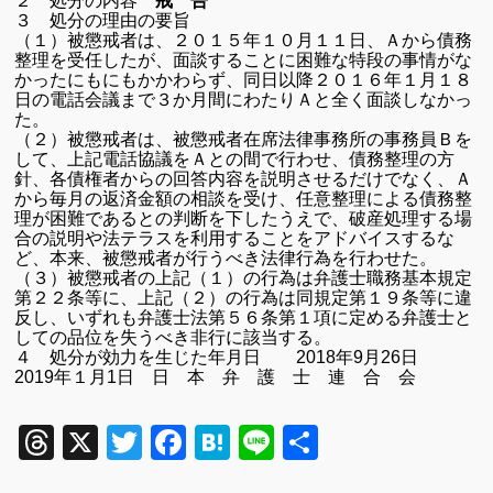
２ 処分の内容
戒 告
３ 処分の理由の要旨
（１）被懲戒者は、２０１５年１０月１１日、Ａから債務
整理を受任したが、面談することに困難な特段の事情がな
かったにもにもかかわらず、同日以降２０１６年１月１８
日の電話会議まで３か月間にわたりＡと全く面談しなかっ
た。
（２）被懲戒者は、被懲戒者在席法律事務所の事務員Ｂを
して、上記電話協議をＡとの間で行わせ、債務整理の方
針、各債権者からの回答内容を説明させるだけでなく、Ａ
から毎月の返済金額の相談を受け、任意整理による債務整
理が困難であるとの判断を下したうえで、破産処理する場
合の説明や法テラスを利用することをアドバイスするな
ど、本来、被懲戒者が行うべき法律行為を行わせた。
（３）被懲戒者の上記（１）の行為は弁護士職務基本規定
第２２条等に、上記（２）の行為は同規定第１９条等に違
反し、いずれも弁護士法第５６条第１項に定める弁護士と
しての品位を失うべき非行に該当する。
４ 処分が効力を生じた年月日
2018年9月26日
2019年１月1日 日 本 弁 護 士 連 合 会
Threads
X
Twitter
Facebook
Hatena
Line
共
有