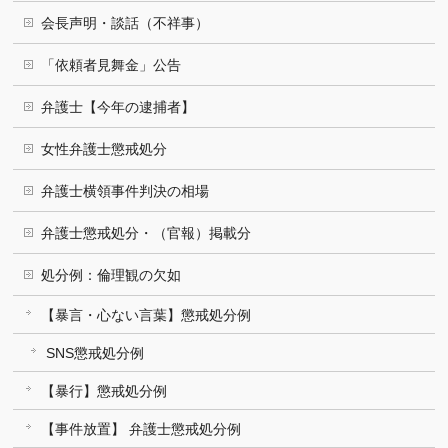
会長声明・談話（不祥事）
「依頼者見舞金」公告
弁護士【今年の逮捕者】
女性弁護士懲戒処分
弁護士横領事件判決の相場
弁護士懲戒処分・（官報）掲載分
処分例：倫理観の欠如
【暴言・心ない言葉】懲戒処分例
SNS懲戒処分例
【暴行】懲戒処分例
【事件放置】 弁護士懲戒処分例