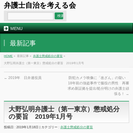
弁護士自治を考える会
MENU
最新記事
HOME
»
最新記事 »
弁護士懲戒処分の要旨
»
大野弘明弁護士（第一東京）懲戒処分の要旨 2019年1月号
←
2019年 日弁連役員
防犯カメラ映像に「改ざん」の疑い
18年前の強盗事件で服役の男性 再審
求め新証拠を提出/処分明けの弁護士頑
張る！
→
大野弘明弁護士（第一東京）懲戒処分
の要旨 2019年1月号
投稿日 : 2019年1月18日 | カテゴリー :
弁護士懲戒処分の要旨