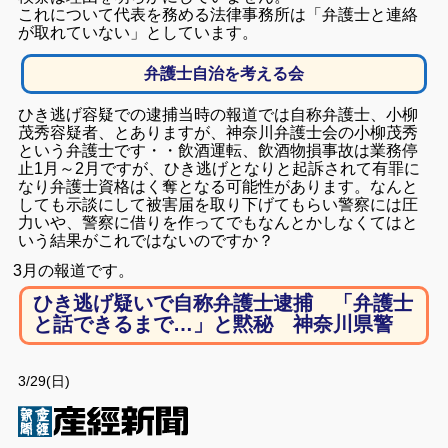
これについて代表を務める法律事務所は「弁護士と連絡
が取れていない」としています。
弁護士自治を考える会
ひき逃げ容疑での逮捕当時の報道では自称弁護士、小柳
茂秀容疑者、とありますが、神奈川弁護士会の小柳茂秀
という弁護士です・・飲酒運転、飲酒物損事故は業務停
止1月～2月ですが、ひき逃げとなりと起訴されて有罪に
なり弁護士資格はく奪となる可能性があります。なんと
しても示談にして被害届を取り下げてもらい警察には圧
力いや、警察に借りを作ってでもなんとかしなくてはと
いう結果がこれではないのですか？
3月の報道です。
ひき逃げ疑いで自称弁護士逮捕 「弁護士
と話できるまで…」と黙秘 神奈川県警
3/29(日)