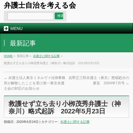
弁護士自治を考える会
MENU
最新記事
HOME
»
最新記事 »
弁護士に関する記事
»
救護せず立ち去り小栁茂秀弁護士（神奈川）略式起訴 2022年5月23日
←
弁護士法人東京ミネルヴァ法律事務
吉野正三郎弁護士（東京）懲戒処分の
所が解散したことを受け第一東京弁護
要旨 2004年7月号
→
士会の対応のお知らせ
救護せず立ち去り小栁茂秀弁護士（神
奈川）略式起訴 2022年5月23日
投稿日 : 2020年6月24日 | カテゴリー :
弁護士に関する記事