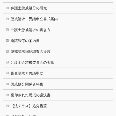
弁護士懲戒処分の研究
懲戒請求・異議申立書式案内
弁護士懲戒請求の書き方
紛議調停の案内書
懲戒請求綱紀調査の提言
弁護士会懲戒委員会の実態
審査請求と異議申立
懲戒処分関係資料集
棄却された懲戒の議決書
【法テラス】処分措置