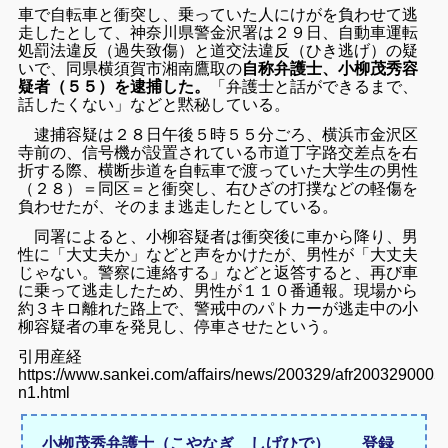
車で自転車と衝突し、乗っていた人にけがを負わせて逃
走したとして、神奈川県警金沢署は２９日、自動車運転
処罰法違反（過失致傷）と道交法違反（ひき逃げ）の疑
いで、同県横須賀市湘南鷹取の
自称弁護士、小柳茂秀容
疑者（５５）を逮捕した。
「弁護士と話ができるまで、
話したくない」などと黙秘している。
逮捕容疑は２８日午後５時５５分ごろ、横浜市金沢区
寺前の、信号機が設置されている市道丁字路交差点を右
折する際、横断歩道を自転車で渡っていた大学生の男性
（２８）＝同区＝と衝突し、右ひざの打撲などの軽傷を
負わせたが、そのまま逃走したとしている。
同署によると、小柳容疑者は衝突後に車から降り、男
性に「大丈夫か」などと声をかけたが、男性が「大丈夫
じゃない。警察に連絡する」などと返答すると、再び車
に乗って逃走したため、男性が１１０番通報。現場から
約３キロ離れた路上で、警戒中のパトカーが逃走中の小
柳容疑者の車を発見し、停車させたという。
引用産経
https://www.sankei.com/affairs/news/200329/afr2003290005
n1.html
小栁茂秀弁護士（こやなぎ しげひで） 登録