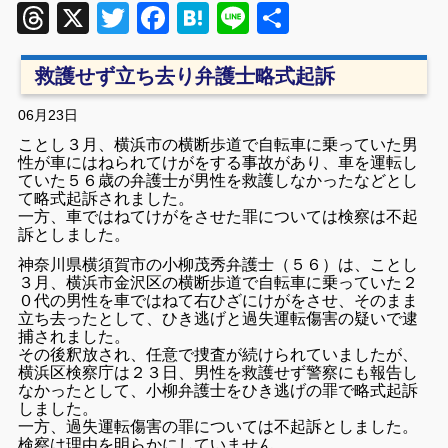
Threads
X
Twitter
Facebook
Hatena
Line
共
有
救護せず立ち去り弁護士略式起訴
06月23日
ことし３月、横浜市の横断歩道で自転車に乗っていた男
性が車にはねられてけがをする事故があり、車を運転し
ていた５６歳の弁護士が男性を救護しなかったなどとし
て略式起訴されました。
一方、車ではねてけがをさせた罪については検察は不起
訴としました。
神奈川県横須賀市の小柳茂秀弁護士（５６）は、ことし
３月、横浜市金沢区の横断歩道で自転車に乗っていた２
０代の男性を車ではねて右ひざにけがをさせ、そのまま
立ち去ったとして、ひき逃げと過失運転傷害の疑いで逮
捕されました。
その後釈放され、任意で捜査が続けられていましたが、
横浜区検察庁は２３日、男性を救護せず警察にも報告し
なかったとして、小柳弁護士をひき逃げの罪で略式起訴
しました。
一方、過失運転傷害の罪については不起訴としました。
検察は理由を明らかにしていません。