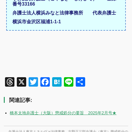
番号33166
弁護士法人横浜みなと法律事務所 代表弁護士
横浜市金沢区福浦1-1-1
Threads
X
Twitter
Facebook
Hatena
Line
共
有
関連記事:
橋本太地弁護士（大阪）懲戒処分の要旨 2025年2月号★
←
弁護士法人東京ミネルヴァ法律事務
吉野正三郎弁護士（東京）懲戒処分の