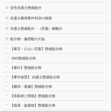
女性弁護士懲戒処分
弁護士横領事件判決の相場
弁護士懲戒処分・（官報）掲載分
処分例：倫理観の欠如
【暴言・心ない言葉】懲戒処分例
SNS懲戒処分例
【暴行】懲戒処分例
【事件放置】 弁護士懲戒処分例
【横領・着服】懲戒処分例
【依頼者と関係】懲戒処分例
【痴漢・盗撮他】懲戒処分例