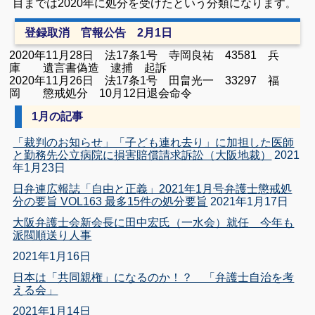
目までは2020年に処分を受けたという分類になります
。
登録取消 官報公告 2月1日
2020年11月28日 法17条1号 寺岡良祐 43581 兵
庫 遺言書偽造 逮捕 起訴
2020年11月26日 法17条1号 田畠光一 33297 福
岡 懲戒処分 10月12日退会命令
1月の記事
「裁判のお知らせ」「子ども連れ去り」に加担した医師
と勤務先公立病院に損害賠償請求訴訟（大阪地裁）
2021
年1月23日
日弁連広報誌「自由と正義」2021年1月号弁護士懲戒処
分の要旨 VOL163 最多15件の処分要旨
2021年1月17日
大阪弁護士会新会長に田中宏氏（一水会）就任 今年も
派閥順送り人事
2021年1月16日
日本は「共同親権」になるのか！？ 「弁護士自治を考
える会」
2021年1月14日