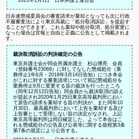
2021年1月1日 日本弁護士連合会
日弁連懲戒委員会の審査請求が棄却となっても次に行政
不服審査法により東京高裁に「処分取消訴訟」を提起す
ることができます。これも棄却や処分取消、処分変更に
なった場合は官報と自由と正義に公告として掲載されま
す。
裁決取消訴訟の判決確定の公告
東京弁護士会が同会所属弁護士 杉山博亮 会員
（登録番号23069）に対してなした懲戒処分（業
務停止1年6月・2018年3月14日告知）につき本会
がこれに対する審査請求について前記懲戒処分を
業務停止9月に変更する旨の裁決を行ったところ
（同年12月12日告知）同会員から裁決取消の訴え
が提起され2020年1月25日東京高等裁判所におい
て原告の請求を棄却する旨の判決が、また同年10
月30日、最高裁判所において上告を棄却する及び
上告審として受理しない旨の決定がなされ、上記
東京高等裁判所は同日確定した、よって本会はこ
れを懲戒処分の公告及び公表等に関する規程第3条
第7条の規定により公告する。