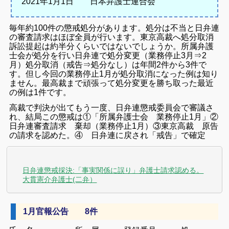
2021年1月1日 日本弁護士連合会
毎年約100件の懲戒処分があります。処分は不当と日弁連
の審査請求はほぼ全員が行います。東京高裁へ処分取消
訴訟提起は約半分くらいではないでしょうか。
所属弁護
士会が処分を行い日弁連で処分変更（業務停止3月⇒2
月）処分取消（戒告⇒処分なし）は年間2件から3件で
す。但し今回の業務停止1月が処分取消になった例は知り
ません。最高裁まで頑張って処分変更を勝ち取った最近
の例は1件です。
高裁で判決が出てもう一度、日弁連懲戒委員会で審議さ
れ、結局この懲戒は①「所属弁護士会 業務停止1月」②
日弁連審査請求 棄却（業務停止1月）③東京高裁 原告
の請求を認めた。④ 日弁連に戻され「戒告」で確定
日弁連懲戒採決:「事実関係に誤り」弁護士請求認める。
大貫憲介弁護士(二弁）
1月官報公告 8件