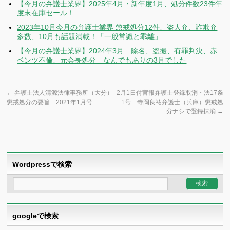
【今月の弁護士業界】2025年4月・新年度1月、処分件数23件年
度末在庫セール！
2023年10月今月の弁護士業界 懲戒処分12件、盗人弁、詐欺弁
多数、10月も話題満載！「一般常識と乖離」
【今月の弁護士業界】2024年3月 除名、盗撮、有罪判決、赤
ベンツ不倫、元会長処分 なんでもありの3月でした
←
弁護士法人清源法律事務所（大分）
2月1日付官報弁護士登録取消・法17条
懲戒処分の要旨 2021年1月号
1号 寺岡良祐弁護士（兵庫）懲戒処
分ナシで登録抹消
→
Wordpressで検索
googleで検索