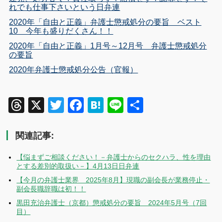
れでも仕事下さいという日弁連
2020年「自由と正義」弁護士懲戒処分の要旨 ベスト
10 今年も盛りだくさん！！
2020年「自由と正義」1月号～12月号 弁護士懲戒処分
の要旨
2020年弁護士懲戒処分公告（官報）
Threads
X
Twitter
Facebook
Hatena
Line
共
有
関連記事:
【悩まずご相談ください！－弁護士からのセクハラ、性を理由
とする差別的取扱い－】4月13日日弁連
【今月の弁護士業界 2025年8月】現職の副会長が業務停止・
副会長職辞職は初！！
黒田充治弁護士（京都）懲戒処分の要旨 2024年5月号（7回
目）