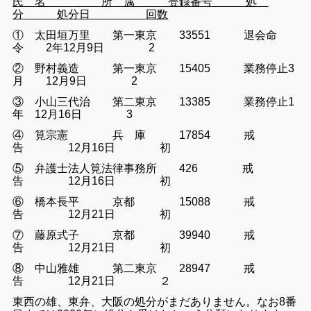
氏 名 所 属 登録番号 処
分 処分日 回数
① 太田垣万里 第一東京 33551 退会命
令 2年12月9日 2
② 野村義造 第一東京 15405 業務停止3
月 12月9日 2
③ 小山三代治 第二東京 13385 業務停止1
年 12月16日 3
④ 筧宗憲 兵 庫 17854 戒
告 12月16日 初
⑤ 弁護士法人筧法律事務所 426 戒
告 12月16日 初
⑥ 橋本長平 京都 15088 戒
告 12月21日 初
⑦ 藤原式子 京都 39940 戒
告 12月21日 初
⑧ 中山雅雄 第二東京 28947 戒
告 12月21日 ２
東西の雄、東弁、大阪の処分がまだありません。なお8番