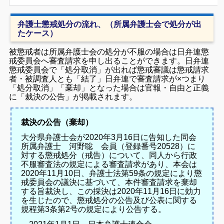
弁護士懲戒処分の流れ、（所属弁護士会で処分が出
たケース）
被懲戒者は所属弁護士会の処分が不服の場合は日弁連懲
戒委員会へ審査請求を申し出ることができます。
日弁連
懲戒委員会で「処分取消」が出れば懲戒審議は懲戒請求
者・被調査人とも「結了」
日弁連で審査請求が×つまり
「処分取消」「棄却」となった場合は官報・自由と正義
に「裁決の公告」が掲載されます。
裁決の公告（棄却）
大分県弁護士会が2020年3月16日に告知した同会
所属弁護士 河野聡 会員（登録番号20528）に
対する懲戒処分（戒告）について、同人から行政
不服審査法の規定による審査請求があり、本会は
2020年11月10日、弁護士法第59条の規定により懲
戒委員会の議決に基づいて、本件審査請求を棄却
する旨裁決し、この採決は2020年11月16日に効力
を生じたので、懲戒処分の公告及び公表に関する
規程第3条第2号の規定により公告する。