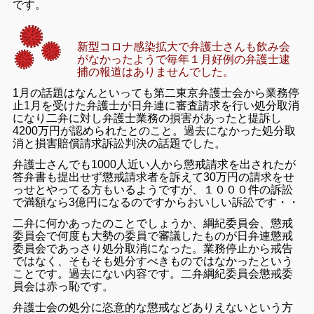
です。
新型コロナ感染拡大で弁護士さんも飲み会
がなかったようで毎年１月好例の弁護士逮
捕の報道はありませんでした。
1月の話題はなんといっても第二東京弁護士会から業務停
止1月を受けた弁護士が日弁連に審査請求を行い処分取消
になり二弁に対し弁護士業務の損害があったと提訴し
4200万円が認められたとのこと。過去になかった処分取
消と損害賠償請求訴訟判決の話題でした。
弁護士さんでも1000人近い人から懲戒請求を出されたが
答弁書も提出せず懲戒請求者を訴えて30万円の請求をせ
っせとやってる方もいるようですが、１０００件の訴訟
で満額なら3億円になるのですからおいしい訴訟です・・
二弁に何かあったのことでしょうか、綱紀委員会、懲戒
委員会で何度も大勢の委員で審議したものが日弁連懲戒
委員会であっさり処分取消になった。業務停止から戒告
ではなく、そもそも処分すべきものではなかったという
ことです。過去にない内容です。二弁綱紀委員会懲戒委
員会は赤っ恥です。
弁護士会の処分に恣意的な懲戒などありえないという方