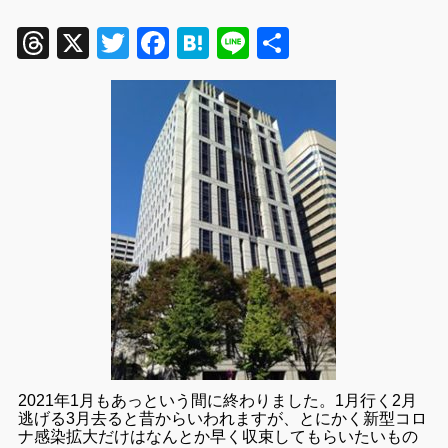
Threads
X
Twitter
Facebook
Hatena
Line
共
有
2021年1月もあっという間に終わりました。1月行く2月
逃げる3月去ると昔からいわれますが、とにかく新型コロ
ナ感染拡大だけはなんとか早く収束してもらいたいもの