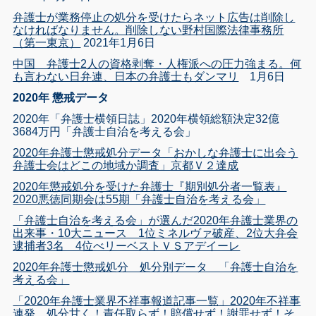
弁護士が業務停止の処分を受けたらネット広告は削除し
なければなりません。削除しない野村国際法律事務所
（第一東京）
2021年1月6日
中国 弁護士2人の資格剥奪・人権派への圧力強まる。何
も言わない日弁連、日本の弁護士もダンマリ
1月6日
2020年 懲戒データ
2020年「弁護士横領日誌」2020年横領総額決定32億
3684万円「弁護士自治を考える会」
2020年弁護士懲戒処分データ「おかしな弁護士に出会う
弁護士会はどこの地域か調査」京都Ｖ２達成
2020年懲戒処分を受けた弁護士『期別処分者一覧表』
2020悪徳同期会は55期「弁護士自治を考える会」
「弁護士自治を考える会」が選んだ2020年弁護士業界の
出来事・10大ニュース 1位ミネルヴァ破産、2位大弁会
逮捕者3名 4位べリーベストＶＳアデイーレ
2020年弁護士懲戒処分 処分別データ 「弁護士自治を
考える会」
「2020年弁護士業界不祥事報道記事一覧」2020年不祥事
連発、処分甘く！責任取らず！賠償せず！謝罪せず！そ