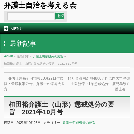
弁護士自治を考える会
MENU
最新記事
HOME
»
最新記事 »
弁護士懲戒処分の要旨
»
植田裕弁護士（山形）懲戒処分の要旨 2021年10月号
←
弁護士懲戒処分情報10月22日付官
預り金流用総額4800万円吉岡大司弁護
報・登録取消公告。弁護士の業界去り
士業務停止1年懲戒処分 鹿児島県弁
方
護士会
→
植田裕弁護士（山形）懲戒処分の要
旨 2021年10月号
投稿日 : 2021年10月26日 | カテゴリー :
弁護士懲戒処分の要旨