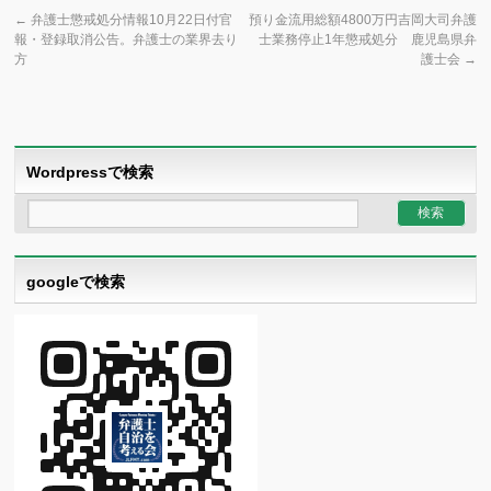
←
弁護士懲戒処分情報10月22日付官
預り金流用総額4800万円吉岡大司弁護
報・登録取消公告。弁護士の業界去り
士業務停止1年懲戒処分 鹿児島県弁
方
護士会
→
Wordpressで検索
googleで検索