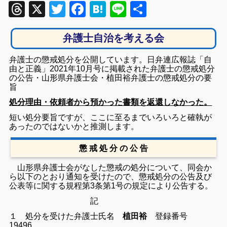
Threads
X
Twitter
Facebook
Hatena
Line
共
有
弁護士自治を考える会
弁護士の懲戒処分を公開しています。日弁連広報誌「自
由と正義」2021年10月号に掲載された弁護士の懲戒処分
の公告・山形県弁護士会・植田裕弁護士の懲戒処分の要
旨
処分理由・依頼者から預かった書類を返還しなかった。
短い処分要旨ですが、ここに至るまでいろいろと確執が
あったのではないかと推測します。
懲 戒 処 分 の 公 告
山形県弁護士会がなした懲戒の処分について、同会か
ら以下のとおり通知を受けたので、懲戒処分の公告及び
公表等に関する規程第3条第1号の規定により公告する。
記
１ 処分を受けた弁護士
氏名
植田裕
登録番号
19496