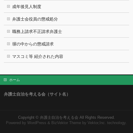
成年後見人制度
弁護士会役員の懲戒処分
職務上請求不正請求弁護士
塀の中からの懲戒請求
マスコミ等 紹介された内容
ホーム
弁護士自治を考える会（サイト名）
Copyright ©
弁護士自治を考える会
All Rights Reserved.
Powered by
WordPress
&
BizVektor Theme
by Vektor,Inc. technology.