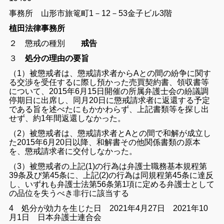
事務所 山形市旅篭町1－12－53金子ビル3階
植田法律事務所
２ 懲戒の種別
戒告
３
処分の理由の要旨
（1）被懲戒者は、懲戒請求者からAとの間の紛争に関す
る交渉を受任するに際し預かった売買契約書、領収書等
について、2015年6月15日開催の所属弁護士会の紛議調
停期日に出席し、同月20日に懲戒請求者に返還する予定
である旨を述べたにもかかわらず、上記書類等を探し出
せず、約1年間返還しなかった。
（2）被懲戒者は、懲戒請求者とAとの間で和解が成立し
た2015年6月20日以降、和解書その他関係書類の原本
を、懲戒請求者に交付しなかった。
（3）被懲戒者の上記(1)の行為は弁護士職務基本規程第
39条及び第45条に、上記(2)の行為は同規程第45条に達反
し、いずれも弁護士法第56条第1項に定める弁護士として
の品位を失うべき非行に該当する
4 処分が効力を生じた日 2021年4月27日 2021年10
月1日 日本弁護士連合会