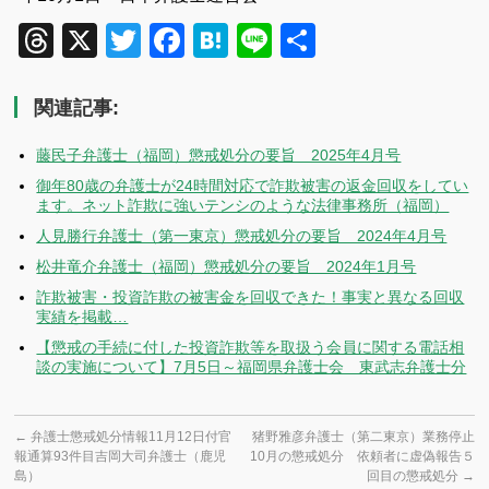
Threads
X
Twitter
Facebook
Hatena
Line
共
有
関連記事:
藤民子弁護士（福岡）懲戒処分の要旨 2025年4月号
御年80歳の弁護士が24時間対応で詐欺被害の返金回収をしてい
ます。ネット詐欺に強いテンシのような法律事務所（福岡）
人見勝行弁護士（第一東京）懲戒処分の要旨 2024年4月号
松井竜介弁護士（福岡）懲戒処分の要旨 2024年1月号
詐欺被害・投資詐欺の被害金を回収できた！事実と異なる回収
実績を掲載…
【懲戒の手続に付した投資詐欺等を取扱う会員に関する電話相
談の実施について】7月5日～福岡県弁護士会 東武志弁護士分
←
弁護士懲戒処分情報11月12日付官
猪野雅彦弁護士（第二東京）業務停止
報通算93件目吉岡大司弁護士（鹿児
10月の懲戒処分 依頼者に虚偽報告５
島）
回目の懲戒処分
→