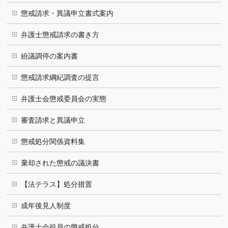
懲戒請求・異議申立書式案内
弁護士懲戒請求の書き方
紛議調停の案内書
懲戒請求綱紀調査の提言
弁護士会懲戒委員会の実態
審査請求と異議申立
懲戒処分関係資料集
棄却された懲戒の議決書
【法テラス】処分措置
成年後見人制度
弁護士会役員の懲戒処分