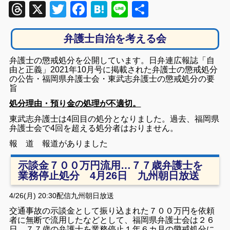
Threads
X
Twitter
Facebook
Hatena
Line
共
有
弁護士自治を考える会
弁護士の懲戒処分を公開しています。日弁連広報誌「自
由と正義」2021年10月号に掲載された弁護士の懲戒処分
の公告・福岡県弁護士会・東武志弁護士の懲戒処分の要
旨
処分理由・預り金の処理が不適切。
東武志弁護士は4回目の処分となりました。過去、
福岡県
弁護士会で4回を超える
処分者はおりません。
報 道 報道がありました
示談金７００万円流用…７７歳弁護士を
業務停止処分 4月26日 九州朝日放送
4/26(月) 20:30
配信九州朝日放送
交通事故の示談金として振り込まれた７００万円を依頼
者に無断で流用したなどとして、福岡県弁護士会は２６
日、７７歳の弁護士を業務停止１年６カ月の懲戒処分に