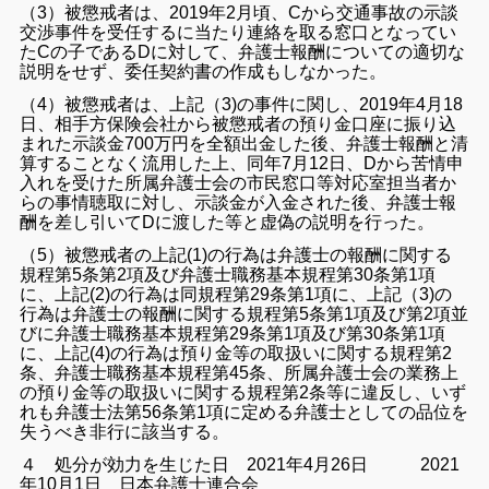
（3）被懲戒者は、2019年2月頃、Cから交通事故の示談
交渉事件を受任するに当たり連絡を取る窓口となってい
たCの子であるDに対して、弁護士報酬についての適切な
説明をせず、委任契約書の作成もしなかった。
（4）被懲戒者は、上記（3)の事件に関し、2019年4月18
日、相手方保険会社から被懲戒者の預り金口座に振り込
まれた示談金700万円を全額出金した後、弁護士報酬と清
算することなく流用した上、同年7月12日、Dから苦情申
入れを受けた所属弁護士会の市民窓口等対応室担当者か
らの事情聴取に対し、示談金が入金された後、弁護士報
酬を差し引いてDに渡した等と虚偽の説明を行った。
（5）被懲戒者の上記(1)の行為は弁護士の報酬に関する
規程第5条第2項及び弁護士職務基本規程第30条第1項
に、上記(2)の行為は同規程第29条第1項に、上記（3)の
行為は弁護士の報酬に関する規程第5条第1項及び第2項並
びに弁護士職務基本規程第29条第1項及び第30条第1項
に、上記(4)の行為は預り金等の取扱いに関する規程第2
条、弁護士職務基本規程第45条、所属弁護士会の業務上
の預り金等の取扱いに関する規程第2条等に違反し、いず
れも弁護士法第56条第1項に定める弁護士としての品位を
失うべき非行に該当する。
４ 処分が効力を生じた日 2021年4月26日 2021
年10月1日 日本弁護士連合会