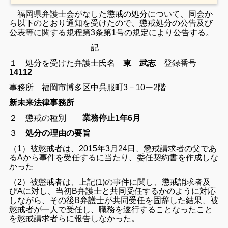
福岡県弁護士会がなした懲戒の処分について、同会か
ら以下のとおり通知を受けたので、懲戒処分の公告及び
公表等に関する規程第3条第1号の規定により公告する。
記
１ 処分を受けた弁護士
氏名
東 武志
登録番号
14112
事務所 福岡市博多区中呉服町3－10ー2階
新未来法律事務所
２ 懲戒の種別
業務停止1年6月
３
処分の理由の要旨
（1）被懲戒者は、2015年3月24日、懲戒請求者の父であ
るAから事件を受任するに当たり、委任契約書を作成しな
かった
（2）被懲戒者は、上記(1)の事件に関し、懲戒誚求者及
びAに対し、当初B弁護士と共同受任するかのように対応
しながら、その後B弁護士が共同受任を固辞した結果、被
懲戒者が一人で受任し、職務を遂行することなったこと
を懲戒請求者らに報告しなかった。