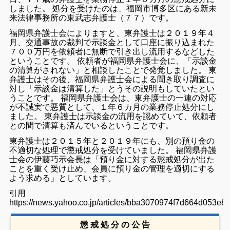
しました。 処分を受けたのは、福岡市博多区にある新未
来法律事務所の東武志弁護士（７７）です。
福岡県弁護士会によりますと、東弁護士は２０１９年４
月、交通事故の裁判で示談金として口座に振り込まれた
７００万円を依頼者に無断で引き出し流用するなどした
ということです。 依頼者が福岡県弁護士会に、「示談金
の清算がされない」と相談したことで発覚しました。 東
弁護士はその後、福岡県弁護士会による聞き取り調査に
対し「示談金は清算した」とうその説明もしていたとい
うことです。 福岡県弁護士会は、東弁護士の一連の対応
が不誠実で悪質として、１年６カ月の業務停止処分にし
ました。 東弁護士は示談金の流用を認めていて、依頼者
との間で清算も済んでいるということです。
東弁護士は２０１５年と２０１９年にも、別の預り金の
不適切な処理で懲戒処分を受けていました。 福岡県弁護
士会の伊藤巧示会長は「預り金に対する懲戒処分が出た
ことを重く受け止め、会員に預り金の管理を適切にする
よう求める」としています。
引用
https://news.yahoo.co.jp/articles/bba3070974f7d664d053
懲 戒 処 分 の 公 告