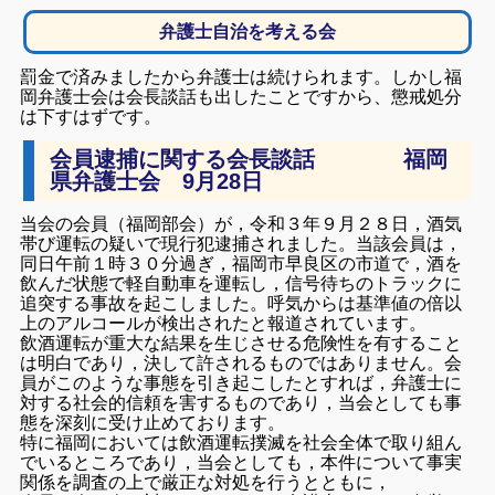
弁護士自治を考える会
罰金で済みましたから弁護士は続けられます。しかし福
岡弁護士会は会長談話も出したことですから、懲戒処分
は下すはずです。
会員逮捕に関する会長談話 福岡
県弁護士会 9月28日
当会の会員（福岡部会）が，令和３年９月２８日，酒気
帯び運転の疑いで現行犯逮捕されました。当該会員は，
同日午前１時３０分過ぎ，福岡市早良区の市道で，酒を
飲んだ状態で軽自動車を運転し，信号待ちのトラックに
追突する事故を起こしました。呼気からは基準値の倍以
上のアルコールが検出されたと報道されています。
飲酒運転が重大な結果を生じさせる危険性を有すること
は明白であり，決して許されるものではありません。会
員がこのような事態を引き起こしたとすれば，弁護士に
対する社会的信頼を害するものであり，当会としても事
態を深刻に受け止めております。
特に福岡においては飲酒運転撲滅を社会全体で取り組ん
でいるところであり，当会としても，本件について事実
関係を調査の上で厳正な対処を行うとともに，