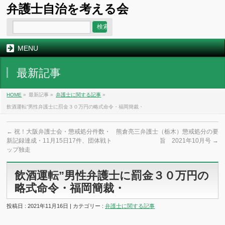
弁護士自治を考える会
MENU
最新記事
HOME
»
最新記事 »
弁護士に関する記事
»
飲酒運転”男性弁護士に罰金３０万円の略式命令・福岡簡裁・
←
祝！大阪弁護士会・懲戒処分件数・
熊倉亮三弁護士（栃木）懲戒処分の要
新記録達成・11月15日17件、団体戦ト
旨 2021年10月号
→
ップ独走
飲酒運転”男性弁護士に罰金３０万円の
略式命令・福岡簡裁・
投稿日 : 2021年11月16日 | カテゴリー :
弁護士に関する記事