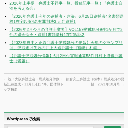
2026年上半期 弁護士不祥事一覧、投稿記事一覧！『弁護士自
治を考える会』
『2026年弁護士今年の逮捕者・判決』6月25日逮捕者4名書類送
検1在宅起訴4名有罪判決3.元弁逮捕1
【2026年2月今月の弁護士業界】VOL159懲戒処分9件1か月で3
件の退会命令・逮捕1書類送検1在宅起訴2
【2023年自由と正義弁護士懲戒処分の要旨】今年のグランプリ
は、懲戒逃げ失敗の井上大造弁護士（宮崎）札幌…
【弁護士懲戒処分情報】6月2日付官報通算58件目村上勝也弁護
士（愛媛）
←
祝！大阪弁護士会・懲戒処分件数・
熊倉亮三弁護士（栃木）懲戒処分の要
新記録達成・11月15日17件、団体戦ト
旨 2021年10月号
→
ップ独走
Wordpressで検索