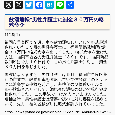
Threads
X
Twitter
Facebook
Hatena
Line
共
有
飲酒運転”男性弁護士に罰金３０万円の略
式命令
11/15(月)
福岡市早良区で９月、車を飲酒運転したとして略式起訴
されていた３９歳の男性弁護士に、福岡簡易裁判所は罰
金３０万円の略式命令を出しました。 略式命令を受けた
のは、福岡市西区の男性弁護士（３９）です。 福岡簡易
裁判所は今月１０日付で、この男性弁護士に対し、罰金
３０万円を命じました。
警察によりますと、男性弁護士は９月、福岡市早良区荒
江の市道で、軽乗用車を運転していて信号待ちのトラッ
クに追突する事故を起こし、基準値の３倍近いアルコー
ルが検出されたとして、酒気帯び運転の疑いで現行犯逮
捕されました。 この事故で、けが人はいませんでした。
逮捕当時、男性弁護士は警察の調べに対し容疑を認めて
いて、先月、福岡区検察庁に略式起訴されていました。
https://news.yahoo.co.jp/articles/bd9055ce9de14b80826b564f062