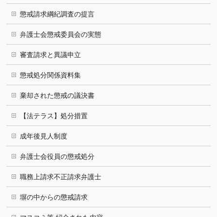
懲戒請求綱紀調査の提言
弁護士会懲戒委員会の実態
審査請求と異議申立
懲戒処分関係資料集
棄却された懲戒の議決書
【法テラス】処分措置
成年後見人制度
弁護士会役員の懲戒処分
職務上請求不正請求弁護士
塀の中からの懲戒請求