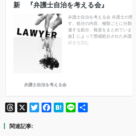
Threads
X
Twitter
Facebook
Hatena
Line
共
有
関連記事: