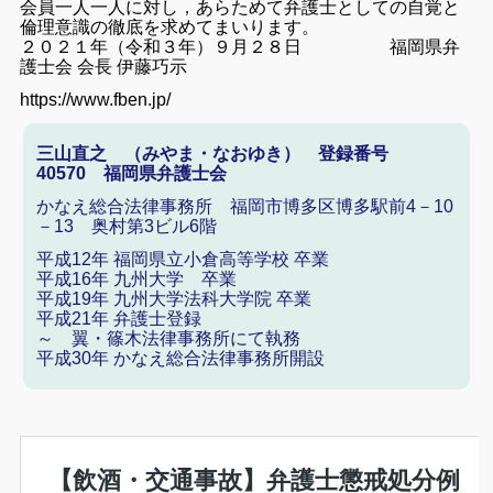
会員一人一人に対し，あらためて弁護士としての自覚と
倫理意識の徹底を求めてまいります。
２０２１年（令和３年）９月２８日 福岡県弁
護士会 会長 伊藤巧示
https://www.fben.jp/
三山直之 （みやま・なおゆき） 登録番号
40570 福岡県弁護士会
かなえ総合法律事務所 福岡市博多区博多駅前4－10
－13 奥村第3ビル6階
平成12年 福岡県立小倉高等学校 卒業
平成16年 九州大学 卒業
平成19年 九州大学法科大学院 卒業
平成21年 弁護士登録
～ 翼・篠木法律事務所にて執務
平成30年 かなえ総合法律事務所開設