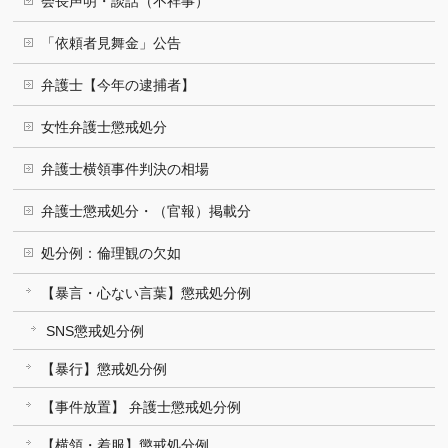
会長声明・談話（不祥事）
「依頼者見舞金」公告
弁護士【今年の逮捕者】
女性弁護士懲戒処分
弁護士横領事件判決の相場
弁護士懲戒処分・（官報）掲載分
処分例：倫理観の欠如
【暴言・心ない言葉】懲戒処分例
SNS懲戒処分例
【暴行】懲戒処分例
【事件放置】 弁護士懲戒処分例
【横領・着服】懲戒処分例