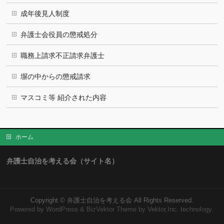
成年後見人制度
弁護士会役員の懲戒処分
職務上請求不正請求弁護士
塀の中からの懲戒請求
マスコミ等 紹介された内容
ホーム
弁護士自治を考える会（サイト名）
Copyright ©
弁護士自治を考える会
All Rights Reserved.
Powered by
WordPress
&
BizVektor Theme
by Vektor,Inc. technology.