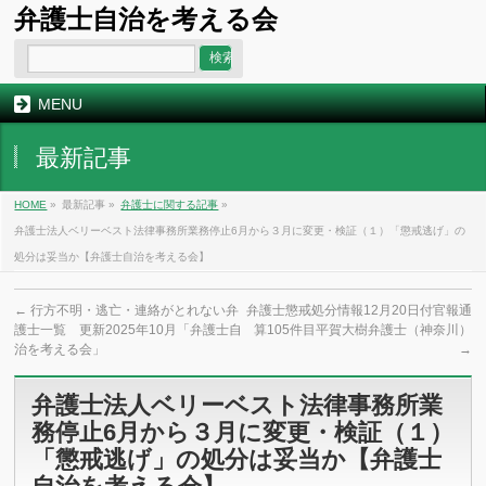
弁護士自治を考える会
MENU
最新記事
HOME
»
最新記事 »
弁護士に関する記事
»
弁護士法人ベリーベスト法律事務所業務停止6月から３月に変更・検証（１）「懲戒逃げ」の
処分は妥当か【弁護士自治を考える会】
←
行方不明・逃亡・連絡がとれない弁
弁護士懲戒処分情報12月20日付官報通
護士一覧 更新2025年10月「弁護士自
算105件目平賀大樹弁護士（神奈川）
治を考える会」
→
弁護士法人ベリーベスト法律事務所業
務停止6月から３月に変更・検証（１）
「懲戒逃げ」の処分は妥当か【弁護士