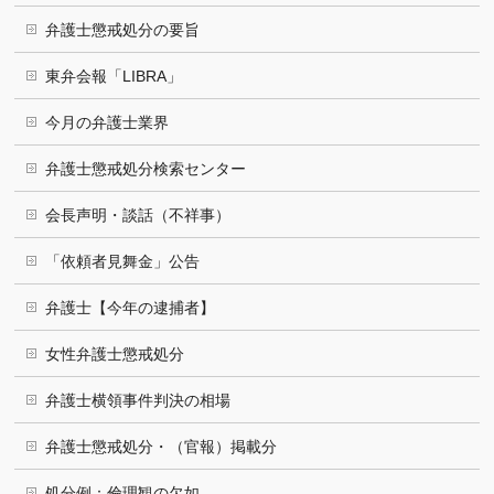
弁護士懲戒処分の要旨
東弁会報「LIBRA」
今月の弁護士業界
弁護士懲戒処分検索センター
会長声明・談話（不祥事）
「依頼者見舞金」公告
弁護士【今年の逮捕者】
女性弁護士懲戒処分
弁護士横領事件判決の相場
弁護士懲戒処分・（官報）掲載分
処分例：倫理観の欠如