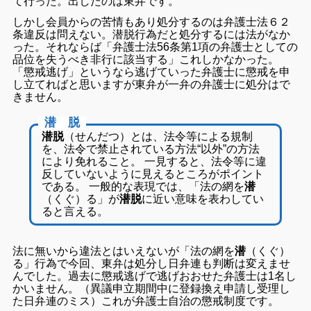
て行った。出したのは東弁です。
しかし会員からの苦情もあり処分するのは弁護士法６２
条違反は問えない。潜脱行為だと処分するには法がなか
った。それならば「弁護士法56条第1項の弁護士としての
品位を失うべき非行に該当する」これしかなかった。
「懲戒逃げ」というなら逃げていった弁護士に懲戒を申
し立てればと思いますが東弁が一弁の弁護士に処分はで
きません。
潜 脱
潜脱
（せんだつ）とは、法令等による規制
を、法令で禁止されている方法“以外”の方法
により免れること。 一見すると、法令等に違
反していないように見えるところがポイント
である。 一般的な表現では、「法の網を
潜
（くぐ）る」が
潜脱
に近い意味を表わしてい
ると言える。
法に無いから違法とはいえないが
「法の網を
潜
（くぐ）
る」行為で今回、東弁は処分し日弁連も判断は変えませ
んでした。過去に懲戒逃げで逃げおおせた弁護士は1名し
かいません。（異議申立期間中に登録換え申請し受理し
た日弁連のミス）
これが弁護士自治の懲戒制度です。