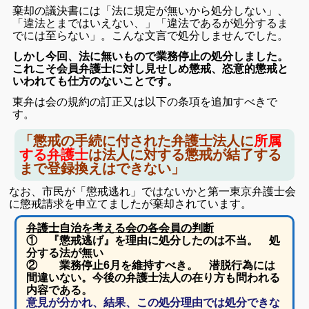
棄却の議決書には「法に規定が無いから処分しない」、
「違法とまではいえない、」「違法であるが処分するま
でには至らない」。こんな文言で処分しませんでした。
しかし今回、法に無いもので業務停止の処分しました。
これこそ会員弁護士に対し見せしめ懲戒、恣意的懲戒と
いわれても仕方のないことです。
東弁は会の規約の訂正又は以下の条項を追加すべきで
す。
「懲戒の手続に付された弁護士法人に
所属
する弁護士
は法人に対する懲戒が結了する
まで登録換えはできない」
なお、市民が「懲戒逃れ」ではないかと第一東京弁護士会
に懲戒請求を申立てましたが棄却されています。
弁護士自治を考える会の各会員の判断
① 『懲戒逃げ』を理由に処分したのは不当。 処
分する法が無い
② 業務停止6月を維持すべき。 潜脱行為には
間違いない。今後の弁護士法人の在り方も問われる
内容である。
意見が分かれ、結果、この処分理由では処分できな