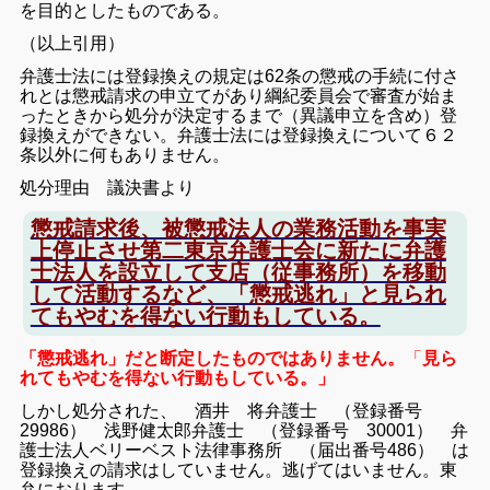
を目的としたものである。
（以上引用）
弁護士法には登録換えの規定は62条の懲戒の手続に付さ
れとは懲戒請求の申立てがあり綱紀委員会で審査が始ま
ったときから処分が決定するまで（異議申立を含め）登
録換えができない。弁護士法には登録換えについて６２
条以外に何もありません。
処分理由 議決書より
懲戒請求後、被懲戒法人の業務活動を事実
上停止させ第二東京弁護士会に新たに弁護
士法人を設立して支店（従事務所）を移動
して活動するなど、「懲戒逃れ」と見られ
てもやむを得ない行動もしている。
「懲戒逃れ」だと断定したものではありません。
「
見ら
れてもやむを得ない行動もしている。」
しかし処分された、 酒井 将弁護士 （登録番号
29986）
浅野健太郎弁護士 （登録番号 30001）
弁
護士法人ベリーベスト法律事務所 （届出番号486）
は
登録換えの請求はしていません。逃げてはいません。東
弁におります。