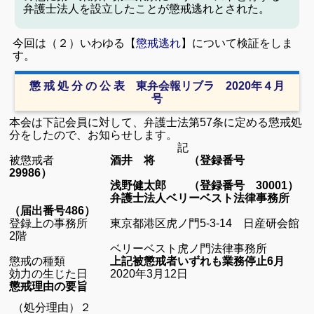
弁護士法人を設立したことが懲戒逃れとされた。
今回は（２）いわゆる【
懲戒逃れ
】について検証をしま
す。
懲 戒 処 分 の 公 表 東弁会報リブラ 2020年４月
号
本会は下記会員に対して、弁護士法第57条に定める懲戒処
分をしたので、お知らせします。
記
被懲戒者
酒井 将 （登録番号
29986）
浅野健太郎 （登録番号 30001）
弁護士法人ベリーベスト法律事務所
（届出番号486）
登録上の事務所 東京都港区虎ノ門5-3-14 日産研会館
2階
ベリーベスト虎ノ門法律事務所
懲戒の種類
上記被懲戒者いずれも業務停止6月
効力の生じた日 2020年3月12日
懲戒理由の要旨
（処分理由）
２