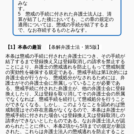
みな
す
5 懲戒の手続に付された弁護士法人は、清
算が結了した後においても、この章の規定の
適用については、懲戒の手続が結了するま
で、なお存続するものとみなす。
【1】本条の趣旨
【条解弁護士法・第5版】
本条は懲戒の手続に付された弁護士につき、その手続が
結了するまで登録換え又は登録取消しの請求を禁止する
ことにより、弁護士の懲戒逃れを防止しもって懲戒制度
の実効性を確保する規定である。懲戒手続は第1次的には
弁護士会が行うから、懲戒処分がなされるためには、弁
護士がその弁護士会に所属しっていることが必要であ
る、懲戒手続に付された弁護士が、他の弁護士会に登録
換えしたり、又は登録を取り消してその弁護士会の所属
でなくなれば、懲戒手続を続行して懲戒処分を行うこと
ができなくなる。しかし、このようなことを認めれば懲
戒制度はその存在意義がなくなるので、本条は弁護士が
懲戒手続に付された場合いは登録換え又は登録取消しの
請求ができないとしたものである。
なお弁護士法人が認
められたことに伴い、本条2項から5項までの規定が新設
された、これらは弁護士法人の懲戒逃れを防止すること