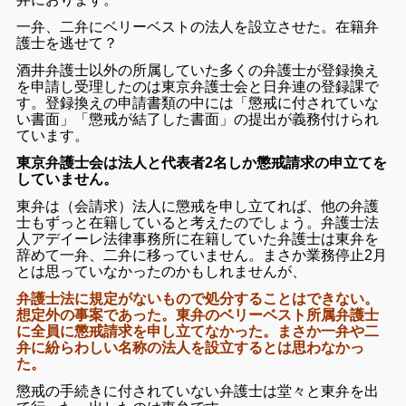
一弁、二弁にベリーベストの法人を設立させた。在籍弁
護士を逃せて？
酒井弁護士以外の所属していた多くの弁護士が登録換え
を申請し受理したのは東京弁護士会と日弁連の登録課で
す。登録換えの申請書類の中には「懲戒に付されていな
い書面」「懲戒が結了した書面」の提出が義務付けられ
ています。
東京弁護士会は法人と代表者2名しか懲戒請求の申立てを
していません。
東弁は（会請求）法人に懲戒を申し立てれば、他の弁護
士もずっと在籍していると考えたのでしょう。弁護士法
人アデイーレ法律事務所に在籍していた弁護士は東弁を
辞めて一弁、二弁に移っていません。まさか業務停止2月
とは思っていなかったのかもしれませんが、
弁護士法に規定がないもので処分することはできない。
想定外の事案であった。東弁のベリーベスト所属弁護士
に全員に懲戒請求を申し立てなかった。まさか一弁や二
弁に紛らわしい名称の法人を設立するとは思わなかっ
た。
懲戒の手続きに付されていない弁護士は堂々と東弁を出