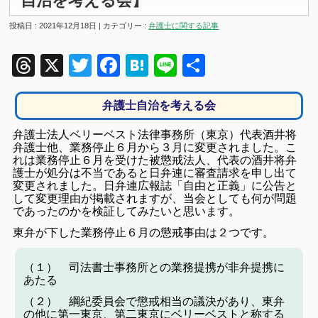
自治を考える会】
投稿日 : 2021年12月18日 | カテゴリー :
弁護士に関する記事
Threads
X
Twitter
Facebook
Hatena
Line
共
有
弁護士自治を考える会
弁護士法人ベリーベスト法律事務所（東京）代表酒井将
弁護士他、業務停止６月から３月に変更されました。こ
れは業務停止６月を受けた被懲戒法人、代表の酒井将弁
護士が処分は不当であると日弁連に審査請求を申し出て
変更されました。日弁連広報誌「自由と正義」に公告と
して変更理由が掲載されますが、当会としても何が問題
であったのかを検証してみたいと思います。
東弁が下した業務停止６月の懲戒事由は２つです。
（１） 司法書士事務所との業務提携が非弁提携に
あたる
（２） 綱紀委員会で懲戒相当の議決があり、東弁
の他に第一東京、第二東京にベリーベストと称する