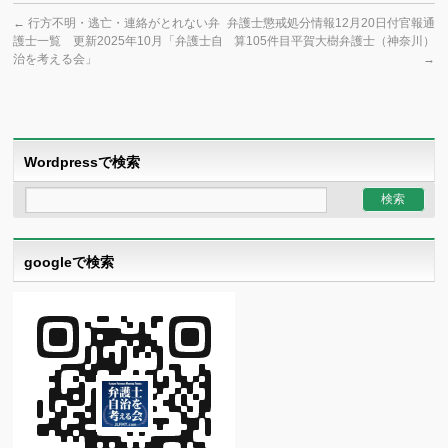
←
行方不明・逃亡・連絡がとれない弁
弁護士懲戒処分情報12月20日付官報通
護士一覧 更新2025年10月「弁護士自
算105件目平賀大樹弁護士（神奈川）
治を考える会」
→
Wordpressで検索
googleで検索