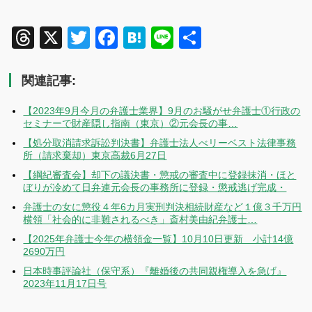
Threads
X
Twitter
Facebook
Hatena
Line
共
有
関連記事:
【2023年9月今月の弁護士業界】9月のお騒がせ弁護士①行政の
セミナーで財産隠し指南（東京）②元会長の事…
【処分取消請求訴訟判決書】弁護士法人べリーベスト法律事務
所（請求棄却）東京高裁6月27日
【綱紀審査会】却下の議決書・懲戒の審査中に登録抹消・ほと
ぼりが冷めて日弁連元会長の事務所に登録・懲戒逃げ完成・
弁護士の女に懲役４年6カ月実刑判決相続財産など１億３千万円
横領「社会的に非難されるべき」斎村美由紀弁護士…
【2025年弁護士今年の横領金一覧】10月10日更新 小計14億
2690万円
日本時事評論社（保守系）『離婚後の共同親権導入を急げ』
2023年11月17日号