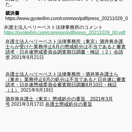
た。
裁決書
https://www.gyotei6m.com/common/pdf/press_20211029_01.
弁護士法人ベリーベスト法律事務所のコメント
https://
gyotei6m.com/common/pdf/pre
ss_20211029_00.pdf
弁護士法人べリーベスト法律事務所（東京）酒井将弁護
士らが受けた業務停止6月の懲戒処分は不当であると審査
請求・日弁連懲戒委員会調査期日調書・検証（２）会請
求
2021年9月21日
弁護士法人べリーベスト法律事務所・酒井将弁護士ら
（東弁）業務停止6月の処分は不当であると日弁連に審査
請求・日弁連懲戒委員会審査期日調書8月10日・検証
（１）
2021年9月19日
酒井将弁護士（東京）懲戒処分の要旨 2021年3月
号
2021年3月17日
弁護士懲戒処分の要旨