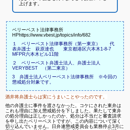
上げます。
ベリーベスト法律事務所
HPhttps://www.vbest.jp/topics/info/682
１ ベリーベスト法律事務所（第一東京） 代
表弁護士 萩原達也 東京都港区六本木1-8-7
MFPR六本木ビル11階
２ ベリーベスト弁護士法人、弁護士法人
VERYBEST
（第二東京）
3 弁護士法人ベリーベスト法律事務所 ※今回の
懲戒処分対象です。
酒井将弁護士らは実にうまいことやったのです。
他の弁護士に事件を渡さなかった。
コケにされた東弁は
これも理由に加え懲戒処分を下しました。
果たして東弁
の処分理由は正しかったのか、処分は不当だと審査請求
を申し出たベリーベストですが、この内容について深く
切り込んでいません。
日弁連懲戒委員会も業務停止3月に