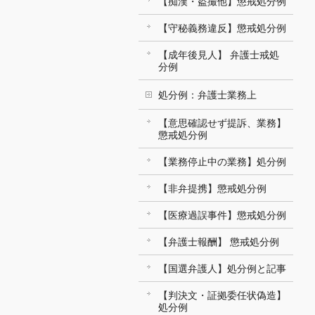
【痴漢・盗撮他】懲戒処分例
【守秘義務違反】懲戒処分例
【成年後見人】 弁護士戒処
分例
処分例：弁護士業務上
【意思確認せず提訴、業務】
懲戒処分例
【業務停止中の業務】処分例
【非弁提携】懲戒処分例
【医療過誤事件】懲戒処分例
【弁護士報酬】 懲戒処分例
【国選弁護人】処分例と記事
【判決文・証拠委任状偽造】
処分例