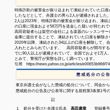
特殊詐欺の被害金が振り込まれて凍結されていた口座
したなどとして、弁護士の男ら2人が逮捕されました
2人は2023年、特殊詐欺の被害金が振り込まれ、凍
の口座に現金およそ58万円を送金した疑いが持たれ
高田容疑者らは架空の会社による楽器のレッスンサー
金庫に提出することで、凍結されていた口座を解除さ
2020年以降、凍結された34以上の口座を解除して、
入れたとみられています。 高田容疑者らが関与する
でに90人以上が逮捕されていて、全国でおよそ1万人
とみて、警視庁が実態を詳しく調べています。
引用 https://news.yahoo.co.jp/articles/e00653b966f
懲 戒 処 分 の 公 告
東京弁護士会がなした懲戒の処分について、同会から
懲戒処分の公告及び公表等に関する規程第3条第1号
記
１ 処分を受けた弁護士氏名
高田康章
登録番号