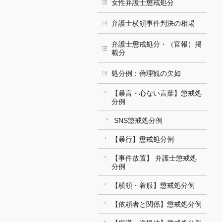
女性弁護士懲戒処分
弁護士横領事件判決の相場
弁護士懲戒処分・（官報）掲
載分
処分例：倫理観の欠如
【暴言・心ない言葉】懲戒処
分例
SNS懲戒処分例
【暴行】懲戒処分例
【事件放置】 弁護士懲戒処
分例
【横領・着服】懲戒処分例
【依頼者と関係】懲戒処分例