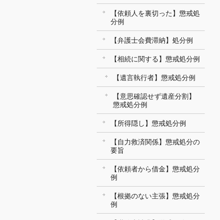
【依頼人を裏切った】懲戒処
分例
【弁護士会費滞納】処分例
【相続に関する】懲戒処分例
【遺言執行者】懲戒処分例
【意思確認せず遺産分割】
懲戒処分例
【所得隠し】懲戒処分例
【自力救済関係】懲戒処分の
要旨
【依頼者から借金】懲戒処分
例
【根拠のない主張】懲戒処分
例