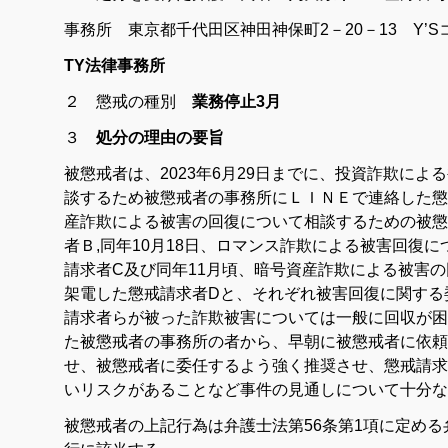
事務所 東京都千代田区神田神保町2－20－13 Y’S
TY法律事務所
２ 懲戒の種別
業務停止3月
３
処分の理由の要旨
被懲戒者は、2023年6月29日までに、投資詐欺に
談するため被懲戒者の事務所にＬＩＮＥで連絡した懲
産詐欺による被害の回復について相談するための被懲
者Ｂ,同年10月18日、ロマンス詐欺による被害回復
請求者C及び同年11月頃、暗号資産詐欺による被害
架電した懲戒請求者Dと、それぞれ被害回復に関する
請求者らが被った詐欺被害については一般に回収が困
た被懲戒者の事務所の者から、早朝に被懲戒者に依頼
せ、被懲戒者に委任するよう強く推奨させ、懲戒請求
いリスクがあることなど事件の見通しについて十分な
被懲戒者の上記行為は弁護士法第56条第1項に定め