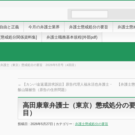
自由と正義
今月の弁護士業界
弁護士懲戒処分の要旨
弁護士懲
[懲戒処分関係資料集]
弁護士職務基本規程(外部pdf)
弁護士（東京）懲戒処分の要旨 2026年5月号（4回目）
←
【カンパ金返還請求訴訟】原告代理人福永活也弁護士・
【弁護士懲
飯山陽被告（原告の住所問題）
高田康章弁護士（東京）懲戒処分の要旨
目）
投稿日 : 2026年5月27日 | カテゴリー :
弁護士懲戒処分の要旨