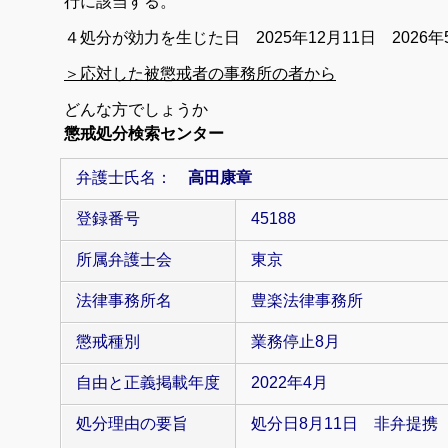
行に該当する。
４処分が効力を生じた日 2025年12月11日 2026
＞応対した被懲戒者の事務所の者から
どんな方でしょうか
懲戒処分検索センター
弁護士氏名：
高田康章
登録番号
45188
所属弁護士会
東京
法律事務所名
豊楽法律事務所
懲戒種別
業務停止8月
自由と正義掲載年度
2022年4月
処分理由の要旨
処分日8月11日 非弁提