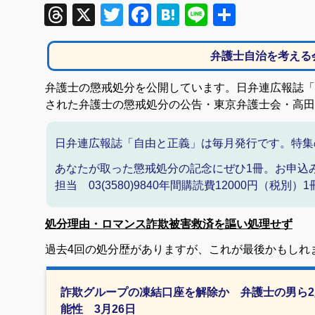
Threads
X
Twitter
Facebook
Hatena
Line
共
有
弁護士自治を考える
弁護士の懲戒処分を公開しています。日弁連広報誌「自
された弁護士の懲戒処分の公告・東京弁護士会・高田
日弁連広報誌「自由と正義」は毎月発行です。特集
あなたが取った懲戒処分の記念にぜひ1冊。お申込
担当 03(3580)9840年間購読費12000円（税別
処分理由・ロマンス詐欺被害救済を謳い処理せず
過去4回の処分歴がありますが、これが最後かもしれま
詐欺グループの凍結口座を解除か 弁護士の男ら2
能性 3月26日