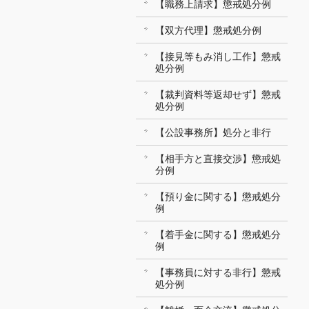
【職務上請求】懲戒処分例
【双方代理】懲戒処分例
【接見等もみ消し工作】懲戒
処分例
【裁判資料等返却せず】懲戒
処分例
【公設事務所】処分と非行
【相手方と直接交渉】懲戒処
分例
【預り金に関する】懲戒処分
例
【着手金に関する】懲戒処分
例
【事務員に対する非行】懲戒
処分例