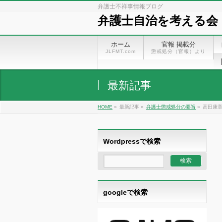
弁護士不祥事情報ブログ
弁護士自治を考える会
ホーム
官報 掲載分
JLFMT.com
懲戒処分（官報）より
最新記事
HOME
»
最新記事 »
弁護士懲戒処分の要旨
»
高田康章
Wordpressで検索
googleで検索