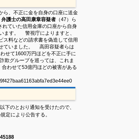
から、不正に金を自身の口座に送金
。
弁護士の高田康章容疑者
（47）ら
結されていた信用金庫の口座から自身
ています。 警視庁によりますと、
ビス料などの請求書を偽造して信用
せていました。 高田容疑者らは
合わせて1600万円ほどを不正に手に
詐欺グループを巡っては、これま
、合わせて53億円ほどの被害がある
749f427baa61163abfa7ed3e44ee0
以下のとおり通知を受けたので、
の規定により公告する。
45188