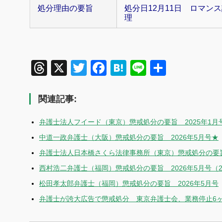
処分理由の要旨
処分日12月11日 ロマン
理
Threads
X
Twitter
Facebook
Hatena
Line
共
有
関連記事:
弁護士法人フイード（東京）懲戒処分の要旨 2025年1月
中道一政弁護士（大阪）懲戒処分の要旨 2026年5月号★
弁護士法人日本橋さくら法律事務所（東京）懲戒処分の要旨 
西村浩二弁護士（福岡）懲戒処分の要旨 2026年5月号（
松田孝太郎弁護士（福岡）懲戒処分の要旨 2026年5月号
弁護士が誇大広告で懲戒処分 東京弁護士会、業務停止6ヶ