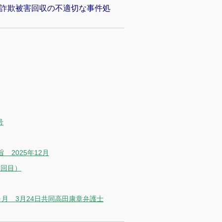
ス詐欺被害回収の不適切な事件処
号
2025年12月
2回目）
月 3月24日共同高田康章弁護士