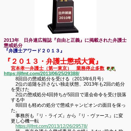
2013
年 日弁連広報誌『自由と正義』に掲載された弁護士
懲戒処分
『弁護士アワード２０１３』
『２０１３・弁護士懲戒
大賞』
宮本孝一弁護士（第一東京） 業務停止多数
https://jlfmt.com/2013/06/25/29388/
8
回目の懲戒処分を受ける（
2013
年
6
月号）
2
位の追随を許さない独走状態、
2013
年も
2
回の処分
を受けた
2
位の懲戒処分
4
回持ちが
5
回目で退会命令を受け脱落
する中
8
回目も軽めの処分で懲戒チャンピオンの面目を保っ
た。
事務所も『リ・ライズ』から『リ・ヴァース』に変
更し心機一転
https://jlfmt.com/2013/12/26/29578/