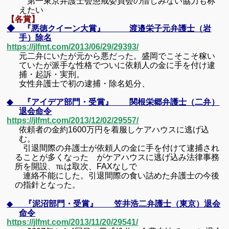
第一東京弁護士会懲戒委員会の惜しみない協力も称
えたい
【各賞】
◆ 『悪徳クイーン大賞』 渡邉栄子元弁護士（岩
手）除名
https://jlfmt.com/2013/06/29/29393/
元二弁にいたが元から悪だった。盛岡でこそこそ稼い
ていたが派手な性格でついに依頼人の金に手を付け逮
捕・起訴・実刑。
女性弁護士で初の逮捕・除名処分、
◆
『アイデア部門・受賞』 関根栄郷弁護士（二弁）
退会命令
https://jlfmt.com/2013/12/02/29557/
依頼者の金約
1600
万円を着服しケアハウスに逃げ込
む。
引退間際の弁護士が依頼人の金に手を付けて逮捕され
ることが多くなった がケアハウスに逃げ込み法律事務
所を開設、℡は取次、FAXなしで
連絡不能にした。
引退間際の食い詰めた弁護士の今後
の指針となった。
◆
『泥沼部門・受賞』 笠井浩二弁護士（東京）退会
命令
https://jlfmt.com/2013/11/20/29541/