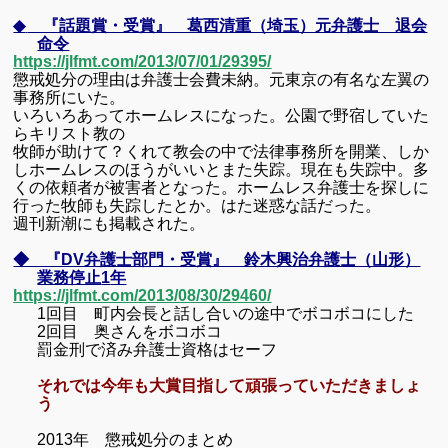
◆
『話題賞・受賞』 葛西清重（埼玉）元弁護士 退会
命令
https://jlfmt.com/2013/07/01/29395/
懲戒処分の理由は弁護士会費未納。元東京の有名な左翼の
事務所にいた。
いろいろあってホームレスになった。公園で野宿していた
らキリスト教の
牧師が助けて？くれて教会の中で法律事務所を開業、しか
しホームレスのほうがいいとまた失踪。現在も失踪中。多
くの依頼者が被害者となった。ホームレス弁護士を探しに
行った牧師も失踪したとか。はた迷惑な話だった。
週刊新潮にも掲載された。
◆ 『DV弁護士部門・受賞』 鈴木興治弁護士（山形）
業務停止
1
年
https://jlfmt.com/2013/08/30/29460/
1
回目 町内会長と話し合いの途中でボコボコにした
2
回目 奥さんをボコボコ
罰金刑で済み弁護士資格はセーフ
それでは今年も大賞目指して頑張っていただきましょ
う
2013年 懲戒処分のまとめ