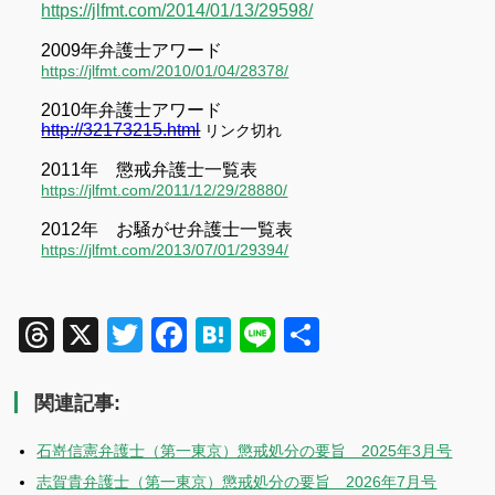
https://jlfmt.com/2014/01/13/29598/
2009
年弁護士アワード
https://jlfmt.com/2010/01/04/28378/
2010
年弁護士アワード
http://32173215.html
リンク切れ
2011
年 懲戒弁護士一覧表
https://jlfmt.com/2011/12/29/28880/
2012
年 お騒がせ弁護士一覧表
https://jlfmt.com/2013/07/01/29394/
Threads
X
Twitter
Facebook
Hatena
Line
共
有
関連記事:
石嵜信憲弁護士（第一東京）懲戒処分の要旨 2025年3月号
志賀貴弁護士（第一東京）懲戒処分の要旨 2026年7月号