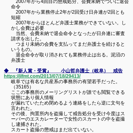
2007
年から
4
回目の懲戒処分、会費未納でついに退会
命令
2007
年から業務停止
2
年が
2
回受け日弁連が
2
回とも
短縮
2007
年からほとんど弁護士業務ができていない。し
かし会費は必要
当然、会費未納で退会命令となったが日弁連に審査
請求を出した。
つまり未納の会費を支払ってまだ弁護士を続けると
いうもの。
退会命令が取り消されても業務停止は出る。泥沼の
弁護士
◆ 『新人賞・受賞』 小山哲弁護士（岐阜） 戒告
https://jlfmt.com/2013/07/18/29413/
岐阜では有名な共産系の事務所の有望若手だった。
（
35165
）
ここの事務所のメーリングリストが誰でも閲覧できる
状態にあり個人情報
が漏れていたため閉めるよう連絡をしたら逆に文句を
言われた。
その後、拘置所内を盗撮して戒告処分を受け今度は
ス
ーパーのエスカレーターで女性のスカートの中を盗撮
し逮捕された。
スカート盗撮の懲戒はまだ出ていない。