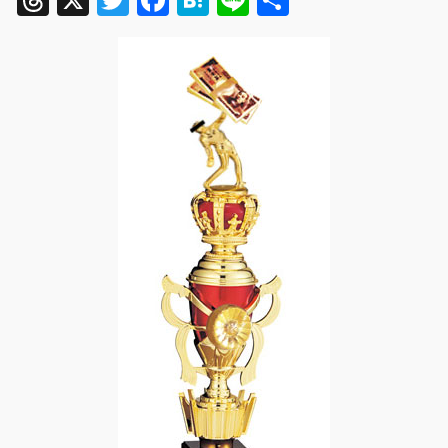
Threads
X
Twitter
Facebook
Hatena
Line
共
有