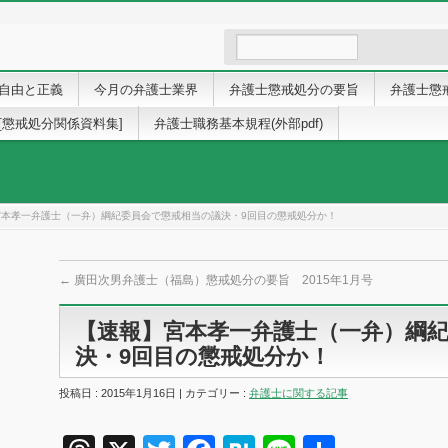
自由と正義
今月の弁護士業界
弁護士懲戒処分の要旨
弁護士懲
[懲戒処分関係資料集]
弁護士職務基本規程(外部pdf)
宮本孝一弁護士（一弁）綱紀委員会で懲戒相当の議決・9回目の懲戒処分か！
←
廣田次男弁護士（福島）懲戒処分の要旨 2015年1月号
【速報】宮本孝一弁護士（一弁）綱
決・9回目の懲戒処分か！
投稿日 : 2015年1月16日 | カテゴリー :
弁護士に関する記事