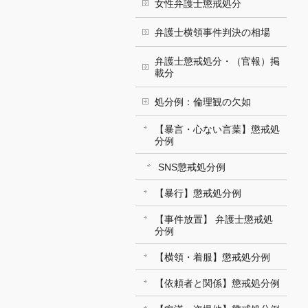
女性弁護士懲戒処分
弁護士横領事件判決の相場
弁護士懲戒処分・（官報）掲
載分
処分例：倫理観の欠如
【暴言・心ない言葉】懲戒処
分例
SNS懲戒処分例
【暴行】懲戒処分例
【事件放置】 弁護士懲戒処
分例
【横領・着服】懲戒処分例
【依頼者と関係】懲戒処分例