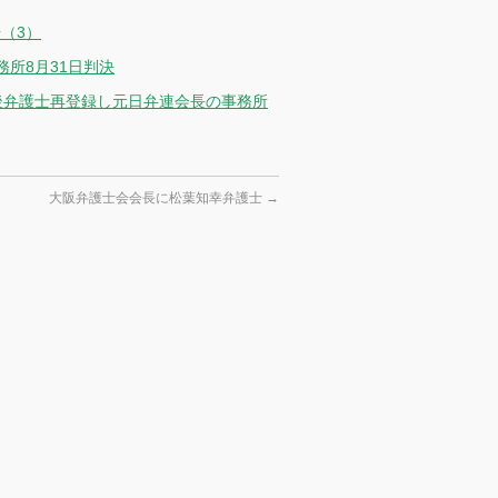
（3）
所8月31日判決
後弁護士再登録し元日弁連会長の事務所
大阪弁護士会会長に松葉知幸弁護士
→