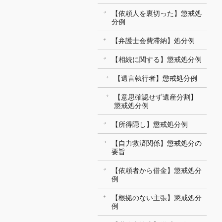
【依頼人を裏切った】懲戒処
分例
【弁護士会費滞納】処分例
【相続に関する】懲戒処分例
【遺言執行者】懲戒処分例
【意思確認せず遺産分割】
懲戒処分例
【所得隠し】懲戒処分例
【自力救済関係】懲戒処分の
要旨
【依頼者から借金】懲戒処分
例
【根拠のない主張】懲戒処分
例