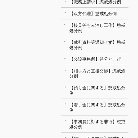
【職務上請求】懲戒処分例
【双方代理】懲戒処分例
【接見等もみ消し工作】懲戒
処分例
【裁判資料等返却せず】懲戒
処分例
【公設事務所】処分と非行
【相手方と直接交渉】懲戒処
分例
【預り金に関する】懲戒処分
例
【着手金に関する】懲戒処分
例
【事務員に対する非行】懲戒
処分例