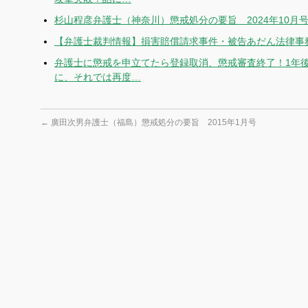
杉山程彦弁護士（神奈川）懲戒処分の要旨 2024年10月号
【弁護士裁判情報】損害賠償請求事件・被告あだん法律事務
弁護士に懲戒を申立てたら登録取消、懲戒審査終了！1年
に、それでは再度…
←
廣田次男弁護士（福島）懲戒処分の要旨 2015年1月号