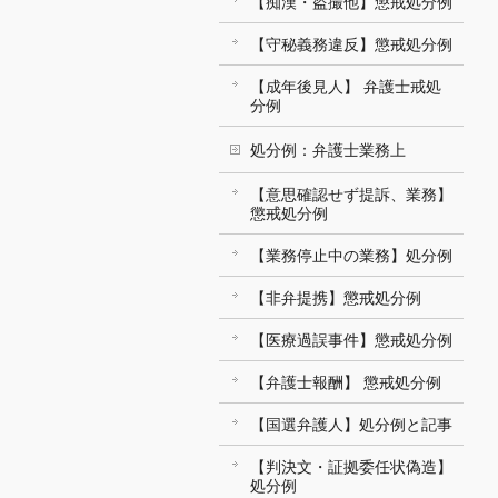
【痴漢・盗撮他】懲戒処分例
【守秘義務違反】懲戒処分例
【成年後見人】 弁護士戒処
分例
処分例：弁護士業務上
【意思確認せず提訴、業務】
懲戒処分例
【業務停止中の業務】処分例
【非弁提携】懲戒処分例
【医療過誤事件】懲戒処分例
【弁護士報酬】 懲戒処分例
【国選弁護人】処分例と記事
【判決文・証拠委任状偽造】
処分例