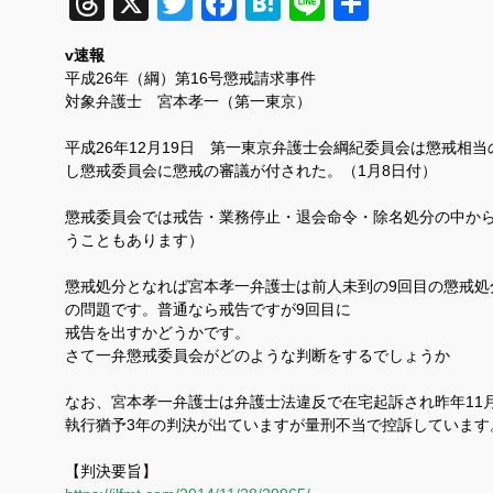
Threads
X
Twitter
Facebook
Hatena
Line
共
有
v速報
平成26年（綱）第16号懲戒請求事件
対象弁護士 宮本孝一（第一東京）
平成26年12月19日 第一東京弁護士会綱紀委員会は懲戒相当
し懲戒委員会に懲戒の審議が付された。（1月8日付）
懲戒委員会では戒告・業務停止・退会命令・除名処分の中か
うこともあります）
懲戒処分となれば宮本孝一弁護士は前人未到の9回目の懲戒処
の問題です。普通なら戒告ですが9回目に
戒告を出すかどうかです。
さて一弁懲戒委員会がどのような判断をするでしょうか
なお、宮本孝一弁護士は弁護士法違反で在宅起訴され昨年11
執行猶予3年の判決が出ていますが量刑不当で控訴しています
【判決要旨】