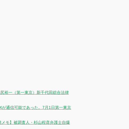
士野尻裕一（第一東京）新千代田総合法律
Xが通信可能であった。7月1日第一東京
聴メモ】被調査人・杉山程彦弁護士自爆