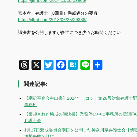
https://jlfmt.com/2014/11/28/29965/
宮本孝一弁護士（8回目）懲戒処分の要旨
https://jlfmt.com/2013/06/25/29388/
議決書を公開しますが多忙につき少々お時間ください
Threads
X
Twitter
Facebook
Hatena
Line
共
有
関連記事:
【綱紀審査会申出書】2024年（コシ）第26号対象弁護
事務所
【棄却された懲戒の議決書】業務停止中に事務所の電話FA
弁護士会
1月17日懲戒委員会期日を公開した神奈川県弁護士会【傍
攻撃失敗？話に…