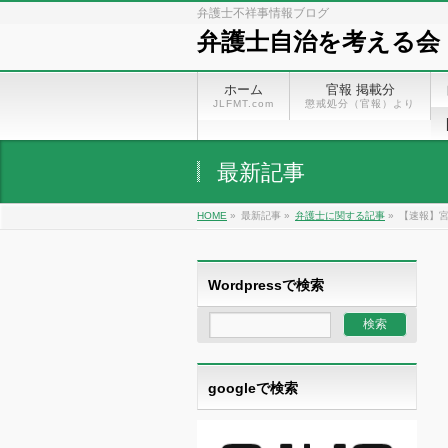
弁護士不祥事情報ブログ
弁護士自治を考える会
ホーム
官報 掲載分
JLFMT.com
懲戒処分（官報）より
最新記事
HOME
»
最新記事 »
弁護士に関する記事
»
【速報】
Wordpressで検索
googleで検索