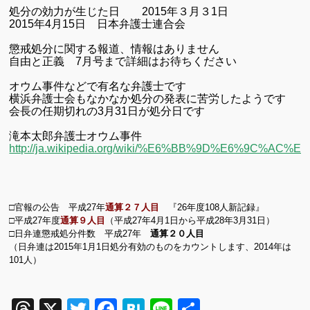
処分の効力が生じた日
2015
年３月３1日
2015
年4月15日 日本弁護士連合会
懲戒処分に関する報道、情報はありません
自由と正義 7月号まで詳細はお待ちください
オウム事件などで有名な弁護士です
横浜弁護士会もなかなか処分の発表に苦労したようです
会長の任期切れの3月31日が処分日です
滝本太郎弁護士オウム事件
http://ja.wikipedia.org/wiki/%E6%BB%9D%E6
□官報の公告 平成
27
年
通算２７人目
『
26
年度
108
人新記録』
□平成
27
年度
通算９人目
（平成
27
年
4
月
1
日から平成
28
年
3
月
31
日）
□日弁連懲戒処分件数 平成
27
年
通算２０人目
（日弁連は
2015
年
1
月
1
日処分有効のものをカウントします、
2014
年は
101
人）
Threads
X
Twitter
Facebook
Hatena
Line
共