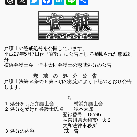
Threads
X
Twitter
Facebook
Hatena
Line
共
有
弁護士の懲戒処分を公開しています。
平成
27
年5月7日付『官報』に公告として掲載された懲戒処
分
横浜弁護士会
・滝本太郎弁護士の懲戒処分の公告
懲 戒 の 処 分 公 告
弁護士法第
64
条の６第３項の規定により下記のとおり公告
します。
記
１ 処分をした弁護士会 横浜弁護士会
２ 処分を受けた弁護士氏名 滝本太郎
登録番号 18596
神奈川県大和市中央２
大和法律事務所
３ 処分の内容
戒 告