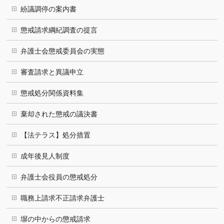
紛議調停の案内書
懲戒請求綱紀調査の提言
弁護士会懲戒委員会の実態
審査請求と異議申立
懲戒処分関係資料集
棄却された懲戒の議決書
【法テラス】処分措置
成年後見人制度
弁護士会役員の懲戒処分
職務上請求不正請求弁護士
塀の中からの懲戒請求