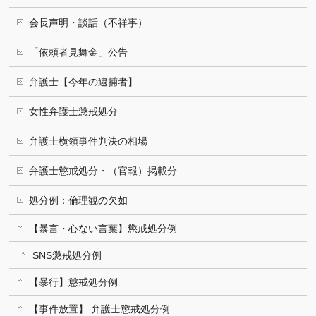
会長声明・談話（不祥事）
「依頼者見舞金」公告
弁護士【今年の逮捕者】
女性弁護士懲戒処分
弁護士横領事件判決の相場
弁護士懲戒処分・（官報）掲載分
処分例：倫理観の欠如
【暴言・心ない言葉】懲戒処分例
SNS懲戒処分例
【暴行】懲戒処分例
【事件放置】 弁護士懲戒処分例