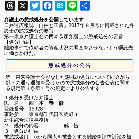
Threads
X
Twitter
Facebook
Hatena
Line
共
有
弁護士の懲戒処分を公開しています
日弁連広報誌「自由と正義」2017年８月号に掲載された弁
護士の懲戒処分の要旨
第一東京弁護士会の西本恭彦弁護士の懲戒処分の要旨
【処分理由】
離婚事件で依頼者の資産状況の調査をさせないよう嘱託先
に働きかけた。
懲 戒 処 分 の 公 告
第一東京弁護士会がなした懲戒の処分について同会から
以下の通り通知を受けたので懲戒処分の公告公表に関す
る規定第３条第１号の規定により公告する
１処分を受けた弁護士
氏 名
西 本 恭 彦
登録番号 15928
事務所 東京都千代田区麹町４
新生綜合法律事務所
２ 処分の内容
戒 告
３ 処分の理由
被懲戒者は、Aから同人を被告とする離婚等請求訴訟を被