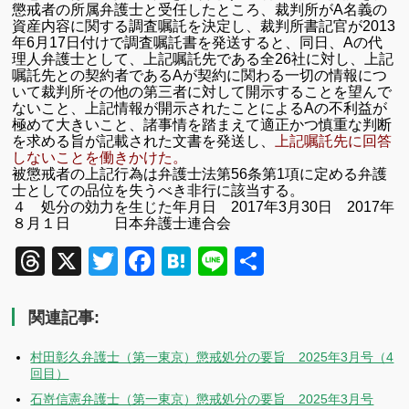
懲戒者の所属弁護士と受任したところ、裁判所がA名義の
資産内容に関する調査嘱託を決定し、裁判所書記官が2013
年6月17日付けで調査嘱託書を発送すると、同日、Aの代
理人弁護士として、上記嘱託先である全26社に対し、上記
嘱託先との契約者であるAが契約に関わる一切の情報につ
いて裁判所その他の第三者に対して開示することを望んで
ないこと、上記情報が開示されたことによるAの不利益が
極めて大きいこと、諸事情を踏まえて適正かつ慎重な判断
を求める旨が記載された文書を発送し、
上記嘱託先に回答
しないことを働きかけた。
被懲戒者の上記行為は弁護士法第
56
条第
1
項に定める弁護
士としての品位を失うべき非行に該当する。
４ 処分の効力を生じた年月日
2017
年3月30日
2017
年
８月１日 日本弁護士連合会
Threads
X
Twitter
Facebook
Hatena
Line
共
有
関連記事:
村田彰久弁護士（第一東京）懲戒処分の要旨 2025年3月号（4
回目）
石嵜信憲弁護士（第一東京）懲戒処分の要旨 2025年3月号