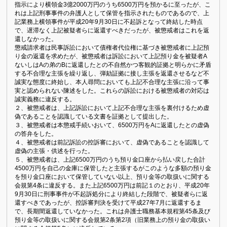
指示により横領金3億2000万円のうち6500万円を預かるに至ったが、こ
れは上記刑事事件の弁護人として保管を指示されたものであるので、上
記業務上横領事件が平成20年9月30日に不起訴となって終結した時点
で、遅滞なく上記被疑者らに返還すべきだったが、被懲戒者はこれを返
還しなかった。
懲戒請求者は民事訴訟において債権者代位権に基づき被懲戒者に上記預
り金の返還を求めたが、被懲戒者は訴訟において上記預り金を被疑者A
ないしはAの弟のBに返還したとの不自然かつ客観的証拠と明らかに矛盾
する不合理な主張を繰り返し、弾劾証拠に接し主張を返還させるなど不
誠実な態度に終始し、本人尋問においても上記不合理な主張に沿って事
実と認められない陳述をした。これらの訴訟における被懲戒者の対応は
誠実義務に違反する。
２、被懲戒者は、上記訴訟において上記不合理な主張を裏付けるため虚
偽であることを認識している文書を証拠として提出した。
３、被懲戒者は本懲戒手続いおいて、6500万円をAに返還したとの虚偽
の答弁をした。
４、被懲戒者は前記訴訟の控訴審において、虚偽であることを認識して
虚偽の主張・供述を行った。
５、被懲戒者は、上記6500万円のうち預り金口座から払い戻した合計
4500万円を自己の金庫に保管したと主張するがこのような多額の預り金
を預り金口座において保管していない以上、預り金等の取扱いに関する
会規第4条に違反する。また上記6500万円は前記１のとおり、平成20年
9月30日に刑事事件が不起訴処分により終結した段階で、被疑者らに返
還すべきであったが、控訴審判決を受けて平成27年7月に返還するま
で、長期間返還していなかった。これは弁護士職務基本規程第45条及び
預り金等の取扱いに関する会規第2条第2項（旧業務上の預り金の取扱い