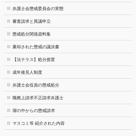
弁護士会懲戒委員会の実態
審査請求と異議申立
懲戒処分関係資料集
棄却された懲戒の議決書
【法テラス】処分措置
成年後見人制度
弁護士会役員の懲戒処分
職務上請求不正請求弁護士
塀の中からの懲戒請求
マスコミ等 紹介された内容