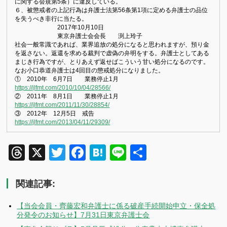
に関する会規第5条）に違反している。
６、被懲戒者の上記行為は弁護士法第56条第1項に定める弁護士の品位
を失うべき非行に当たる。
2017年10月10日
東京弁護士会会長 渕上玲子
社会一般常識であれば、業界追放の処分になると思われますが、預り金
を返さない。返還を求める裁判で虚偽の弁明をする。弁護士としてある
まじき行為ですが、とりあえず返せばこういう甘い処分になるのです。
なお小口恭道弁護士は4回目の懲戒処分になりました。
① 2010年 6月7日 業務停止1月
https://jlfmt.com/2010/10/04/28566/
② 2011年 8月1日 業務停止1月
https://jlfmt.com/2011/11/30/28854/
③ 2012年 12月5日 戒告
https://jlfmt.com/2013/04/11/29309/
Threads
X
Twitter
Facebook
Hatena
Line
共
有
関連記事:
【当会会員・齊藤宏和弁護士に係る破産手続開始申立・保全処
分発令のお知らせ】7月31日東京弁護士会