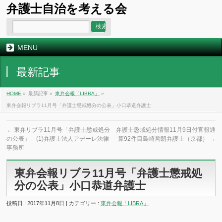
弁護士自治を考える会
MENU
最新記事
HOME
»
最新記事 »
東弁会報「LIBRA」
»
東弁会報リブラ11月号「弁護士懲戒処分の公表」小口恭道弁護士
←
東弁リブラ11月号「弁護士懲戒処分
弁護士懲戒処分情報11月9日付官報通
の公表」 (1)弁護士法人アデーレ法律
算92件目島崎哲朗弁護士（京都）
→
事務所
東弁会報リブラ11月号「弁護士懲戒処
分の公表」小口恭道弁護士
投稿日 : 2017年11月8日 | カテゴリー :
東弁会報「LIBRA」