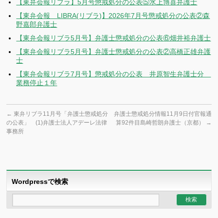
【東弁会報リブラ】5月号懲戒処分の公表⑤水上博喜弁護士
【東弁会報 LIBRA(リブラ)】2026年7月号懲戒処分の公表②森
野嘉郎弁護士
【東弁会報リブラ5月号】弁護士懲戒処分の公表⑥畑井裕弁護士
【東弁会報リブラ5月号】弁護士懲戒処分の公表②高橋正雄弁護
士
【東弁会報リブラ7月号】懲戒処分の公表 井原智生弁護士分
業務停止１年
←
東弁リブラ11月号「弁護士懲戒処分
弁護士懲戒処分情報11月9日付官報通
の公表」 (1)弁護士法人アデーレ法律
算92件目島崎哲朗弁護士（京都）
→
事務所
Wordpressで検索