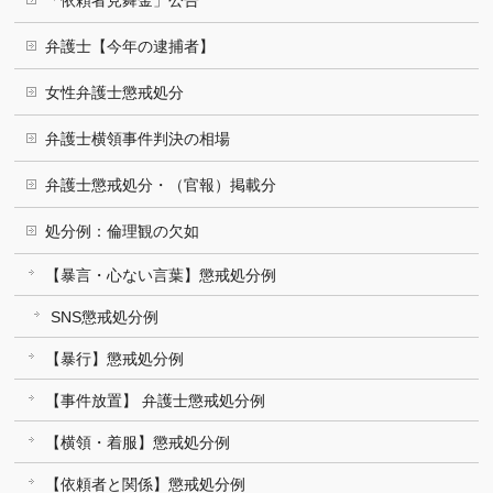
「依頼者見舞金」公告
弁護士【今年の逮捕者】
女性弁護士懲戒処分
弁護士横領事件判決の相場
弁護士懲戒処分・（官報）掲載分
処分例：倫理観の欠如
【暴言・心ない言葉】懲戒処分例
SNS懲戒処分例
【暴行】懲戒処分例
【事件放置】 弁護士懲戒処分例
【横領・着服】懲戒処分例
【依頼者と関係】懲戒処分例