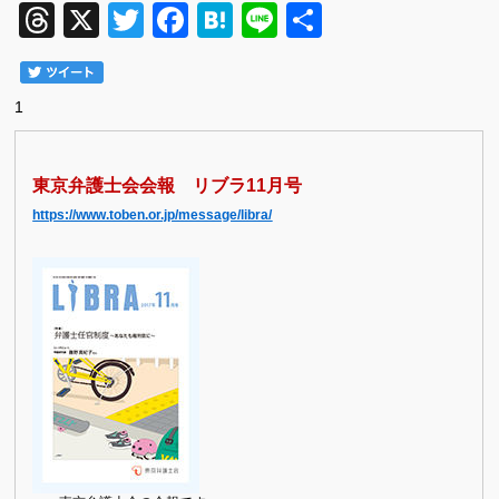
Threads
X
Twitter
Facebook
Hatena
Line
共
有
1
東京弁護士会会報 リブラ11月号
https://www.toben.or.jp/message/libra/