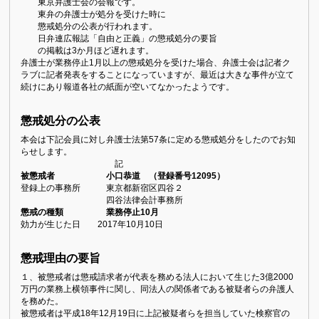
東京弁護士会の会報です。
東弁の弁護士が処分を受けた時に
懲戒処分の公表が行われます。
日弁連広報誌「自由と正義」の懲戒処分の要旨
の掲載は3か月ほど遅れます。
弁護士が業務停止1月以上の懲戒処分を受けた場合、弁護士会は記者ク
ラブに記者発表をすることになっていますが、最近は大きな事件が立て
続けにあり報道各社の紙面が空いてなかったようです。
懲戒処分の公表
本会は下記会員に対し弁護士法第57条に定める懲戒処分をしたのでお知
らせします。
記
被懲戒者 小口恭道 （登録番号12095）
登録上の事務所 東京都新宿区四谷２
四谷法律会計事務所
懲戒の種類 業務停止10月
効力が生じた日 2017年10月10日
懲戒理由の要旨
１、被懲戒者は懲戒請求者が代表を務める法人において生じた3億2000
万円の業務上横領事件に関し、同法人の関係者である被疑者らの弁護人
を務めた。
被懲戒者は平成18年12月19日に上記被疑者らを担当していた検察官の