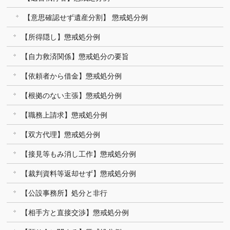
【意思確認せず遺産分割】 懲戒処分例
【所得隠し】懲戒処分例
【自力救済関係】懲戒処分の要旨
【依頼者から借金】懲戒処分例
【根拠のない主張】懲戒処分例
【職務上請求】懲戒処分例
【双方代理】懲戒処分例
【接見等もみ消し工作】懲戒処分例
【裁判資料等返却せず】懲戒処分例
【公設事務所】処分と非行
【相手方と直接交渉】懲戒処分例