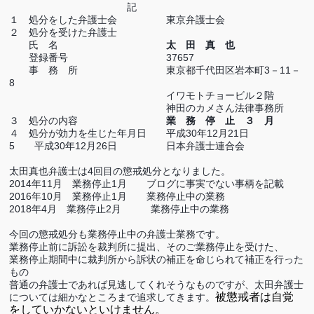
記
１ 処分をした弁護士会 東京弁護士会
２ 処分を受けた弁護士
氏 名
太 田 真 也
登録番号
37657
事 務 所 東京都千代田区岩本町3－11－
8
イワモトチョービル２階
神田のカメさん法律事務所
３ 処分の内容
業 務 停 止 ３ 月
４ 処分が効力を生じた年月日 平成
30
年
12
月
21
日
5
平成
30
年
12
月
26
日 日本弁護士連合会
太田真也弁護士は
4
回目の懲戒処分となりました。
2014
年
11
月 業務停止
1
月 ブログに事実でない事柄を記載
2016
年
10
月 業務停止
1
月 業務停止中の業務
2018
年
4
月 業務停止
2
月 業務停止中の業務
今回の懲戒処分も業務停止中の弁護士業務です。
業務停止前に訴訟を裁判所に提出、そのご業務停止を受けた、
業務停止期間中に裁判所から訴状の補正を命じられて補正を行った
もの
普通の弁護士であれば見逃してくれそうなものですが、太田弁護士
被懲戒者は自覚
については細かなところまで追求してきます。
をしていかないといけません。