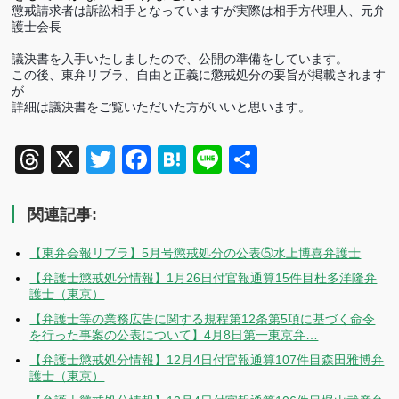
懲戒請求者は訴訟相手となっていますが実際は相手方代理人、元弁
護士会長
議決書を入手いたしましたので、公開の準備をしています。
この後、東弁リブラ、自由と正義に懲戒処分の要旨が掲載されます
が
詳細は議決書をご覧いただいた方がいいと思います。
Threads
X
Twitter
Facebook
Hatena
Line
共
有
関連記事:
【東弁会報リブラ】5月号懲戒処分の公表⑤水上博喜弁護士
【弁護士懲戒処分情報】1月26日付官報通算15件目杜多洋隆弁
護士（東京）
【弁護士等の業務広告に関する規程第12条第5項に基づく命令
を行った事案の公表について】4月8日第一東京弁…
【弁護士懲戒処分情報】12月4日付官報通算107件目森田雅博弁
護士（東京）