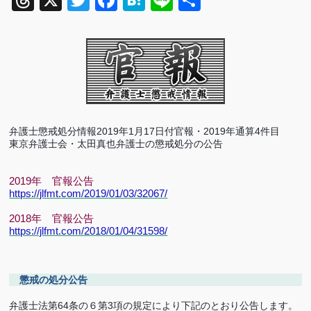
Threads
X
Twitter
Facebook
Hatena
Line
共
有
弁護士懲戒処分情報
2019
年
1
月
17
日付官報・
2019
年通算
4
件目
東京弁護士会・太田真也弁護士の懲戒処分の公告
2019
年 官報公告
https://jlfmt.com/2019/01/03/32067/
2018
年 官報公告
https://jlfmt.com/2018/01/04/31598/
懲戒の処分公告
弁護士法第
64
条の６第
3
項の規定により下記のとおり公告します。