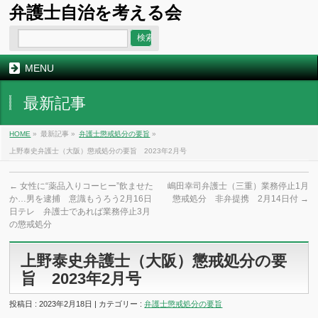
弁護士自治を考える会
MENU
最新記事
HOME
»
最新記事 »
弁護士懲戒処分の要旨
»
上野泰史弁護士（大阪）懲戒処分の要旨 2023年2月号
←
女性に“薬品入りコーヒー”飲ませた
嶋田幸司弁護士（三重）業務停止1月
か…男を逮捕 意識もうろう2月16日
懲戒処分 非弁提携 2月14日付
→
日テレ 弁護士であれば業務停止3月
の懲戒処分
上野泰史弁護士（大阪）懲戒処分の要
旨 2023年2月号
投稿日 : 2023年2月18日 | カテゴリー :
弁護士懲戒処分の要旨