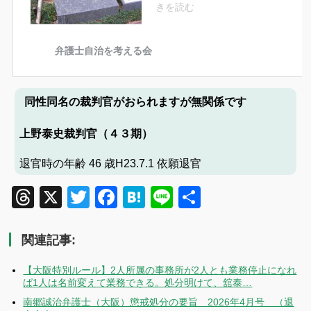
同性同名の裁判官がおられますが無関係です
上野泰史裁判官（４３期）
退官時の年齢 46 歳
H23.7.1 依願退官
Threads
X
Twitter
Facebook
Hatena
Line
共
有
関連記事:
【大阪特別ルール】2人所属の事務所が2人とも業務停止になれ
ば1人は名前変えて業務できる。処分明けて、舘泰…
南郷誠治弁護士（大阪）懲戒処分の要旨 2026年4月号 （退