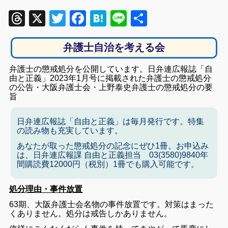
Threads
X
Twitter
Facebook
Hatena
Line
共
有
弁護士自治を考える会
弁護士の懲戒処分を公開しています。日弁連広報誌「自
由と正義」2023年1月号に掲載された弁護士の懲戒処分
の公告・大阪弁護士会・上野泰史弁護士の懲戒処分の要
旨
日弁連広報誌「自由と正義」は毎月発行です。特集
の読み物も充実しています。
あなたが取った懲戒処分の記念にぜひ1冊。お申込み
は、日弁連広報課 自由と正義担当 03(3580)9840年
間購読費12000円（税別）1冊でも購入可能です。
処分理由・事件放置
63期、大阪弁護士会名物の事件放置です。対策はまった
くありません。処分は戒告しかありません。