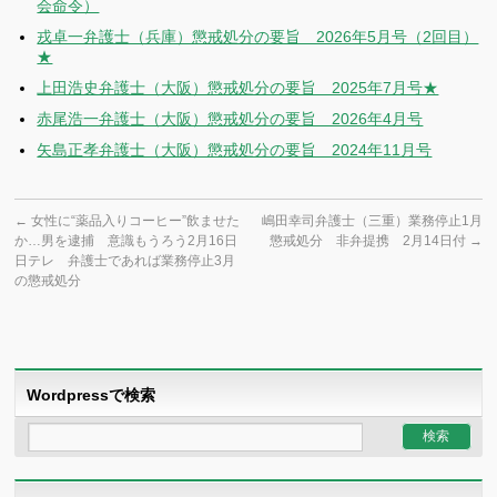
会命令）
戎卓一弁護士（兵庫）懲戒処分の要旨 2026年5月号（2回目）
★
上田浩史弁護士（大阪）懲戒処分の要旨 2025年7月号★
赤尾浩一弁護士（大阪）懲戒処分の要旨 2026年4月号
矢島正孝弁護士（大阪）懲戒処分の要旨 2024年11月号
←
女性に“薬品入りコーヒー”飲ませた
嶋田幸司弁護士（三重）業務停止1月
か…男を逮捕 意識もうろう2月16日
懲戒処分 非弁提携 2月14日付
→
日テレ 弁護士であれば業務停止3月
の懲戒処分
Wordpressで検索