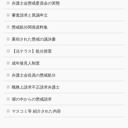
弁護士会懲戒委員会の実態
審査請求と異議申立
懲戒処分関係資料集
棄却された懲戒の議決書
【法テラス】処分措置
成年後見人制度
弁護士会役員の懲戒処分
職務上請求不正請求弁護士
塀の中からの懲戒請求
マスコミ等 紹介された内容