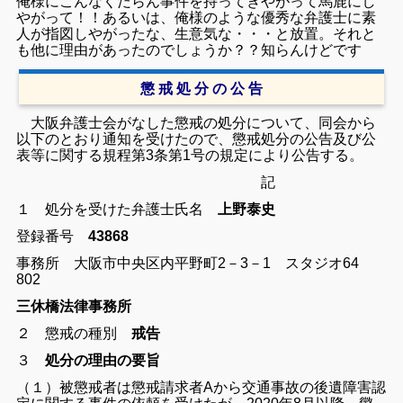
俺様にこんなくだらん事件を持ってきやがって馬鹿にし
やがって！！あるいは、俺様のような優秀な弁護士に素
人が指図しやがったな、生意気な・・・と放置。それと
も他に理由があったのでしょうか？？
知らんけどです
懲 戒 処 分 の 公 告
大阪弁護士会がなした懲戒の処分について、同会から
以下のとおり通知を受けたので、懲戒処分の公告及び公
表等に関する規程第3条第1号の規定により公告する。
記
１ 処分を受けた弁護士
氏名
上野泰史
登録番号
43868
事務所 大阪市中央区内平野町2－3－1 スタジオ64
802
三休橋法律事務所
２ 懲戒の種別
戒告
３
処分の理由の要旨
（１）被懲戒者は懲戒請求者Aから交通事故の後遺障害認