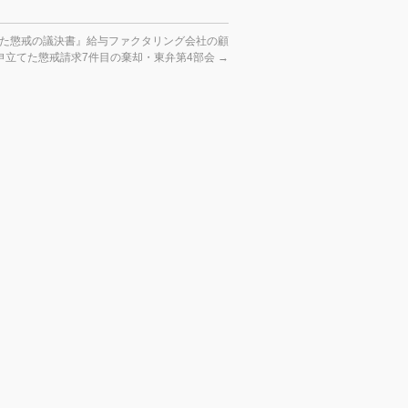
た懲戒の議決書』給与ファクタリング会社の顧
申立てた懲戒請求7件目の棄却・東弁第4部会
→