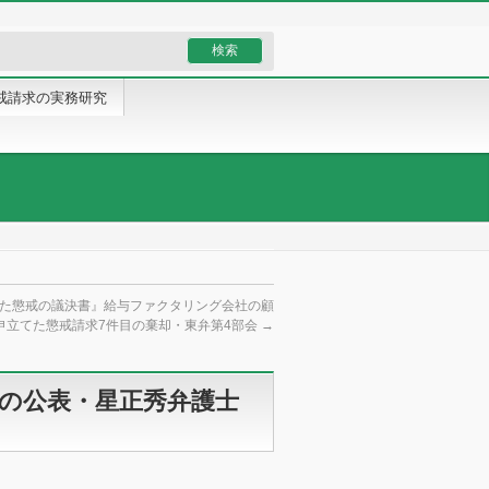
戒請求の実務研究
た懲戒の議決書』給与ファクタリング会社の顧
申立てた懲戒請求7件目の棄却・東弁第4部会
→
分の公表・星正秀弁護士