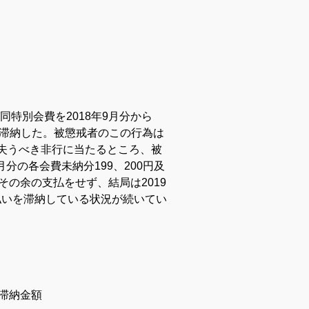
特別会費を2018年9月分から
を滞納した。
被懲戒者のこの行為は
を失うべき非行に当たるところ、被
2月分の各会費未納分199、200円及
その余の支払をせず、結局は2019
払いを滞納している状況が続いてい
高滞納金額