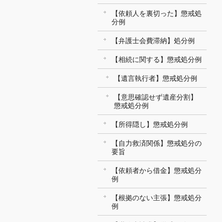
【依頼人を裏切った】懲戒処
分例
【弁護士会費滞納】処分例
【相続に関する】懲戒処分例
【遺言執行者】懲戒処分例
【意思確認せず遺産分割】
懲戒処分例
【所得隠し】懲戒処分例
【自力救済関係】懲戒処分の
要旨
【依頼者から借金】懲戒処分
例
【根拠のない主張】懲戒処分
例