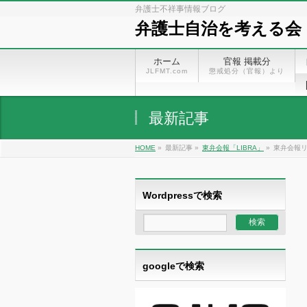
弁護士不祥事情報ブログ
弁護士自治を考える会
ホーム
官報 掲載分
JLFMT.com
懲戒処分（官報）より
最新記事
HOME
»
最新記事 »
東弁会報「LIBRA」
»
東弁会報リ
Wordpressで検索
googleで検索