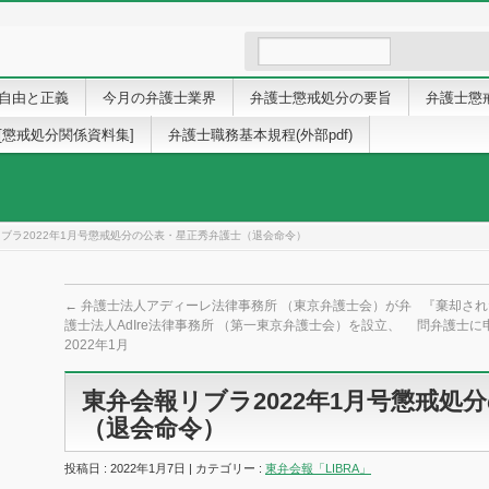
自由と正義
今月の弁護士業界
弁護士懲戒処分の要旨
弁護士懲
[懲戒処分関係資料集]
弁護士職務基本規程(外部pdf)
ブラ2022年1月号懲戒処分の公表・星正秀弁護士（退会命令）
←
弁護士法人アディーレ法律事務所 （東京弁護士会）が弁
『棄却され
護士法人AdIre法律事務所 （第一東京弁護士会）を設立、
問弁護士に
2022年1月
東弁会報リブラ2022年1月号懲戒処
（退会命令）
投稿日 : 2022年1月7日 | カテゴリー :
東弁会報「LIBRA」