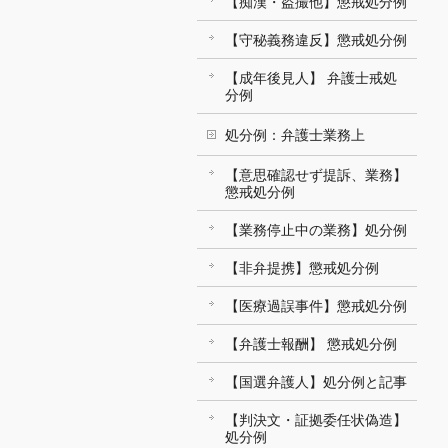
【痴漢・盗撮他】懲戒処分例
【守秘義務違反】懲戒処分例
【成年後見人】 弁護士戒処
分例
処分例：弁護士業務上
【意思確認せず提訴、業務】
懲戒処分例
【業務停止中の業務】処分例
【非弁提携】懲戒処分例
【医療過誤事件】懲戒処分例
【弁護士報酬】 懲戒処分例
【国選弁護人】処分例と記事
【判決文・証拠委任状偽造】
処分例