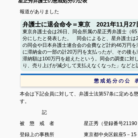
星正秀弁護士の懲戒処分の公表
報道がありました
弁護士に退会命令＝東京 2021年11月2
東京弁護士会は26日、同会所属の星正秀弁護士（65
分にしたと発表した。 同会によると、星弁護士は20
の同会や日本弁護士連合会の会費など計約46万円を
に滞納金の一部の計20万円を支払ったが、その後も
滞納額は100万円を超えたという。同会の調査に対
り、売り上げが減少して支払えなくなった」などと
懲 戒 処 分 の 公 
本会は下記会員に対して、弁護士法第57条に定める
す。
記
被 懲 戒 者 星正秀（登録番号21190
登録上の事務所 東京都中央区銀座5－15－1