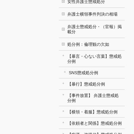
女性弁護士懲戒処分
弁護士横領事件判決の相場
弁護士懲戒処分・（官報）掲
載分
処分例：倫理観の欠如
【暴言・心ない言葉】懲戒処
分例
SNS懲戒処分例
【暴行】懲戒処分例
【事件放置】 弁護士懲戒処
分例
【横領・着服】懲戒処分例
【依頼者と関係】懲戒処分例