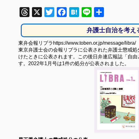
Threads
X
Twitter
Facebook
Hatena
Line
共
有
弁護士自治を考え
東弁会報リブラhttps://www.toben.or.jp/message/libra/
東京弁護士会の会報リブラに公表された弁護士懲戒処
けたときに公表されます。この後日弁連広報誌「自由
す。
2022年1月号は1件の処分が公表されました。