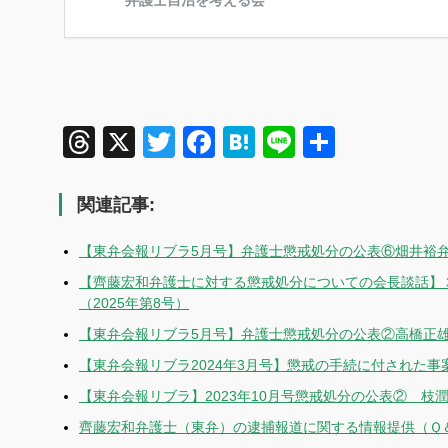
Threads
X
Twitter
Facebook
Hatena
Line
共
有
関連記事:
【東弁会報リブラ5月号】弁護士懲戒処分の公表⑥畑井裕
【齊藤宏和弁護士に対する懲戒処分についての会長談話】３
（2025年第8号）
【東弁会報リブラ5月号】弁護士懲戒処分の公表②高橋正
【東弁会報リブラ2024年3月号】懲戒の手続に付された
【東弁会報リブラ】2023年10月号懲戒処分の公表② 枝
齊藤宏和弁護士（東弁）の逮捕報道に関する情報提供（Ｑ＆