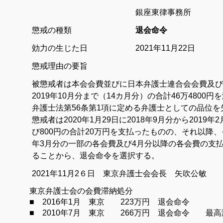
銀座東律事務所
懲戒の種類
退会命令
効力の生じた日 2021年11月22日
懲戒理由の要旨
被懲戒者は本会会費並びに日本弁護士連合会会費及び同
2019年10月分まで（14カ月分）の合計46万4800円
弁護士法第56条第1項に定める弁護士としての品位
懲戒者は2020年1月29日に2018年9月分から2019年
び800円の合計20万円を支払ったものの、それ以降、
年3月分の一部の各会費及び4月分以降の各会費の支
ることから、退会命令を選択する。
2021年11月2６日 東京弁護士会会長 矢吹公敏
東京弁護士会の会費滞納処分
■ 2016年1月 東京 223万円 退会命令
■ 2010年7月 東京 266万円 退会命令 最