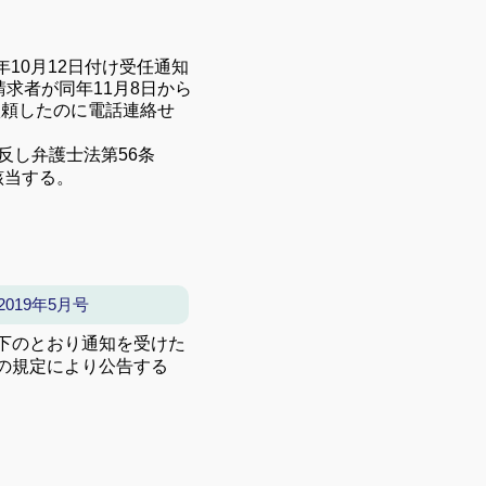
年
10
月
12
日付け受任通知
請求者が同年
11
月
8
日から
依頼したのに電話連絡せ
反し弁護士法第
56
条
該当する。
19年5月号
下のとおり通知を受けた
の規定により公告する