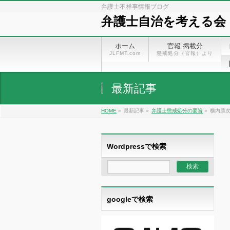
弁護士不祥事情報ブログ
弁護士自治を考える会
ホーム
官報 掲載分
JLFMT.com
懲戒処分（官報）より
最新記事
HOME
»
最新記事 »
弁護士懲戒処分の要旨
»
横内勝次
Wordpressで検索
googleで検索