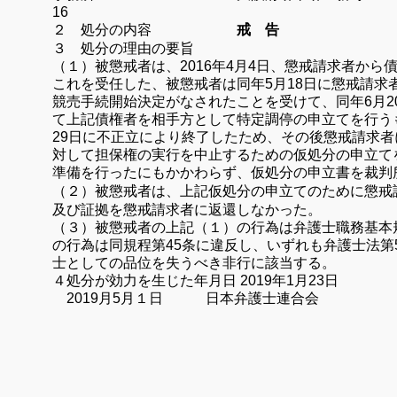
16
２ 処分の内容
戒 告
３ 処分の理由の要旨
（１）被懲戒者は、2016年4月4日、
懲戒請求者から
これを受任した、被懲戒者は同年5月18日に懲戒請求
競売手続開始決定がなされたことを受けて、同年6月2
て上記債権者を相手方として特定調停の申立てを行う
29日に不正立により終了したため、その後懲戒請求
対して担保権の実行を中止するための仮処分の申立て
準備を行ったにもかかわらず、仮処分の申立書を裁判
（２）被懲戒者は、上記仮処分の申立てのために懲戒
及び証拠を懲戒請求者に返還しなかった。
（３）
被懲戒者の上記（１）の行為は弁護士職務基本規
の行為は同規程第45条に違反し、いずれも弁護士法第
士としての品位を失うべき非行に該当する。
４処分が効力を生じた年月日
2019
年1
月23
日
2019
月
5
月１日 日本弁護士連合会