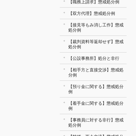
【職務上請求】懲戒処分例
【双方代理】懲戒処分例
【接見等もみ消し工作】懲戒
処分例
【裁判資料等返却せず】懲戒
処分例
【公設事務所】処分と非行
【相手方と直接交渉】懲戒処
分例
【預り金に関する】懲戒処分
例
【着手金に関する】懲戒処分
例
【事務員に対する非行】懲戒
処分例