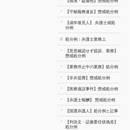
【痴漢・盗撮他】懲戒処分例
【守秘義務違反】懲戒処分例
【成年後見人】 弁護士戒処
分例
処分例：弁護士業務上
【意思確認せず提訴、業務】
懲戒処分例
【業務停止中の業務】処分例
【非弁提携】懲戒処分例
【医療過誤事件】懲戒処分例
【弁護士報酬】 懲戒処分例
【国選弁護人】処分例と記事
【判決文・証拠委任状偽造】
処分例