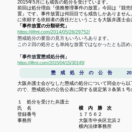
2015年5月にも戒告の処分を受けています。
前回は処分理由『債務整理事件の放置』今回は『競売
置』です。事件放置は何回目でも戒告しかありません
に依頼する依頼者の責任だということを大阪弁護士会
「事件放置の分類研究」
https://jlfmt.com/2014/05/26/29752/
懲戒処分の要旨の見方もいろいろあります。
この２回の処分とも単純な放置ではなかったとも読め
「事件放置懲戒処分例」
https://jlfmt.com/2015/04/15/30149/
懲 戒 処 分 の 公 告
201
大阪弁護士会がなした懲戒の処分について同会から以
ので、懲戒処分の公告公表に関する規定第３条第１号
１ 処分を受けた弁護士
氏 名
横 内 勝 次
登録番号 １７５６２
事務所 大阪市中央区北浜２
横内法律事務所