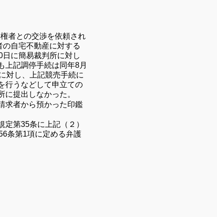
債権者との交渉を依頼され
者の自宅不動産に対する
0日に簡易裁判所に対し
も上記調停手続は同年8月
者に対し、上記競売手続に
を行うなどして申立ての
所に提出しなかった。
請求者から預かった印鑑
定第35
条に上記（２）
56
条
第
1
項に定める弁護