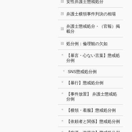
女性弁護士懲戒処分
弁護士横領事件判決の相場
弁護士懲戒処分・（官報）掲
載分
処分例：倫理観の欠如
【暴言・心ない言葉】懲戒処
分例
SNS懲戒処分例
【暴行】懲戒処分例
【事件放置】 弁護士懲戒処
分例
【横領・着服】懲戒処分例
【依頼者と関係】懲戒処分例