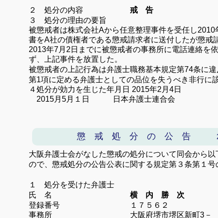
２ 処分の内容
戒 告
３ 処分の理由の要旨
被懲戒者は株式会社
A
から任意整理事件を受任し
2010
書を
A
社の債権者である懲戒請求者に送付したが懲戒
2013
年
7
月
2
日までに被懲戒者の事務所に電話連絡を
ず、上記事件を放置した。
被懲戒者の上記行為は弁護士職務基本規定第
74
条に違
第
1
項に定める弁護士としての品位を失うべき非行に
４処分が効力を生じた年月日
2015
年
2
月
4
日
2015
月
5
月１日 日本弁護士連合会
懲 戒 処 分 の 公 告
20
大阪弁護士会がなした懲戒の処分について同会から以
ので、懲戒処分の公告公表に関する規定第３条第１号
１ 処分を受けた弁護士
氏 名
横 内 勝 次
登録番号 １７５６２
事務所 大阪府堺市堺区新町3－