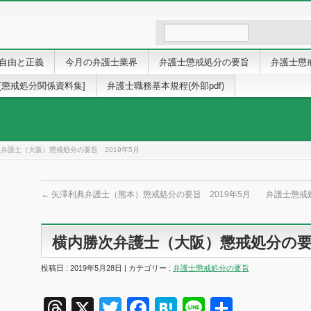
自由と正義
今月の弁護士業界
弁護士懲戒処分の要旨
弁護士懲
[懲戒処分関係資料集]
弁護士職務基本規程(外部pdf)
弁護士（大阪）懲戒処分の要旨 2019年5月
←
矢澤利典弁護士（熊本）懲戒処分の要旨 2019年5月
弁護士懲戒
横内勝次弁護士（大阪）懲戒処分の要旨
投稿日 : 2019年5月28日 | カテゴリー :
弁護士懲戒処分の要旨
Threads
X
Twitter
Facebook
Hatena
Line
共