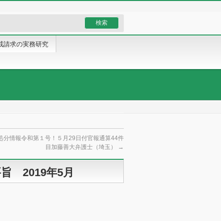
戒請求の実務研究
処分情報令和第１号！５月29日付官報通算44件
目加藤善大弁護士（埼玉）
→
 2019年5月