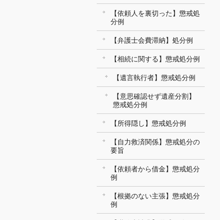
【依頼人を裏切った】懲戒処
分例
【弁護士会費滞納】処分例
【相続に関する】懲戒処分例
【遺言執行者】懲戒処分例
【意思確認せず遺産分割】
懲戒処分例
【所得隠し】懲戒処分例
【自力救済関係】懲戒処分の
要旨
【依頼者から借金】懲戒処分
例
【根拠のない主張】懲戒処分
例