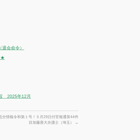
（退会命令）
 ★
2025年12月
処分情報令和第１号！５月29日付官報通算44件
目加藤善大弁護士（埼玉）
→