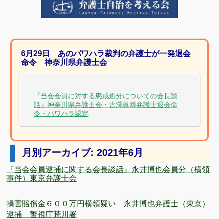
6月29日 あのパワハラ裁判の弁護士が一発退会
命令 神奈川県弁護士会
『当会会員に対する懲戒処分についての会長談
話』神奈川県弁護士会・古澤眞尋弁護士退会命
令・パワハラ認定
月別アーカイブ: 2021年6月
『当会会員逮捕に関する会長談話』永井博也会員分（横領
事件）東京弁護士会
損害賠償金６００万円横領疑い 永井博也弁護士（東京）
逮捕 警視庁荒川署