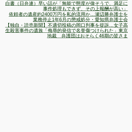
杉
白書（日弁連）早い話が「無能で態度が偉そうで、満足に
山
事件処理もできず、その上報酬が高い」
依頼者の遺産約2400万円を私的流用か…瀬辺勝弁護士を
程
業務停止1年6月の懲戒処分・愛知県弁護士会
彦
【独自・読売新聞】不適切投稿の岡口判事を提訴…女子高
弁
生殺害事件の遺族「侮辱的発信で名誉傷つけられた」東京
護
地裁 弁護団はおそらく46期の皆さま
士
（神
奈
川）
懲
戒
処
分
「戒
告」
の
議
決
書
神