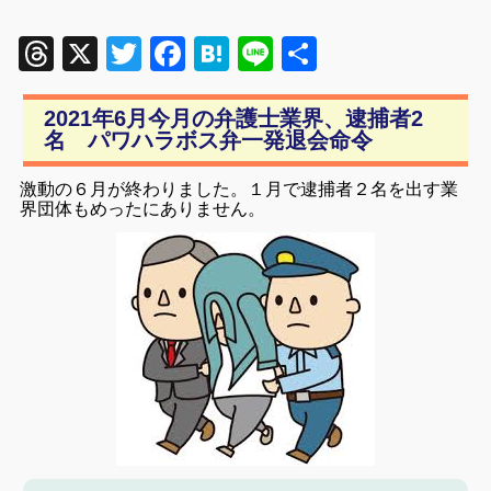
Threads
X
Twitter
Facebook
Hatena
Line
共
有
2021年6月今月の弁護士業界、逮捕者2
名 パワハラボス弁一発退会命令
激動の６月が終わりました。１月で逮捕者２名を出す業
界団体もめったにありません。