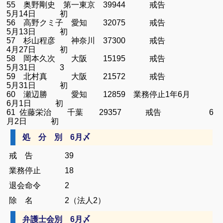
55 奥野剛史 第一東京 39944 戒告
5月14日 初
56 高野クミ子 愛知 32075 戒告
5月13日 初
57 杉山程彦 神奈川 37300 戒告
4月27日 初
58 岡本久次 大阪 15195 戒告
5月31日 3
59 北村真 大阪 21572 戒告
5月31日 初
60 瀬辺勝 愛知 12859 業務停止1年6月
6月1日 初
61 佐藤栄治 千葉 29357 戒告 6
月2日 初
処 分 別 6月〆
戒 告 39
業務停止 18
退会命令 2
除 名 2（法人2）
弁護士会別 6月〆