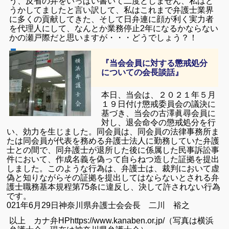
う、反省の弁をいっぱい書いて二度としません、私はど
うかしてましたと言い訳して、私はこれまで弁護士業界
に多くの貢献してきた、そして日弁連に顔が利く実力者
を代理人にして、なんとか業務停止2年になるかならない
かの瀬戸際だと思いますが・・・どうでしょう？！
『当会会員に対する懲戒処分
についての会長談話』
本日、当会は、２０２１年５月
１９日付け懲戒委員会の議決に
基づき、当会の古澤眞尋会員に
対し、退会命令の懲戒処分を行
い、効力を生じました。
同会員は、同会員の法律事務所ま
たは同会員が代表を務める弁護士法人に勤務していた弁護
士との間で、同弁護士が退所した後に係属した民事訴訟事
件において、作成名義を偽って自らねつ造した証拠を提出
しました。
このような行為は、弁護士は、裁判において虚
偽と知りながらその証拠を提出してはならないとされる弁
護士職務基本規程第75条に違反し、決して許されない行為
です。
021年6月29日
神奈川県弁護士会
会長 二川 裕之
以上 カナ弁HPhttps://www.kanaben.or.jp/
（写真は横浜