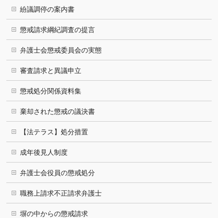
紛議調停の案内書
懲戒請求綱紀調査の提言
弁護士会懲戒委員会の実態
審査請求と異議申立
懲戒処分関係資料集
棄却された懲戒の議決書
【法テラス】処分措置
成年後見人制度
弁護士会役員の懲戒処分
職務上請求不正請求弁護士
塀の中からの懲戒請求