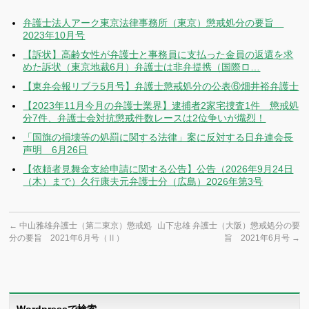
弁護士法人アーク東京法律事務所（東京）懲戒処分の要旨
2023年10月号
【訴状】高齢女性が弁護士と事務員に支払った金員の返還を求
めた訴状（東京地裁6月）弁護士は非弁提携（国際ロ…
【東弁会報リブラ5月号】弁護士懲戒処分の公表⑥畑井裕弁護士
【2023年11月今月の弁護士業界】逮捕者2家宅捜査1件 懲戒処
分7件、弁護士会対抗懲戒件数レースは2位争いが熾烈！
「国旗の損壊等の処罰に関する法律」案に反対する日弁連会長
声明 6月26日
【依頼者見舞金支給申請に関する公告】公告（2026年9月24日
（木）まで）久行康夫元弁護士分（広島）2026年第3号
←
中山雅雄弁護士（第二東京）懲戒処
山下忠雄 弁護士（大阪）懲戒処分の要
分の要旨 2021年6月号（Ⅱ）
旨 2021年6月号
→
Wordpressで検索