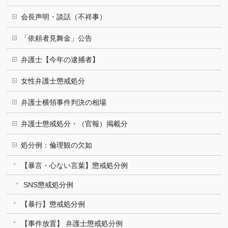
会長声明・談話（不祥事）
「依頼者見舞金」公告
弁護士【今年の逮捕者】
女性弁護士懲戒処分
弁護士横領事件判決の相場
弁護士懲戒処分・（官報）掲載分
処分例：倫理観の欠如
【暴言・心ない言葉】懲戒処分例
SNS懲戒処分例
【暴行】懲戒処分例
【事件放置】 弁護士懲戒処分例