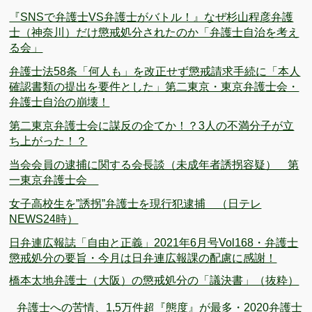
『SNSで弁護士VS弁護士がバトル！』なぜ杉山程彦弁護
士（神奈川）だけ懲戒処分されたのか「弁護士自治を考え
る会」
弁護士法58条「何人も」を改正せず懲戒請求手続に「本人
確認書類の提出を要件とした」第二東京・東京弁護士会・
弁護士自治の崩壊！
第二東京弁護士会に謀反の企てか！？3人の不満分子が立
ち上がった！？
当会会員の逮捕に関する会長談（未成年者誘拐容疑） 第
一東京弁護士会
女子高校生を”誘拐”弁護士を現行犯逮捕 （日テレ
NEWS24時）
日弁連広報誌「自由と正義」2021年6月号Vol168・弁護士
懲戒処分の要旨・今月は日弁連広報課の配慮に感謝！
橋本太地弁護士（大阪）の懲戒処分の「議決書」（抜粋）
弁護士への苦情、1,5万件超『態度』が最多・2020弁護士