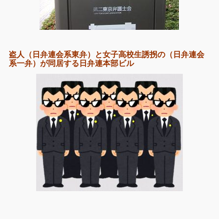
盗人（日弁連会系東弁）と女子高校生誘拐の（日弁連会
系一弁）が同居する日弁連本部ビル