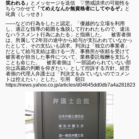
笑われる」
とメッセージを送信
▽懲戒請求の可能性を
ちらつかせて
「てめえなんか無資格者にしてやるぞ」
と
叱責（しっせき）
――などの行為をしたと認定。「優越的な立場を利用
し、適正な指導の範囲を逸脱して行われたもので、違法
なハラスメント行為にあたる」と指摘した。 被害者側
は、所属して2年目の途中から給与が支払われていなかっ
たとして、その支払いも請求。判決は「独立の事業者」
だとして給与支給は退ける一方、事務所が依頼を受けて
被害者が担当した事件について、業務委託報酬を支払う
ことも命じた。 被害者側は「一部認められていない部
分は高裁の判断を仰ぎたい」として控訴する方針。
経営
者側の代理人弁護士は「判決文をみていないのでコメン
トは控えたい」とした。
引用 朝日
https://news.yahoo.co.jp/articles/d04645dd0db7a4a28182