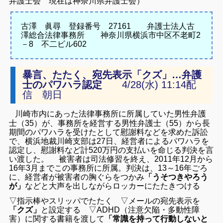
弁護士会 現在は神奈川県弁護士会）
古澤 眞尋 登録番号 27161
弁護士法人古
澤総合法律事務所
神奈川県横浜市中区不老町2
－8 不二ビル602
暴言、たたく、宛先表示「クズ」…弁護
士のパワハラ認定
4/28(水) 11:14
配
信 朝日
川崎市内にあった法律事務所に所属していた男性弁護
士（35）が、事務所を経営する男性弁護士（55）から長
期間のパワハラを受けたとして慰謝料などを求めた訴訟
で、横浜地裁川崎支部は27日、経営者によるパワハラを
認定し、慰謝料など計520万円の支払いを命じる判決を言
い渡した。 被害者は司法修習を終え、2011年12月から
16年3月までこの事務所に所属。判決は、13～16年ごろ
に、経営者が被害者の胸ぐらをつかみ
「うそつきやろう
が」
などと大声を出しながらロッカーにたたきつける
▽指示棒やスリッパでたたく
▽メールの宛先表示を
「クズ」
と設定する
▽ADHD（注意欠陥・多動性障
害）に関する書籍を渡して
「常識を持って行動しないと