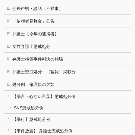
会長声明・談話（不祥事）
「依頼者見舞金」公告
弁護士【今年の逮捕者】
女性弁護士懲戒処分
弁護士横領事件判決の相場
弁護士懲戒処分・（官報）掲載分
処分例：倫理観の欠如
【暴言・心ない言葉】懲戒処分例
SNS懲戒処分例
【暴行】懲戒処分例
【事件放置】 弁護士懲戒処分例