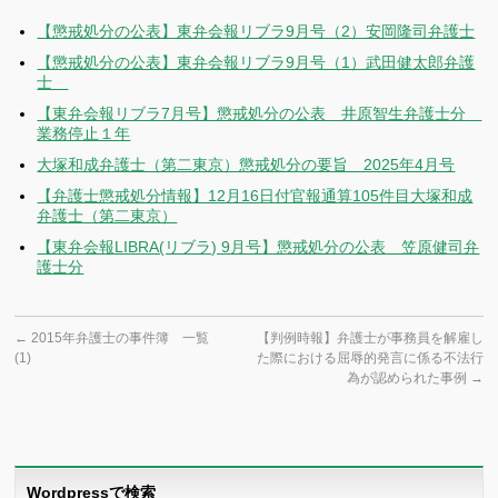
【懲戒処分の公表】東弁会報リブラ9月号（2）安岡隆司弁護士
【懲戒処分の公表】東弁会報リブラ9月号（1）武田健太郎弁護
士
【東弁会報リブラ7月号】懲戒処分の公表 井原智生弁護士分
業務停止１年
大塚和成弁護士（第二東京）懲戒処分の要旨 2025年4月号
【弁護士懲戒処分情報】12月16日付官報通算105件目大塚和成
弁護士（第二東京）
【東弁会報LIBRA(リブラ) 9月号】懲戒処分の公表 笠原健司弁
護士分
←
2015年弁護士の事件簿 一覧
【判例時報】弁護士が事務員を解雇し
(1)
た際における屈辱的発言に係る不法行
為が認められた事例
→
Wordpressで検索