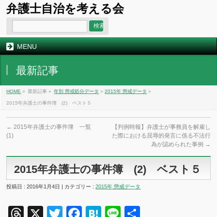
弁護士自治を考える会
MENU
最新記事
HOME
»
最新記事 »
年別 懲戒処分データ
»
2015年 懲戒データ
»
2015年弁護士の事件簿 (2) ベスト５
←
2015年弁護士の事件簿 一覧
【判例時報】弁護士が事務員を解雇し
(1)
た際における屈辱的発言に係る不法行
為が認められた事例
→
2015年弁護士の事件簿 (2) ベスト５
投稿日 : 2016年1月4日 | カテゴリー :
2015年 懲戒データ
Threads
X
Twitter
Facebook
Hatena
Line
共