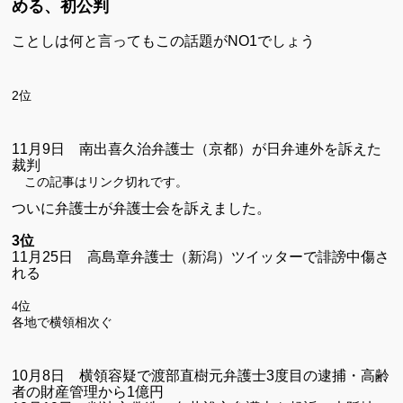
める、初公判
ことしは何と言ってもこの話題がNO1でしょう
2位
11
月
9
日 南出喜久治弁護士（京都）が日弁連外を訴えた
裁判
この記事はリンク切れです。
ついに弁護士が弁護士会を訴えました。
3位
11
月
25
日 高島章弁護士（新潟）ツイッターで誹謗中傷さ
れる
4位
各地で横領相次ぐ
10
月
8
日 横領容疑で渡部直樹元弁護士
3
度目の逮捕・高齢
者の財産管理から
1
億円