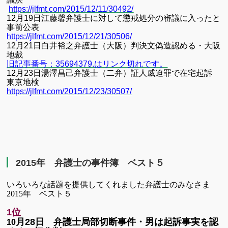
https://jlfmt.com/2015/12/11/30492/
12
月
19
日
江藤馨弁護士に対して懲戒処分の審議に入ったと
事前公表
https://jlfmt.com/2015/12/21/30506/
12
月
21
日
白井裕之弁護士（大阪）判決文偽造認める・大阪
地裁
旧記事番号：35694379.はリンク切れです。
12
月
23
日
湯澤昌己弁護士（二弁）証人威迫罪で在宅起訴
東京地検
https://jlfmt.com/2015/12/23/30507/
2015年 弁護士の事件簿 ベスト５
いろいろな話題を提供してくれました弁護士のみなさま
2015年 ベスト５
1位
月
28
日 弁護士局部切断事件・男は起訴事実を認
10