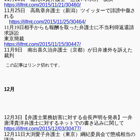
https://jlfmt.com/2015/11/21/30460/
11
月
25
日 高島章弁護士（新潟）ツイッターで誹謗中傷さ
れる
https://jlfmt.com/2015/11/25/30464/
11月19日
相手からも報酬を取った弁護士に不当利得返還請
求訴訟
東京簡裁
https://jlfmt.com/2015/11/15/30447/
11
月
9
日 南出喜久治弁護士（京都）が日弁連外を訴えた
裁判
この記事はリンク切れです。
12月
12
月
3
日
【弁護士業務妨害に対する会長声明を発表】一弁
唐澤貴洋弁護士に対するネットでの書き込みに関して
https://jlfmt.com/2015/12/03/30477/
12
月
11
日
大渕愛子弁護士（東京）綱紀委員会で懲戒相当の
議決