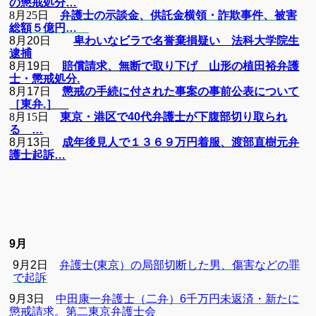
の懲戒処分
…
8月25日
弁護士の示談金、供託金横領・詐欺事件、被害
総額５億円…
8月20日
卑わいなビラで名誉棄損疑い 法科大学院生
逮捕
8月19日
賠償請求、無断で取り下げ 山形の植田裕弁護
士・懲戒処分
.
8月17日
懲戒の手続に付された事案の事前公表について
［東弁
.
］
8月15日
東京・港区で
40
代弁護士が下腹部切り取られ
る
…
8月13日
成年後見人で１３６９万円着服、渡部直樹元弁
護士起訴
…
9月
9
月
2
日
弁護士(
東京）の局部切断した男、傷害などの罪
で起訴
9
月
3
日
中田康一弁護士（二弁）6
千万円未返済・新たに
懲戒請求
。第二東京弁護士会