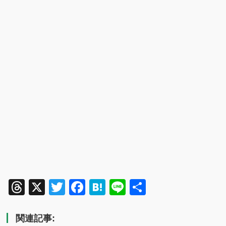
Threads
X
Twitter
Facebook
Hatena
Line
共
有
関連記事: