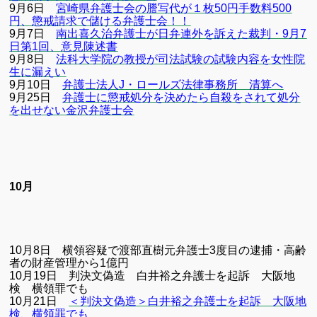
9
月
6
日
宮崎県弁護士会の謄写代が１枚50
円手数料500
円、懲戒請求で儲ける弁護士会！！
9
月
7
日
南出喜久治弁護士が日弁連外を訴えた裁判・9
月7
日第1
回、意見陳述書
9
月
8
日
法科
大学院の教授が司法試験の試験内容を女性院
生に漏えい
9
月
10
日
弁護士法人J
・ロールズ法律事務所 清算へ
9
月
25
日
弁護士に懲戒処分を決めたら自殺をされて処分
を出せない金沢弁護士会
10月
10
月
8
日 横領容疑で渡部直樹元弁護士
3
度目の逮捕・高齢
者の財産管理から
1
億円
10
月
19
日 判決文偽造 白井裕之弁護士を起訴 大阪地
検 横領罪でも
10
月
21
日
＜判決文偽造＞白井裕之弁護士を起訴 大阪地
検、横領罪でも