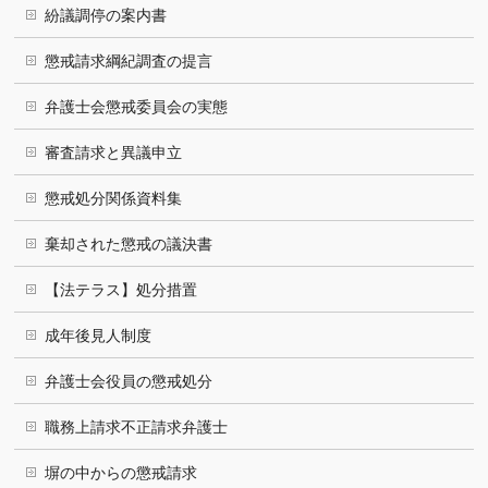
紛議調停の案内書
懲戒請求綱紀調査の提言
弁護士会懲戒委員会の実態
審査請求と異議申立
懲戒処分関係資料集
棄却された懲戒の議決書
【法テラス】処分措置
成年後見人制度
弁護士会役員の懲戒処分
職務上請求不正請求弁護士
塀の中からの懲戒請求