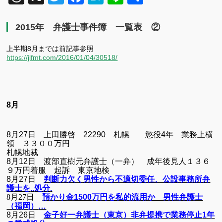
有
2015年 弁護士事件簿 一覧表 ②
上半期8月までは前記事参照
https://jlfmt.com/2016/01/04/30518/
8月
8月27日 上田勝啓
22290
札幌 懲役
4
年 業務上横
領 ３３００万円
札幌地裁
8月12日 渡部直樹元弁護士（一弁） 成年後見人１３６
９万円着服 起訴 東京地検
8月27日
判断力欠く男性から不適切委任、公設事務所弁
護士を
..
処分
.
8月27日
預かり金
1500
万円を私的流用か 男性弁護士
（福岡）
…
8月26日
金子好一弁護士（東京）非弁提携で業務停止
1
年