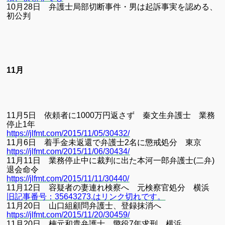
10
月
28
日 弁護士局部切断事件・男は起訴事実を認める、
初公判
11月
11
月
5
日 依頼者に
1000
万円返さず 秦文生弁護士 業務
停止
1
年
https://jlfmt.com/2015/11/05/30432/
11
月
6
日 着手金未返還で弁護士
2
名に懲戒処分 東京
https://jlfmt.com/2015/11/06/30434/
11
月
11
日 業務停止中に裁判に出た本河一郎弁護士
(
二弁
)
退会命令
https://jlfmt.com/2015/11/11/30440/
11
月
12
日 容疑者の妻連れ検察へ 元検察官処分 横浜
旧記事番号：35643273.はリンク切れです。
11
月
20
日 山口組顧問弁護士、登録抹消へ
https://jlfmt.com/2015/11/20/30459/
11
月
20
日 楠元和貴弁護士 懲役
7
年求刑 横浜