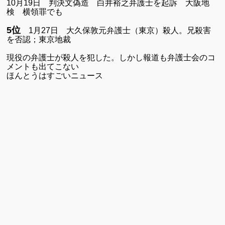
10
月
19
日 判決文偽造 白井裕之弁護士を起訴 大阪地
検 横領罪でも
5位
1
月
27
日 大久保敦元弁護士（東京）殺人。兄殺害
を否認；東京地裁
現役の弁護士が殺人を犯した。しかし報道も弁護士会のコ
メントも出てこない
ほんとうはすごいニュース